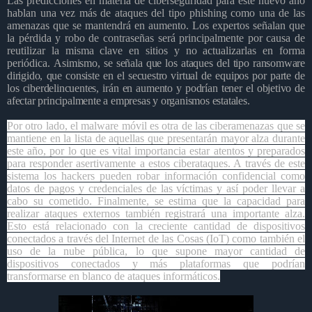
Las predicciones en materia de ciberseguridad para este nuevo año
hablan una vez más de ataques del tipo phishing como una de las
amenazas que se mantendrá en aumento. Los expertos señalan que
la pérdida y robo de contraseñas será principalmente por causa de
reutilizar la misma clave en sitios y no actualizarlas en forma
periódica.
Asimismo, se señala que los ataques del tipo ransomware
dirigido, que consiste en el secuestro virtual de equipos por parte de
los ciberdelincuentes, irán en aumento y podrían tener el objetivo de
afectar principalmente a empresas y organismos estatales.
Por otro lado, el malware móvil es otra de las ciberamenazas que se
mantiene en la lista de aquellas que presentarán mayor alza durante
este año, por lo que es vital importancia estar atentos y preparados
para responder asertivamente a estos ciberataques. A través de este
sistema los hackers pueden robar información confidencial como
datos de pagos y credenciales de las víctimas y así poder llevar a
cabo su cometido. Finalmente, se estima que la capacidad para
realizar ataques externos también registrará una importante alza.
Esto está relacionado con la creciente cantidad de dispositivos
conectados a través del Internet de las Cosas (IoT) como también el
uso de la nube pública, lo que supone mayor cantidad de
dispositivos conectados y más plataformas que podrían
transformarse en blanco de ataques informáticos.