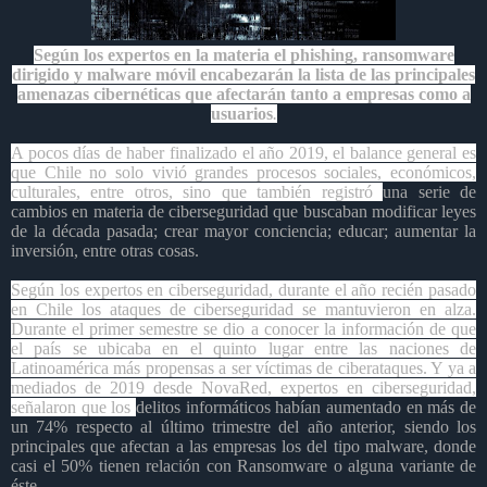
Según los expertos en la materia el phishing, ransomware
dirigido y malware móvil encabezarán la lista de las principales
amenazas cibernéticas que afectarán tanto a empresas como a
usuarios
.
A pocos días de haber finalizado el año 2019, el balance general es
que Chile no solo vivió grandes procesos sociales, económicos,
culturales, entre otros, sino que también registró
una serie de
cambios en materia de ciberseguridad que buscaban modificar leyes
de la década pasada; crear mayor conciencia; educar; aumentar la
inversión, entre otras cosas.
Según los expertos en ciberseguridad, durante el año recién pasado
en Chile los ataques de ciberseguridad se mantuvieron en alza.
Durante el primer semestre se dio a conocer la información de que
el país se ubicaba en el quinto lugar entre las naciones de
Latinoamérica más propensas a ser víctimas de ciberataques. Y ya a
mediados de 2019 desde NovaRed, expertos en ciberseguridad,
señalaron que los
delitos informáticos habían aumentado en más de
un 74% respecto al último trimestre del año anterior, siendo los
principales que afectan a las empresas los del tipo malware, donde
casi el 50% tienen relación con Ransomware o alguna variante de
éste.