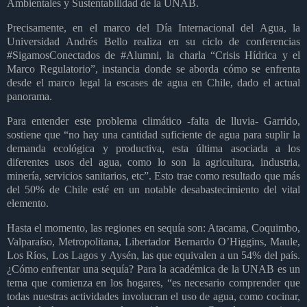
Ambientales y Sustentabilidad de la UNAB.
Precisamente, en el marco del Día Internacional del Agua, la
Universidad Andrés Bello realiza en su ciclo de conferencias
#SigamosConectados de #Alumni, la charla
“Crisis Hídrica y el
Marco Regulatorio”,
instancia donde se aborda cómo se enfrenta
desde el marco legal la escases de agua en Chile, dado el actual
panorama.
Para entender este problema climático -falta de lluvia- Garrido,
sostiene que “no hay una cantidad suficiente de agua para suplir la
demanda ecológica y productiva, esta última asociada a los
diferentes usos del agua, como lo son la agricultura, industria,
minería, servicios sanitarios, etc”. Esto trae como resultado que más
del 50% de Chile esté en un notable desabastecimiento del vital
elemento.
Hasta el momento, las regiones en sequía son: Atacama, Coquimbo,
Valparaíso, Metropolitana, Libertador Bernardo O’Higgins, Maule,
Los Ríos, Los Lagos y Aysén, las que equivalen a un 54% del país.
¿Cómo enfrentar una sequía? Para la académica de la UNAB es un
tema que comienza en los hogares, “es necesario comprender que
todas nuestras actividades involucran el uso de agua, como cocinar,