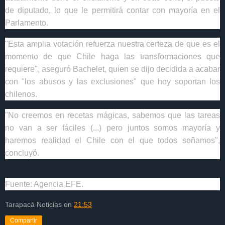
de diputado, lo que le permitirá contar con mayoría en el
Parlamento.
"Esta amplia votación refuerza nuestra certeza de que es el
momento de que Chile haga las transformaciones que
requiere", aseguró Bachelet, quien se dijo decidida a acabar
con "los abusos y las exclusiones" que hoy soportan los
chilenos.
"No creemos en recetas mágicas, sabemos que las tareas
no van a ser fáciles (...) pero juntos somos mayoría y
haremos realidad el Chile con el que todos soñamos",
concluyó.
Fuente: Agencia EFE.
Tarapacá Noticias
en
21:53
Compartir