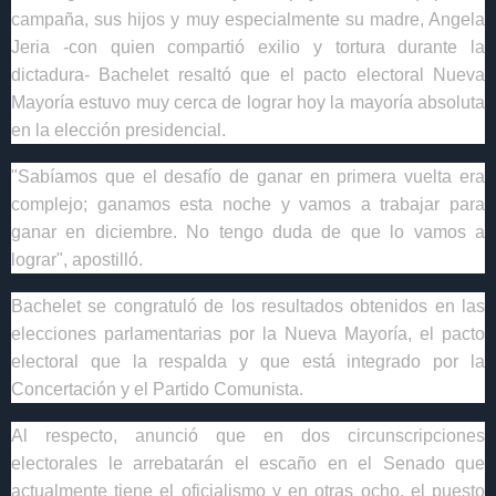
campaña, sus hijos y muy especialmente su madre, Angela
Jeria -con quien compartió exilio y tortura durante la
dictadura- Bachelet resaltó que el pacto electoral Nueva
Mayoría estuvo muy cerca de lograr hoy la mayoría absoluta
en la elección presidencial.
"Sabíamos que el desafío de ganar en primera vuelta era
complejo; ganamos esta noche y vamos a trabajar para
ganar en diciembre. No tengo duda de que lo vamos a
lograr", apostilló.
Bachelet se congratuló de los resultados obtenidos en las
elecciones parlamentarias por la Nueva Mayoría, el pacto
electoral que la respalda y que está integrado por la
Concertación y el Partido Comunista.
Al respecto, anunció que en dos circunscripciones
electorales le arrebatarán el escaño en el Senado que
actualmente tiene el oficialismo y en otras ocho, el puesto