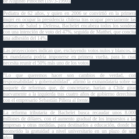
de Augusto Pinochet (1973-1990).
Pediatra de 62 años, y quien en 2006 se convirtió en la primera
mujer en ocupar la presidencia chilena tras ocupar previamente las
carteras de Salud y Defensa, Bachelet encabeza todos los sondeos
con una intención de voto del 47%, seguida de Matthei, que concita
una adhesión del 14%.
Las proyecciones indican que, excluyendo votos nulos y blancos, la
ex mandataria podría imponerse en primera vuelta, para lo cual
necesita reunir el 50% más uno de los votos.
"Lo que queremos hacer son cambios de verdad, con
responsabilidad y gobernabilidad", afirmó la exmandataria sobre su
paquete de reformas que, de concretarse, harían a Chile girar
nuevamente a la izquierda tras cuatro años de gobierno derechista
con el empresario Sebastián Piñera al frente.
La reforma tributaria de Bachelet busca recaudar unos 8.000
millones de dólares, con el aumento gradual de los impuestos a las
empresas y otras medidas, para destinarlos a educación, donde ha
prometido la gratuidad a nivel universitario en un plazo de seis
años.