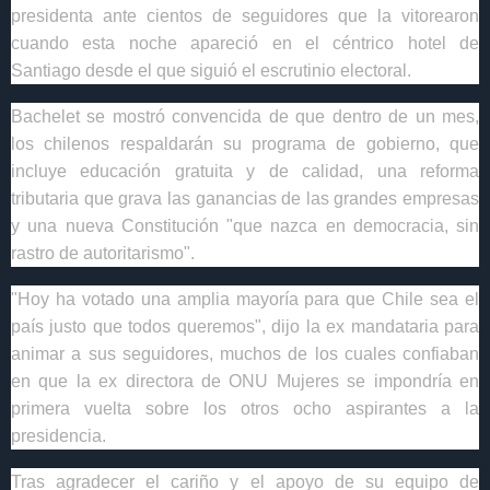
presidenta ante cientos de seguidores que la vitorearon
cuando esta noche apareció en el céntrico hotel de
Santiago desde el que siguió el escrutinio electoral.
Bachelet se mostró convencida de que dentro de un mes,
los chilenos respaldarán su programa de gobierno, que
incluye educación gratuita y de calidad, una reforma
tributaria que grava las ganancias de las grandes empresas
y una nueva Constitución "que nazca en democracia, sin
rastro de autoritarismo".
"Hoy ha votado una amplia mayoría para que Chile sea el
país justo que todos queremos", dijo la ex mandataria para
animar a sus seguidores, muchos de los cuales confiaban
en que la ex directora de ONU Mujeres se impondría en
primera vuelta sobre los otros ocho aspirantes a la
presidencia.
Tras agradecer el cariño y el apoyo de su equipo de