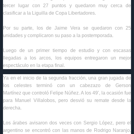
tercer lugar con 27 puntos y quedaron muy cerca de
clasificar a la Liguilla de Copa Libertadores.
Por su parte, los de
Jaime Vera
se quedaron con 25
unidades y complicaron su paso a la postemporada.
Luego de un primer tiempo de estudio y con escasas
llegadas a los arcos, los equipos entregaron un mejor
espectáculo en la etapa final.
Ya en el inicio de la segunda fracción, una gran jugada de
los celestes terminó con un cabezazo de
Gerson
Martínez
que controló
Felipe Núñez
. A los 49’, la ocasión fue
para
Manuel Villalobos
, pero desvió su remate desde la
derecha.
Los árabes avisaron dos veces con
Sergio López
, pero el
argentino se encontró con las manos de
Rodrigo Naranjo
.