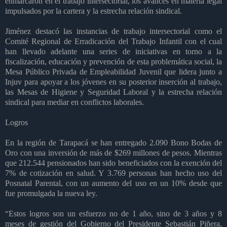
enmarcaron en el trabajo intersectorial, los avances en materia legal
impulsados por la cartera y la estrecha relación sindical.
Jiménez destacó las instancias de trabajo intersectorial como el
Comité Regional de Erradicación del Trabajo Infantil con el cual
han llevado adelante una series de iniciativas en torno a la
fiscalización, educación y prevención de esta problemática social, la
Mesa Público Privada de Empleabilidad Juvenil que lidera junto a
Injuv para apoyar a los jóvenes en su posterior inserción al trabajo,
las Mesas de Higiene y Seguridad Laboral y la estrecha relación
sindical para mediar en conflictos laborales.
Logros
En la región de Tarapacá se han entregado 2.090 Bono Bodas de
Oro con una inversión de más de $269 millones de pesos. Mientras
que 212.544 pensionados han sido beneficiados con la exención del
7% de cotización en salud. Y 3.769 personas han hecho uso del
Posnatal Parental, con un aumento del uso en un 10% desde que
fue promulgada la nueva ley.
“Estos logros son un esfuerzo no de 1 año, sino de 3 años y 8
meses de gestión del Gobierno del Presidente Sebastián Piñera,