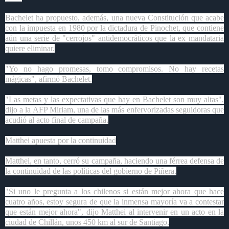
Bachelet ha propuesto, además, una nueva Constitución que acabe
con la impuesta en 1980 por la dictadura de Pinochet, que contiene
aún una serie de "cerrojos" antidemocráticos que la ex mandataria
quiere eliminar.
"Yo no hago promesas, tomo compromisos. No hay recetas
mágicas", afirmó Bachelet.
"Las metas y las expectativas que hay en Bachelet son muy altas",
dijo a la AFP Miriam, una de las más enfervorizadas seguidoras que
acudió al acto final de campaña.
Matthei apuesta por la continuidad
Matthei, en tanto, cerró su campaña, haciendo una férrea defensa de
la continuidad de las políticas del gobierno de Piñera.
"Si uno le pregunta a los chilenos si están mejor ahora que hace
cuatro años, estoy segura de que la inmensa mayoría va a contestar
que están mejor ahora", dijo Matthei al intervenir en un acto en la
ciudad de Chillán, unos 450 km al sur de Santiago.