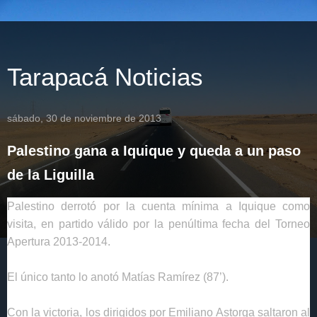
Tarapacá Noticias
sábado, 30 de noviembre de 2013
Palestino gana a Iquique y queda a un paso
de la Liguilla
Palestino
derrotó por la cuenta mínima a
Iquique
como
visita, en partido válido por la penúltima fecha del Torneo
Apertura 2013-2014.
El único tanto lo anotó
Matías Ramírez
(87’).
Con la victoria, los dirigidos por
Emiliano Astorga
saltaron al