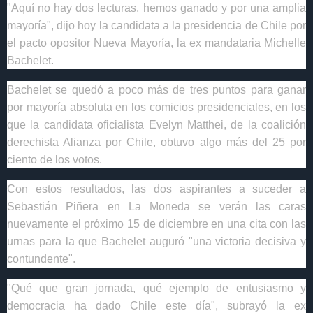
"Aquí no hay dos lecturas, hemos ganado y por una amplia
mayoría", dijo hoy la candidata a la presidencia de Chile por
el pacto opositor Nueva Mayoría, la ex mandataria Michelle
Bachelet.
Bachelet se quedó a poco más de tres puntos para ganar
por mayoría absoluta en los comicios presidenciales, en los
que la candidata oficialista Evelyn Matthei, de la coalición
derechista Alianza por Chile, obtuvo algo más del 25 por
ciento de los votos.
Con estos resultados, las dos aspirantes a suceder a
Sebastián Piñera en La Moneda se verán las caras
nuevamente el próximo 15 de diciembre en una cita con las
urnas para la que Bachelet auguró "una victoria decisiva y
contundente".
"Qué que gran jornada, qué ejemplo de entusiasmo y
democracia ha dado Chile este día", subrayó la ex