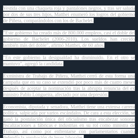
Vestida con una chaqueta roja y pantalones negros, y tras ser saluda
por dos de sus tres hijos, Matthei enumeró los logros del gobierno
de Piñera, comparándolos con los de Bachelet.
"Este gobierno ha creado más de 800.000 empleos, casi el doble del
gobierno de Bachelet (2006-2010). Los sueldos han crecido
también más del doble", afirmó Matthei, de 60 años.
"En este gobierno la desigualdad ha disminuido. En el otro se
mantuvo", agregó la candidata.
Exministra de Trabajo de Piñera, Matthei cerró de esta forma una
campaña que en su caso se extendió por poco más de cuatro meses
después de aceptar la nominación tras la abrupta renuncia del ex
ministro Pablo Longueira, afectado por una depresión.
Economista, diputada y senadora, Matthei tiene una extensa carrera
política, salpicada por varios escándalos. De cara a esta elección, se
ganó la postulación única del oficialismo tras encabezar sonoras
fiscalizaciones a fábricas e industrias en su rol como ministra de
Trabajo, así como por enfrentarse con parlamentarios cuando
defendía la aprobación de leyes laborales.