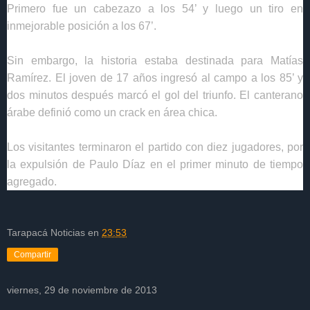
Primero fue un cabezazo a los 54’ y luego un tiro en
inmejorable posición a los 67’.
Sin embargo, la historia estaba destinada para
Matías
Ramírez
. El joven de 17 años ingresó al campo a los 85’ y
dos minutos después marcó el gol del triunfo. El canterano
árabe definió como un crack en área chica.
Los visitantes terminaron el partido con diez jugadores, por
la expulsión de
Paulo Díaz
en el primer minuto de tiempo
agregado.
Tarapacá Noticias
en
23:53
Compartir
viernes, 29 de noviembre de 2013