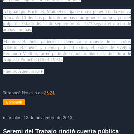
Al igual que Bachelet, Matthei es hija de un ex general de la Fuerza
Aérea de Chile. Los padres de ambas eran grandes amigos, pero el
golpe de Estado del 11 de septiembre de 1973 separó el rumbo de
ambas familias.
Mientras Bachelet padeció la detención y muerte de su padre,
Alberto Bachelet, y debió partir al exilio, el padre de Evelyn,
Fernando Matthei, formó parte de la junta militar de la dictadura de
Augusto Pinochet (1973-1990).
Fuente: Agencia EFE
Tarapacá Noticias
en
23:31
Compartir
miércoles, 13 de noviembre de 2013
Seremi del Trabajo rindió cuenta pública