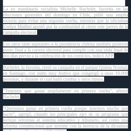
La ex mandataria socialista Michelle Bachelet, favorita en las
elecciones generales del domingo en Chile, pidió una amplia
victoria para evitar una segunda vuelta, mientras que la oficialista
Evelyn Matthei apostó por la continuidad al cierre este jueves de la
campaña electoral.
Los otros siete aspirantes a la presidencia chilena también pusieron
punto final a la carrera electoral para cumplir con una veda legal de
dos días previo a la celebración de los comicios, indicó AFP.
Bachelet, la favorita, cerró su campaña en el parque Quinta Normal,
en Santiago, con mitin muy festivo que congregó a unas 10.000
personas, y durante el cual bailó cumbia y otros ritmos.
"Tenemos que ganar ampliamente en primera vuelta", afirmó
Bachelet.
"Queremos ganar en primera vuelta porque tenemos mucho que
hacer", agregó, citando los principales ejes de su programa que
incluye reformas al sistema educativo y tributario, así como una
reforma constitucional que termine con la herencia de la dictadura