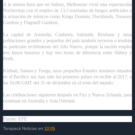
A la misma hora que en Sidney, Melbourne vivió otra espectacular
Nochevieja con el empleo de 13,5 toneladas de fuegos artificiales y
la actuación de músicos como Kings Domain, Docklands, Treasury
Gardens y Flagstaff Gardens.
La capital de Australia, Canberra, Adelaide, Brisbane y otras
poblaciones grandes y pequeñas del país también tuvieron o tendrán
su particular recibimiento del Año Nuevo, porque la nación emplea
tres husos horarios y hay tres horas de diferencia entre Sídney y
Perth.
Kiribati, Samoa y Tonga, unos pequeños Estados insulares situados
en el Pacífico sur, han sido los primeros países en recibir al 2017, a
las 10.00 GMT del 31 de diciembre en el resto del mundo.
Las celebraciones siguieron después en Fiyi y Nueva Zelanda, para
continuar en Australia y Asia Oriental.
Fuente: EFE
Tarapacá Noticias
en
10:05