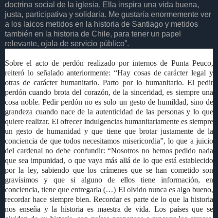
doctrina social de la iglesia. Ella inspira una vida buena,
justa, participativa y solidaria. Me gustaría enormemente ver
a los laicos metidos en la historia de Santiago y metidos
también en la historia de Chile, para tener un papel
relevante, ojala de servicio público”.
Sobre el acto de perdón realizado por internos de Punta Peuco,
reiteró lo señalado anteriormente: “Hay cosas de carácter legal y
otras de carácter humanitario. Parto por lo humanitario. El pedir
perdón cuando brota del corazón, de la sinceridad, es siempre una
cosa noble. Pedir perdón no es solo un gesto de humildad, sino de
grandeza cuando nace de la autenticidad de las personas y lo que
quiere realizar. El ofrecer indulgencias humanitariamente es siempre
un gesto de humanidad y que tiene que brotar justamente de la
conciencia de que todos necesitamos misericordia”, lo que a juicio
del cardenal no debe confundir: “Nosotros no hemos pedido nada
que sea impunidad, o que vaya más allá de lo que está establecido
por la ley, sabiendo que los crímenes que se han cometido son
gravísimos y que si alguno de ellos tiene información, en
conciencia, tiene que entregarla (…) El olvido nunca es algo bueno,
recordar hace siempre bien. Recordar es parte de lo que la historia
nos enseña y la historia es maestra de vida. Los países que se