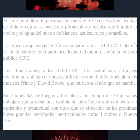
Más de un millón de personas despidió el 2016 en Harbour Bridge
de Sídney con un espectáculo pirotécnico y música que iluminó la
noche y el agua del puerto de blancos, azules, rojos y amarillos.
Las doce campanadas en Sídney sonaron a las 13.00 GMT del día
31 de diciembre en la parte occidental del mundo, según la emisora
pública ABC.
Unas horas antes, a las 10.00 GMT, los australianos y turistas
tuvieron un anticipo de fuegos artificiales que rindió homenaje a los
músicos Prince y David Bowie, que murieron el año que se marcha.
Siete toneladas de fuegos artificiales y un equipo de 50 personas
trabajaron para crear una exhibición pirotécnica que competirá en
esplendor y creatividad con otras que se ofrecerán en las próximas
horas grandes metrópolis internacionales como Londres o Nueva
York.