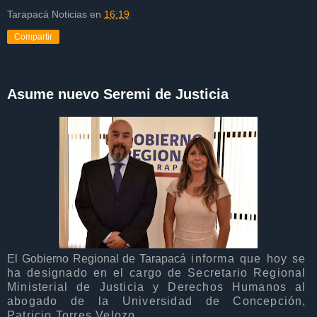
Tarapacá Noticias
en
16:19
Compartir
Asume nuevo Seremi de Justicia
El
G
ob
i
e
r
n
o Re
g
i
ona
l de Tarapacá
informa que hoy se
ha designado en el cargo de Secretario Regional
Ministerial de Justicia y Derechos Humanos al
abogado de la Universidad de Concepción,
Patricio Torres Velozo.