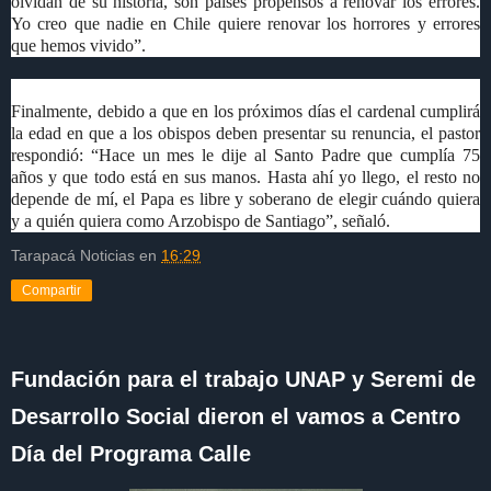
olvidan de su historia, son países propensos a renovar los errores.
Yo creo que nadie en Chile quiere renovar los horrores y errores
que hemos vivido”.
Finalmente, debido a que en los próximos días el cardenal cumplirá
la edad en que a los obispos deben presentar su renuncia, el pastor
respondió: “Hace un mes le dije al Santo Padre que cumplía 75
años y que todo está en sus manos. Hasta ahí yo llego, el resto no
depende de mí, el Papa es libre y soberano de elegir cuándo quiera
y a quién quiera como Arzobispo de Santiago”, señaló.
Tarapacá Noticias
en
16:29
Compartir
Fundación para el trabajo UNAP y Seremi de
Desarrollo Social dieron el vamos a Centro
Día del Programa Calle