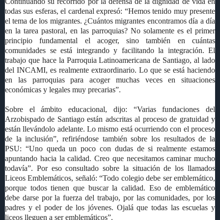
Continuando su recorrido por la defensa de la dignidad de vida en
todas sus esferas, el cardenal expresó: “Hemos tenido muy presente
el tema de los migrantes. ¿Cuántos migrantes encontramos día a día
en la tarea pastoral, en las parroquias? No solamente es el primer
principio fundamental el acoger, sino también en cuántas
comunidades se está integrando y facilitando la integración. El
trabajo que hace la Parroquia Latinoamericana de Santiago, al lado
del INCAMI, es realmente extraordinario. Lo que se está haciendo
en las parroquias para acoger muchas veces en situaciones
económicas y legales muy precarias”.
Sobre el ámbito educacional, dijo: “Varias fundaciones del
Arzobispado de Santiago están adscritas al proceso de gratuidad y
están llevándolo adelante. Lo mismo está ocurriendo con el proceso
de la inclusión”, refiriéndose también sobre los resultados de la
PSU: “Uno queda un poco con dudas de si realmente estamos
apuntando hacia la calidad. Creo que necesitamos caminar mucho
todavía”. Por eso consultado sobre la situación de los llamados
Liceos Emblemáticos, señaló: “Todo colegio debe ser emblemático,
porque todos tienen que buscar la calidad. Eso de emblemático
debe darse por la fuerza del trabajo, por las comunidades, por los
padres y el poder de los jóvenes. Ojalá que todas las escuelas y
liceos lleguen a ser emblemáticos”.