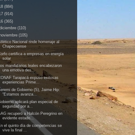
18
(884)
17
(914)
16
(365)
diciembre
(110)
noviembre
(105)
tlético Nacional rinde homenaje al
Chapecoense
orfo certifica a empresas en energía
solar
os mandatarios leales encabezaron
una emotiva des...
CONAF Tarapacá expuso exitosas
experiencias Prime...
eremi de Gobierno (S), Jaime Hip:
“Estamos avanza...
obierno aplicará plan especial de
seguridad por a...
AG recuperó a Halcón Peregrino en
evidente estado...
n el quinto día de competencias se
vive la final ...