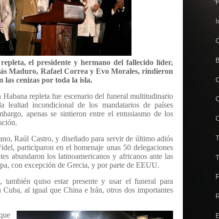
P
I
C
B
epleta, el presidente y hermano del fallecido líder,
lás Maduro, Rafael Correa y Evo Morales, rindieron
las cenizas por toda la isla.
C
Habana repleta fue escenario del funeral multitudinario
C
a lealtad incondicional de los mandatarios de países
bargo, apenas se sintieron entre el entusiasmo de los
C
ución.
T
no, Raúl Castro, y diseñado para servir de último adiós
Fidel, participaron en el homenaje unas 50 delegaciones
entes abundaron los latinoamericanos y africanos ante las
T
opa, con excepción de Grecia, y por parte de EEUU.
F
a, también quiso estar presente y usar el funeral para
 Cuba, al igual que China e Irán, otros dos importantes
R
 que
E