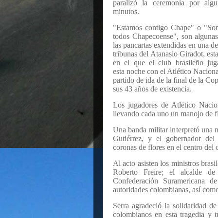
paralizó la ceremonia por algu
minutos.
"Estamos contigo Chape" o "So
todos Chapecoense", son alguna
las pancartas extendidas en una de
tribunas del Atanasio Giradot, est
en el que el club brasileño jug
esta noche con el Atlético Naciona
partido de ida de la final de la C
sus 43 años de existencia.
Los jugadores de Atlético Naci
llevando cada uno un manojo de fl
Una banda militar interpretó una 
Gutiérrez, y el gobernador del
coronas de flores en el centro del
Al acto asisten los ministros bras
Roberto Freire; el alcalde d
Confederación Suramericana d
autoridades colombianas, así como 
Serra agradeció la solidaridad de
colombianos en esta tragedia y 