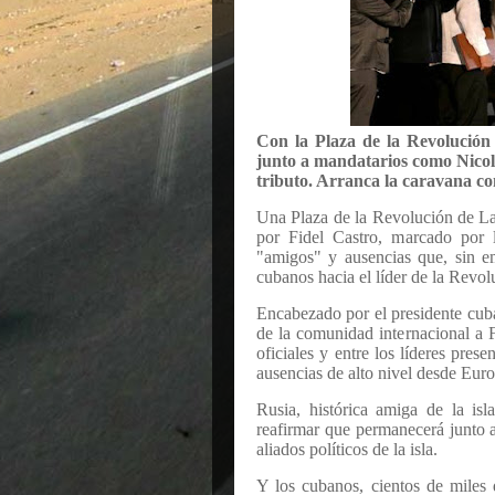
Con la Plaza de la Revolución r
junto a mandatarios como Nico
tributo. Arranca la caravana con 
Una Plaza de la Revolución de La 
por Fidel Castro, marcado por l
"amigos" y ausencias que, sin em
cubanos hacia el líder de la Revol
Encabezado por el presidente cuba
de la comunidad internacional a 
oficiales y entre los líderes pres
ausencias de alto nivel desde Eur
Rusia
, histórica amiga de la isl
reafirmar que permanecerá junto a
aliados políticos de la isla.
Y los cubanos, cientos de miles