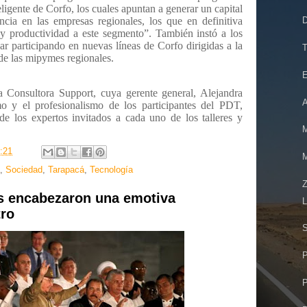
eligente de Corfo, los cuales apuntan a generar un capital
cia en las empresas regionales, los que en definitiva
D
y productividad a este segmento”. También instó a los
ar participando en nuevas líneas de Corfo dirigidas a la
T
de las mipymes regionales.
E
a Consultora Support, cuya gerente general, Alejandra
A
mo y el profesionalismo de los participantes del PDT,
de los expertos invitados a cada uno de los talleres y
M
:21
M
,
Sociedad
,
Tarapacá
,
Tecnología
Z
s encabezaron una emotiva
L
tro
S
P
P