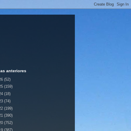
ias anteriores
26
(52)
25
(159)
24
(18)
23
(74)
22
(199)
21
(390)
20
(752)
19
(387)