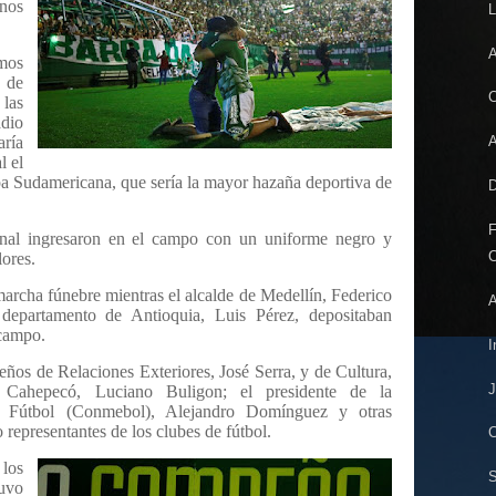
nos
L
A
mos
s de
C
 las
adio
aría
A
l el
opa Sudamericana, que sería la mayor hazaña deportiva de
D
F
onal ingresaron en el campo con un uniforme negro y
C
ores.
marcha fúnebre mientras el alcalde de Medellín, Federico
A
 departamento de Antioquia, Luis Pérez, depositaban
 campo.
I
ileños de Relaciones Exteriores, José Serra, y de Cultura,
J
e Cahepecó, Luciano Buligon; el presidente de la
e Fútbol (Conmebol), Alejandro Domínguez y otras
representantes de los clubes de fútbol.
C
 los
tuvo