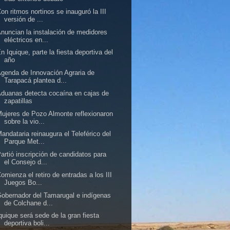
on ritmos nortinos se inauguró la III
versión de ...
nuncian la instalación de medidores
eléctricos en...
n Iquique, parte la fiesta deportiva del
año
genda de Innovación Agraria de
Tarapacá plantea d...
duanas detecta cocaína en cajas de
zapatillas
ujeres de Pozo Almonte reflexionaron
sobre la vio...
andataria reinaugura el Teleférico del
Parque Met...
artió inscripción de candidatos para
el Consejo d...
omienza el retiro de entradas a los III
Juegos Bo...
obernador del Tamarugal e indígenas
de Colchane d...
quique será sede de la gran fiesta
deportiva boli...