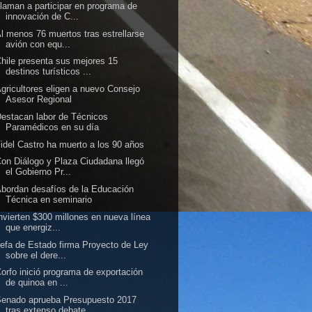
laman a participar en programa de
innovación de C...
l menos 76 muertos tras estrellarse
avión con equ...
hile presenta sus mejores 15
destinos turísticos ...
gricultores eligen a nuevo Consejo
Asesor Regional
estacan labor de Técnicos
Paramédicos en su día
idel Castro ha muerto a los 90 años
on Diálogo y Plaza Ciudadana llegó
el Gobierno Pr...
bordan desafíos de la Educación
Técnica en seminario
nvierten $300 millones en nueva línea
que energiz...
efa de Estado firma Proyecto de Ley
sobre el dere...
orfo inició programa de exportación
de quinoa en ...
Senado aprueba Presupuesto 2017
tras extenso debate