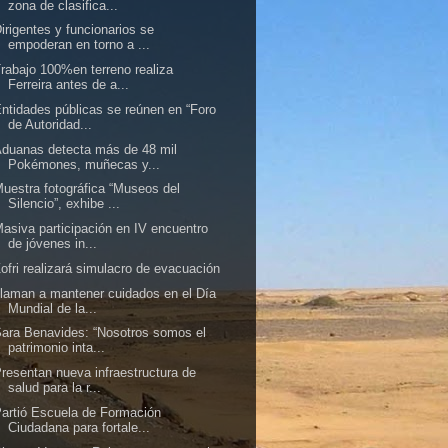
zona de clasifica...
irigentes y funcionarios se
empoderan en torno a ...
rabajo 100%en terreno realiza
Ferreira antes de a...
ntidades públicas se reúnen en “Foro
de Autoridad...
duanas detecta más de 48 mil
Pokémones, muñecas y...
uestra fotográfica “Museos del
Silencio”, exhibe ...
asiva participación en IV encuentro
de jóvenes in...
ofri realizará simulacro de evacuación
laman a mantener cuidados en el Día
Mundial de la...
ara Benavides: “Nosotros somos el
patrimonio inta...
resentan nueva infraestructura de
salud para la r...
artió Escuela de Formación
Ciudadana para fortale...