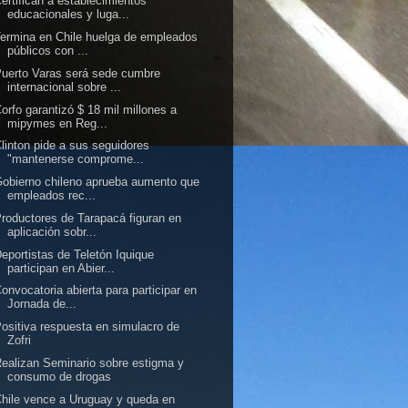
ertifican a establecimientos
educacionales y luga...
ermina en Chile huelga de empleados
públicos con ...
uerto Varas será sede cumbre
internacional sobre ...
orfo garantizó $ 18 mil millones a
mipymes en Reg...
linton pide a sus seguidores
"mantenerse comprome...
obierno chileno aprueba aumento que
empleados rec...
roductores de Tarapacá figuran en
aplicación sobr...
eportistas de Teletón Iquique
participan en Abier...
onvocatoria abierta para participar en
Jornada de...
ositiva respuesta en simulacro de
Zofri
ealizan Seminario sobre estigma y
consumo de drogas
hile vence a Uruguay y queda en