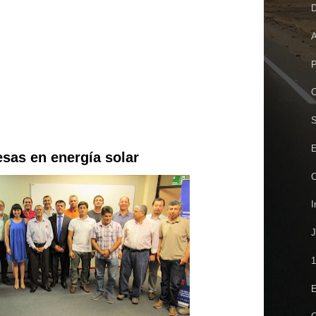
D
A
P
C
S
E
esas en energía solar
C
I
J
1
E