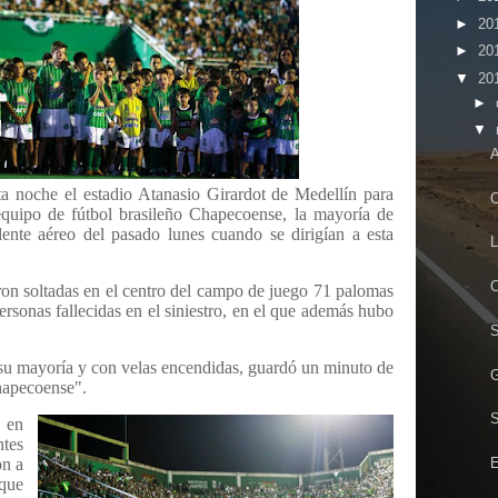
►
20
►
20
▼
20
►
▼
A
ta noche el estadio Atanasio Girardot de Medellín para
C
quipo de fútbol brasileño Chapecoense, la mayoría de
idente aéreo del pasado lunes cuando se dirigían a esta
L
on soltadas en el centro del campo de juego 71 palomas
rsonas fallecidas en el siniestro, en el que además hubo
S
 su mayoría y con velas encendidas, guardó un minuto de
G
hapecoense".
S
, en
tes
on a
E
que