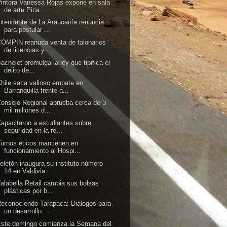
intora Vanessa Rojas expone en sala
de arte Pica ...
ntendente de La Araucanía renuncia
para postular ...
OMPIN reanuda venta de talonarios
de licencias y ...
achelet promulga la ley que tipifica el
delito de...
hile saca valioso empate en
Barranquilla frente a...
onsejo Regional aprueba cerca de 3
mil millones d...
apacitaron a estudiantes sobre
seguridad en la re...
urnos éticos mantienen en
funcionamiento al Hospi...
eletón inaugura su instituto número
14 en Valdivia
alabella Retail cambia sus bolsas
plásticas por b...
econociendo Tarapacá: Diálogos para
un desarrollo...
ste domingo comienza la Semana del