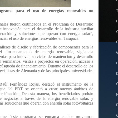
C
ograma para el uso de energías renovables no
T
P
nales fueron certificados en el Programa de Desarrollo
innovación para el desarrollo de la industria auxiliar
C
eración y soluciones que operan con energía solar”,
nciar el uso de energías renovables en Tarapacá.
C
alleres de diseño y fabricación de componentes para la
 el almacenamiento de energía renovable, vigilancia
G
entas para innovar, servicios de mantención y desarrollo
 seminarios, visitas a proyectos en operación, acceso a
P
 búsqueda de financiamiento. Durante el desarrollo de los
ecialistas de Alemania y de las principales universidades
D
 Raúl Fernández Rojas, destacó el instrumento de la
C
o que “el PDT se orientó a crear nuevos ámbitos de
ersificación. De esta manera, los beneficiarios podrán
P
e negocios a través de la energía renovable solar, y
ar soluciones que operan con energía solar fotovoltaicas
R
C
ó que “este programa se enmarca en los programas