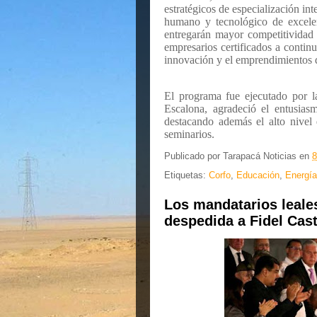
estratégicos de especialización int
humano y tecnológico de excelen
entregarán mayor competitividad 
empresarios certificados a continu
innovación y el emprendimientos 
El programa fue ejecutado por l
Escalona, agradeció el entusias
destacando además el alto nivel 
seminarios.
Publicado por
Tarapacá Noticias
en
8
Etiquetas:
Corfo
,
Educación
,
Energía
Los mandatarios leale
despedida a Fidel Cas