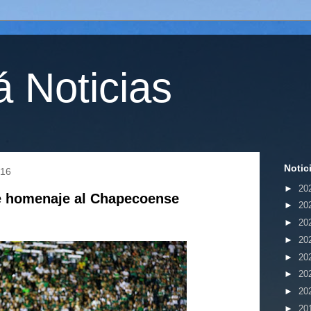
 Noticias
Notic
016
►
20
de homenaje al Chapecoense
►
20
►
20
►
20
►
20
►
20
►
20
►
20