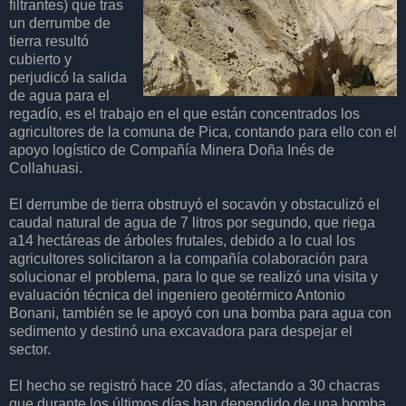
filtrantes) que tras
un derrumbe de
tierra resultó
cubierto y
perjudicó la salida
de agua para el
regadío, es el trabajo en el que están concentrados los
agricultores de la comuna de Pica, contando para ello con el
apoyo logístico de Compañía Minera Doña Inés de
Collahuasi.
El derrumbe de tierra obstruyó el socavón y obstaculizó el
caudal natural de agua de 7 litros por segundo, que riega
a14 hectáreas de árboles frutales, debido a lo cual los
agricultores solicitaron a la compañía colaboración para
solucionar el problema, para lo que se realizó una visita y
evaluación técnica del ingeniero geotérmico Antonio
Bonani, también se le apoyó con una bomba para agua con
sedimento y destinó una excavadora para despejar el
sector.
El hecho se registró hace 20 días, afectando a 30 chacras
que durante los últimos días han dependido de una bomba