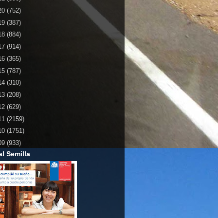
20
(752)
19
(387)
18
(884)
17
(914)
16
(365)
15
(787)
14
(310)
13
(208)
12
(629)
11
(2159)
10
(1751)
09
(933)
al Semilla