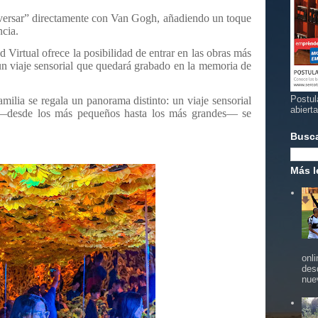
versar” directamente con Van Gogh, añadiendo un toque
ncia.
d Virtual ofrece la posibilidad de entrar en las obras más
un viaje sensorial que quedará grabado en la memoria de
Postul
amilia se regala un panorama distinto: un viaje sensorial
abiert
 —desde los más pequeños hasta los más grandes— se
Busc
Más l
onl
des
nue