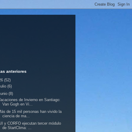
ias anteriores
26
(52)
julio
(6)
junio
(8)
acaciones de Invierno en Santiago:
Van Gogh en Vi...
ás de 15 mil personas han vivido la
ciencia de ma...
II y CORFO ejecutan tercer módulo
de StartClima: ...