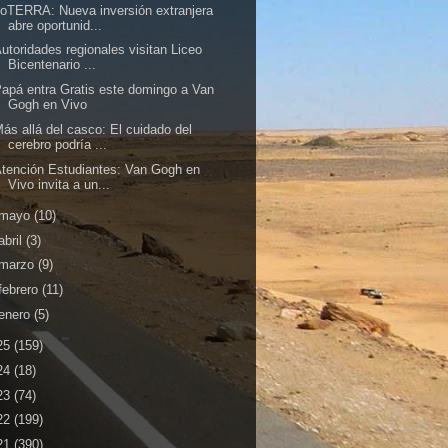
oTERRA: Nueva inversión extranjera
abre oportunid...
utoridades regionales visitan Liceo
Bicentenario ...
apá entra Gratis este domingo a Van
Gogh en Vivo
ás allá del casco: El cuidado del
cerebro podría ...
tención Estudiantes: Van Gogh en
Vivo invita a un...
mayo
(10)
abril
(3)
marzo
(9)
febrero
(11)
enero
(5)
25
(159)
24
(18)
23
(74)
22
(199)
21
(390)