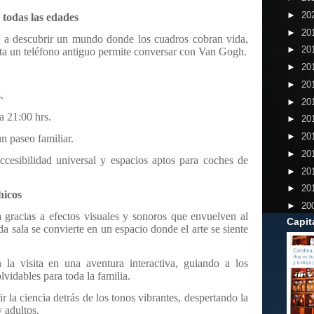
►
20
 todas las edades
►
20
n a descubrir un mundo donde los cuadros cobran vida,
►
20
asta un teléfono antiguo permite conversar con Van Gogh.
►
20
►
20
.
►
20
a 21:00 hrs.
►
20
►
20
n paseo familiar.
►
20
cesibilidad universal y espacios aptos para coches de
►
20
►
20
hicos
►
20
gracias a efectos visuales y sonoros que envuelven al
Capit
 sala se convierte en un espacio donde el arte se siente
 la visita en una aventura interactiva, guiando a los
vidables para toda la familia.
r la ciencia detrás de los tonos vibrantes, despertando la
 adultos.