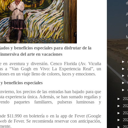
d
A
P
M
dos y beneficios especiales para disfrutar de la
A
 inmersiva del arte en vacaciones
►
rte en aventura y diversión. Cenco Florida (Av. Vicuña
as a “Van Gogh en Vivo: La Experiencia Real”, un
►
iones en un viaje lleno de colores, luces y emociones.
►
y beneficios especiales
►
►
nvierno, los precios de las entradas han bajado para que
esta experiencia única. Además, se han sumado regalías y
►
20
uyendo paquetes familiares, pulseras luminosas y
►
20
►
20
esde $11.990 en boletería o en la app de Fever (Google
►
20
 web de Fever. Se recomienda reservar con anticipación,
amente.
►
20