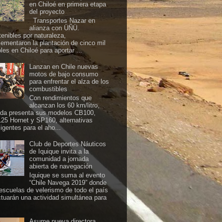
en Chiloé en primera etapa
del proyecto
Transportes Nazar en
alianza con ÜÑÜ.
tenibles por naturaleza,
lementaron la plantación de cinco mil
les en Chiloé para aportar ...
Lanzan en Chile nuevas
motos de bajo consumo
para enfrentar el alza de los
combustibles
Con rendimientos que
alcanzan los 60 km/litro,
da presenta sus modelos CB100,
25 Hornet y SP160, alternativas
ligentes para el aho...
Club de Deportes Náuticos
de Iquique invita a la
comunidad a jornada
abierta de navegación
Iquique se suma al evento
“Chile Navega 2019” donde
 escuelas de velerismo de todo el país
ctuarán una actividad simultánea para
Asume nueva directora