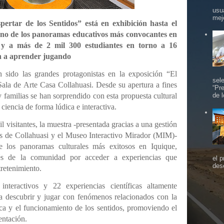
usu
mej
pertar de los Sentidos” está en exhibición hasta el
uno de los panoramas educativos más convocantes en
s y a más de 2 mil 300 estudiantes en torno a 16
an a aprender jugando
n sido las grandes protagonistas en la exposición “El
sel
Sala de Arte Casa Collahuasi. Desde su apertura a fines
“Pr
 familias se han sorprendido con esta propuesta cultural
de 
ciencia de forma lúdica e interactiva.
l visitantes, la muestra -presentada gracias a una gestión
 de Collahuasi y el Museo Interactivo Mirador (MIM)-
 los panoramas culturales más exitosos en Iquique,
rés de la comunidad por acceder a experiencias que
el 
des
retenimiento.
teractivos y 22 experiencias científicas altamente
a descubrir y jugar con fenómenos relacionados con la
ica y el funcionamiento de los sentidos, promoviendo el
entación.