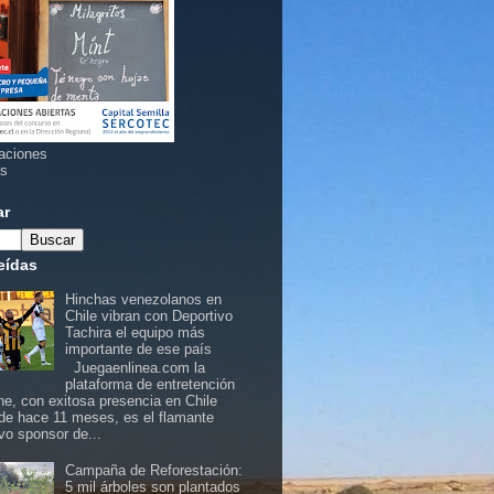
aciones
as
ar
eídas
Hinchas venezolanos en
Chile vibran con Deportivo
Tachira el equipo más
importante de ese país
Juegaenlinea.com la
plataforma de entretención
ine, con exitosa presencia en Chile
de hace 11 meses, es el flamante
vo sponsor de...
Campaña de Reforestación:
5 mil árboles son plantados