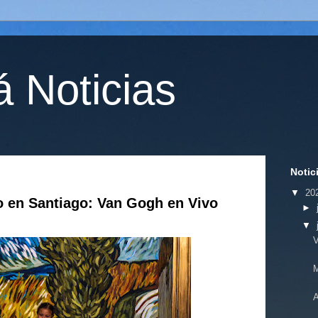
 Noticias
Notic
▼
20
o en Santiago: Van Gogh en Vivo
►
▼
V
M
A