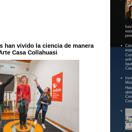
fun
est
pree
s han vivido la ciencia de manera
Car
espe
 Arte Casa Collahuasi
Con
enf
Iqu
Car
Inv
Mús
Has
abi
Con
Con