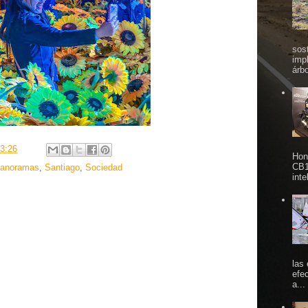
sos
imp
árbo
3:26
Hon
CB1
anoramas
,
Santiago
,
Sociedad
inte
las
efe
a...