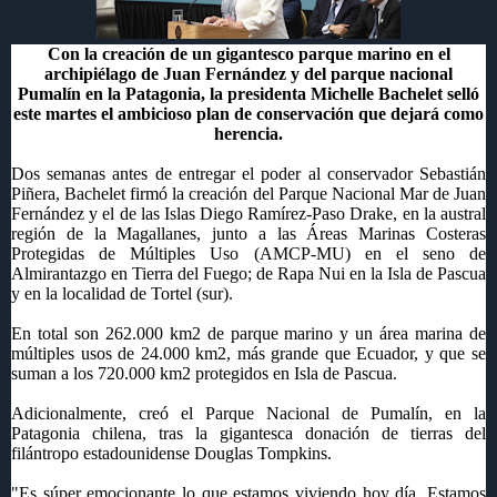
Con la creación de un gigantesco parque marino en el
archipiélago de Juan Fernández y del parque nacional
Pumalín en la Patagonia, la presidenta Michelle Bachelet selló
este martes el ambicioso plan de conservación que dejará como
herencia.
Dos semanas antes de entregar el poder al conservador Sebastián
Piñera, Bachelet firmó la creación del Parque Nacional Mar de Juan
Fernández y el de las Islas Diego Ramírez-Paso Drake, en la austral
región de la Magallanes, junto a las Áreas Marinas Costeras
Protegidas de Múltiples Uso (AMCP-MU) en el seno de
Almirantazgo en Tierra del Fuego; de Rapa Nui en la Isla de Pascua
y en la localidad de Tortel (sur).
En total son 262.000 km2 de parque marino y un área marina de
múltiples usos de 24.000 km2, más grande que Ecuador, y que se
suman a los 720.000 km2 protegidos en Isla de Pascua.
Adicionalmente, creó el Parque Nacional de Pumalín, en la
Patagonia chilena, tras la gigantesca donación de tierras del
filántropo estadounidense Douglas Tompkins.
"Es súper emocionante lo que estamos viviendo hoy día. Estamos