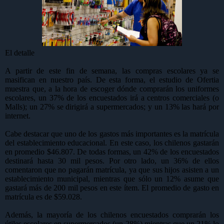
El detalle
A partir de este fin de semana, las compras escolares ya se
masifican en nuestro país. De esta forma, el estudio de Ofertia
muestra que, a la hora de escoger dónde comprarán los uniformes
escolares, un 37% de los encuestados irá a centros comerciales (o
Malls); un 27% se dirigirá a supermercados; y un 13% las hará por
internet.
Cabe destacar que uno de los gastos más importantes es la matrícula
del establecimiento educacional. En este caso, los chilenos gastarán
en promedio $46.807. De todas formas, un 42% de los encuestados
destinará hasta 30 mil pesos. Por otro lado, un 36% de ellos
comentaron que no pagarán matrícula, ya que sus hijos asisten a un
establecimiento municipal, mientras que sólo un 12% asume que
gastará más de 200 mil pesos en este ítem. El promedio de gasto en
matrícula es de $59.028.
Además, la mayoría de los chilenos encuestados comprarán los
útiles escolares en supermercados (un 28%) mientras que un 21% lo