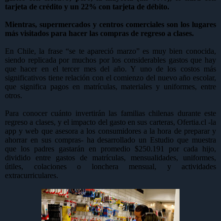
tarjeta de crédito y un 22% con tarjeta de débito.
Mientras, supermercados y centros comerciales son los lugares
más visitados para hacer las compras de regreso a clases.
En Chile, la frase “se te apareció marzo” es muy bien conocida,
siendo replicada por muchos por los considerables gastos que hay
que hacer en el tercer mes del año. Y uno de los costos más
significativos tiene relación con el comienzo del nuevo año escolar,
que significa pagos en matrículas, materiales y uniformes, entre
otros.
Para conocer cuánto invertirán las familias chilenas durante este
regreso a clases, y el impacto del gasto en sus carteras, Ofertia.cl -la
app y web que asesora a los consumidores a la hora de preparar y
ahorrar en sus compras- ha desarrollado un Estudio que muestra
que los padres gastarán en promedio $250.191 por cada hijo,
dividido entre gastos de matrículas, mensualidades, uniformes,
útiles, colaciones o lonchera mensual, y actividades
extracurriculares.