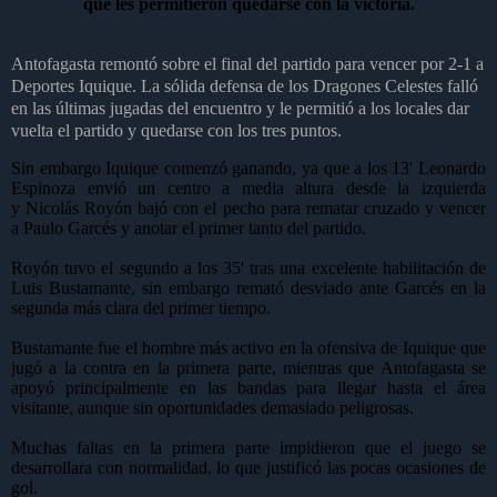
que les permitieron quedarse con la victoria.
Antofagasta remontó sobre el final del partido para vencer por 2-1 a
Deportes Iquique. La sólida defensa de los Dragones Celestes falló
en las últimas jugadas del encuentro y le permitió a los locales dar
vuelta el partido y quedarse con los tres puntos.
Sin embargo
Iquique
comenzó ganando, ya que a los 13' Leonardo
Espinoza envió un centro a media altura desde la izquierda
y Nicolás Royón bajó con el pecho para rematar cruzado y vencer
a
Paulo Garcés
y anotar el primer tanto del partido.
Royón tuvo el segundo a los 35' tras una excelente habilitación de
Luis Bustamante, sin embargo remató desviado ante Garcés en la
segunda más clara del primer tiempo.
Bustamante fue el hombre más activo en la ofensiva de Iquique que
jugó a la contra en la primera parte, mientras que Antofagasta se
apoyó principalmente en las bandas para llegar hasta el área
visitante, aunque sin oportunidades demasiado peligrosas.
Muchas faltas en la primera parte impidieron que el juego se
desarrollara con normalidad, lo que justificó las pocas ocasiones de
gol.