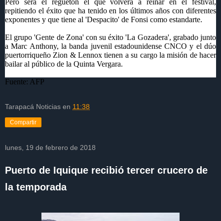
Pero será el reguetón el que volverá a reinar en el festival,
repitiendo el éxito que ha tenido en los últimos años con diferentes
exponentes y que tiene al 'Despacito' de Fonsi como estandarte.
El grupo 'Gente de Zona' con su éxito 'La Gozadera', grabado junto
a Marc Anthony, la banda juvenil estadounidense CNCO y el dúo
puertorriqueño Zion & Lennox tienen a su cargo la misión de hacer
bailar al público de la Quinta Vergara.
Fuente: AFP
Tarapacá Noticias
en
11:38
Compartir
lunes, 19 de febrero de 2018
Puerto de Iquique recibió tercer crucero de
la temporada