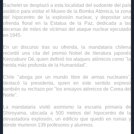
Bachelet se desplazó a esta localidad del sudoeste del país
asiático para visitar el Museo de la Bomba Atómica, la zona
del hipocentro de la explosión nuclear, y depositar una
ofrenda floral en la Estatua de la Paz, dedicada a las
decenas de miles de víctimas del ataque nuclear ejecutado
en 1945.
En un discurso tras su ofrenda, la mandataria chilena
recordó una cita del premio Nobel de literatura japonés
Kenzaburo Oé, quien definió los ataques atómicos como "la
herida más profunda de la Humanidad".
Chile "aboga por un mundo libre de armas nucleares",
destacó la presidenta, quien en este sentido expresó
también su rechazo por "los ensayos atómicos de Corea del
Norte".
La mandataria visitó asimismo la escuela primaria de
Shiroyama, ubicada a 500 metros del hipocentro de la
devastadora explosión, un edificio que quedó en ruinas y
donde murieron 139 profesores y alumnos.