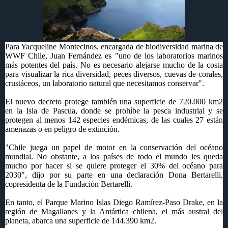
Para Yacqueline Montecinos, encargada de biodiversidad marina de
WWF Chile, Juan Fernández es "uno de los laboratorios marinos
más potentes del país. No es necesario alejarse mucho de la costa
para visualizar la rica diversidad, peces diversos, cuevas de corales,
crustáceos, un laboratorio natural que necesitamos conservar".
El nuevo decreto protege también una superficie de 720.000 km2
en la Isla de Pascua, donde se prohíbe la pesca industrial y se
protegen al menos 142 especies endémicas, de las cuales 27 están
amenazas o en peligro de extinción.
"Chile juega un papel de motor en la conservación del océano
mundial. No obstante, a los países de todo el mundo les queda
mucho por hacer si se quiere proteger el 30% del océano para
2030", dijo por su parte en una declaración Dona Bertarelli,
copresidenta de la Fundación Bertarelli.
En tanto, el Parque Marino Islas Diego Ramírez-Paso Drake, en la
región de Magallanes y la Antártica chilena, el más austral del
planeta, abarca una superficie de 144.390 km2.