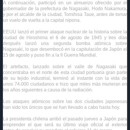
A continuación, participó en un almuerzo ofrecido por el
gobernador de la prefectura de Nagasaki, Hodo Nakamura,
y por el alcalde de la ciudad, Tomihisa Taue, antes de tomar
un vuelo de vuelta a la capital nipona.
EEUU lanzó el primer ataque nuclear de la historia sobre la
ciudad de Hiroshima el 6 de agosto de 1945 y tres días
después lanzó una segunda bomba atómica sobre
Nagasaki, lo que desembocó en la capitulación de Japón el
15 de agosto y puso fin a la II Guerra Mundial.
El artefacto, lanzado sobre el valle de Nagasaki que
concentraba en el norte de esta ciudad portuaria gran parte
de su tejido industrial, terminó al instante con la vida de
unos 74.000 ciudadanos e hizo que miles más murieran en
los años siguientes a causa de la radiación.
Los ataques atómicos sobre las dos ciudades japonesas
han sido los únicos que se han llevado a cabo hasta hoy.
La presidenta chilena arribó el pasado jueves a Japón para
emprender el que será su último viaje oficial al exterior