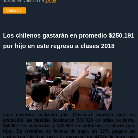
Tarapacá Noticias
en
15:08
Compartir
Los chilenos gastarán en promedio $250.191
por hijo en este regreso a clases 2018
Una encuesta realizada por Ofertia.cl muestra que, en
promedio, las familias destinarán $51.528 en útiles escolares,
$46.807 en matrículas y $42.983 en uniformes escolares (por
hijo). En términos de formas de pago, un 22% pagará los
gastos con efectivo; pero, la mayoría (un 44%), lo hará con