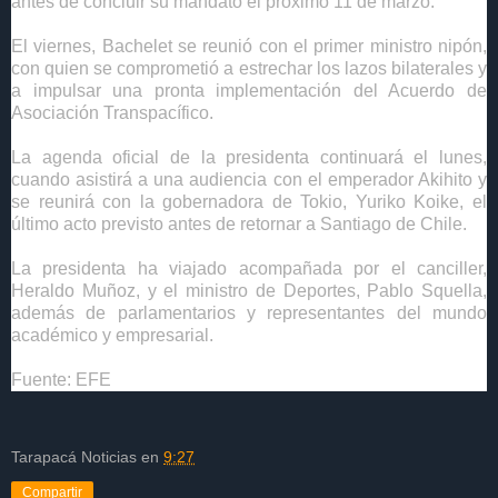
antes de concluir su mandato el próximo 11 de marzo.
El viernes, Bachelet se reunió con el primer ministro nipón,
con quien se comprometió a estrechar los lazos bilaterales y
a impulsar una pronta implementación del Acuerdo de
Asociación Transpacífico.
La agenda oficial de la presidenta continuará el lunes,
cuando asistirá a una audiencia con el emperador Akihito y
se reunirá con la gobernadora de Tokio, Yuriko Koike, el
último acto previsto antes de retornar a Santiago de Chile.
La presidenta ha viajado acompañada por el canciller,
Heraldo Muñoz, y el ministro de Deportes, Pablo Squella,
además de parlamentarios y representantes del mundo
académico y empresarial.
Fuente: EFE
Tarapacá Noticias
en
9:27
Compartir