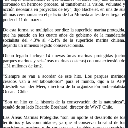
coronado un hermoso proceso, al transformar la visión, voluntad y
acción necesaria en proyectos de ley", dijo Bachelet, en una de sus
últimas ceremonias en el palacio de La Moneda antes de entregar el
poder el 11 de marzo.
De esta forma, se multiplica por diez la superficie marina protegida,
que ha pasado en los cuatro años de gobierno de la mandataria
socialista del 4,3% al 42,4% de la superficie marina chilena,
dejando un inmenso legado conservacionista.
Dicho legado incluye 14 nuevas áreas marinas protegidas (ocho
parques marinos y seis áreas marinas costeras) con una extensión de
1,31 millones de km2.
"Siempre se van a acordar de este hito. Los parques marinos
creados van a ser laboratorios" para el mundo, dijo a la AFP
Liesbeth van der Meer, directora de la organización ambientalista
Oceana Chile.
"Son un hito en la historia de la conservación de la naturaleza",
resaltó de su lado Ricardo Bosshard, director de WWF Chile.
Las Áreas Marinas Protegidas "son un aporte al desarrollo de los
territorios y las comunidades, ya que al conservar la salud de los
ecosistemas marinos y de sus especies, también proveen servicios