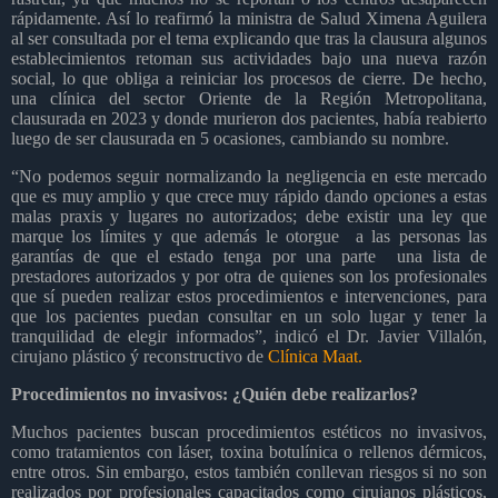
rápidamente. Así lo reafirmó la ministra de Salud Ximena Aguilera
al ser consultada por el tema explicando que tras la clausura algunos
establecimientos retoman sus actividades bajo una nueva razón
social, lo que obliga a reiniciar los procesos de cierre. De hecho,
una clínica del sector Oriente de la Región Metropolitana,
clausurada en 2023 y donde murieron dos pacientes, había reabierto
luego de ser clausurada en 5 ocasiones, cambiando su nombre.
“No podemos seguir normalizando la negligencia en este mercado
que es muy amplio y que crece muy rápido dando opciones a estas
malas praxis y lugares no autorizados; debe existir una ley que
marque los límites y que además le otorgue a las personas las
garantías de que el estado tenga por una parte una lista de
prestadores autorizados y por otra de quienes son los profesionales
que sí pueden realizar estos procedimientos e intervenciones, para
que los pacientes puedan consultar en un solo lugar y tener la
tranquilidad de elegir informados”, indicó el Dr. Javier Villalón,
cirujano plástico ý reconstructivo de
Clínica Maat.
Procedimientos no invasivos: ¿Quién debe realizarlos?
Muchos pacientes buscan procedimientos estéticos no invasivos,
como tratamientos con láser, toxina botulínica o rellenos dérmicos,
entre otros. Sin embargo, estos también conllevan riesgos si no son
realizados por profesionales capacitados como cirujanos plásticos,