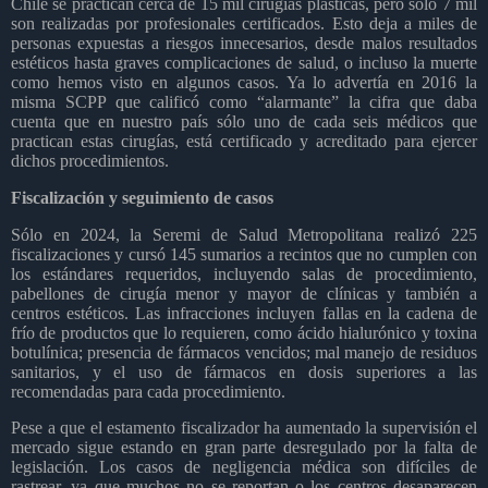
Chile se practican cerca de 15 mil cirugías plásticas, pero solo 7 mil
son realizadas por profesionales certificados
. Esto deja a miles de
personas expuestas a riesgos innecesarios, desde malos resultados
estéticos hasta graves complicaciones de salud, o incluso la muerte
como hemos visto en algunos casos. Ya lo advertía en 2016 la
misma SCPP que calificó como “alarmante” la cifra que daba
cuenta que en nuestro país sólo uno de cada seis médicos que
practican estas cirugías, está certificado y acreditado para ejercer
dichos procedimientos.
Fiscalización y seguimiento de casos
Sólo en 2024, la Seremi de Salud Metropolitana realizó 225
fiscalizaciones y cursó 145 sumarios a recintos que no cumplen con
los estándares requeridos, incluyendo salas de procedimiento,
pabellones de cirugía menor y mayor de clínicas y también a
centros estéticos. Las infracciones incluyen fallas en la cadena de
frío de productos que lo requieren, como ácido hialurónico y toxina
botulínica; presencia de fármacos vencidos; mal manejo de residuos
sanitarios, y el uso de fármacos en dosis superiores a las
recomendadas para cada procedimiento.
Pese a que el estamento fiscalizador ha aumentado la supervisión el
mercado sigue estando en gran parte desregulado por la falta de
legislación. Los casos de negligencia médica son difíciles de
rastrear, ya que muchos no se reportan o los centros desaparecen