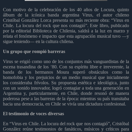
Con motivo de la celebración de los 40 años de Locura, quinto
álbum de la icónica banda argentina Virus, el autor chileno
Cristóbal González Lorca presenta su más reciente obra: “Virus en
Chile. La locura del rock que nos contagió”. Este libro, publicado
por la editorial Biblioteca de Chilenia, saldrá a la luz en marzo y
relata el fenómeno e impacto que esta agrupación musical tuvo —y
sigue teniendo— en la cultura chilena.
Un grupo que rompió barreras
Virus se erigió como uno de los conjuntos más vanguardistas de la
escena trasandina de los ‘80. Con su espíritu libre e irreverente, la
banda de los hermanos Moura superó obstáculos como la
homofobia y los prejuicios de un medio musical que inicialmente
los consideraba frívolos. Su propuesta estética e ideológica, junto
con un sonido innovador, logró contagiar a toda una generación en
Argentina y, particularmente, en Chile, donde resonó de manera
poderosa pese a las barreras de la época: mientras su país transitaba
hacia una democracia, en Chile se vivía una dictadura confesional.
El testimonio de voces diversas
En “Virus en Chile. La locura del rock que nos contagió”, Cristóbal
González reúne testimonios de fanáticos, músicos y críticos para