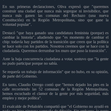
En sus primeras declaraciones, Oliva expresó que "queremos
construir una ciudad que nunca más segregue ni invisibilice, que
nunca más ganen las comunas del Rechazo (una nueva
Constitución) en la Región Metropolitana, sino que gane la
voluntad popular".
Destacó "que haya ganado una candidatura feminista (porque) es
cambiar la historia", añadiendo que "es momento de cambiar el
chip: todavía hay partidos de la transición que creen que la política
se hace solo con los partidos. Nosotros creemos que se hace con la
ciudadanía. Queremos derrumbar los muro que puso la transición".
Ante la baja concurrencia ciudadana a votar, sostuvo que "la gente
no pudo participar porque no sabía.
Se requería un trabajo de información" que no hubo, en su opinión,
de parte del Gobierno.
En tanto, Claudio Orrego contó que "hemos dejado los pies en la
calle recorriendo las 52 comunas de la Región Metropolitana,
hemos escuchado el clamor de la gente por más seguridad, más
empleo y mejor política".
El exalcalde de Peñalolén compartió que "el Gobierno no ayudó en
nada, no hizo ninguna campaña de difusión. Sin embargo, la gente