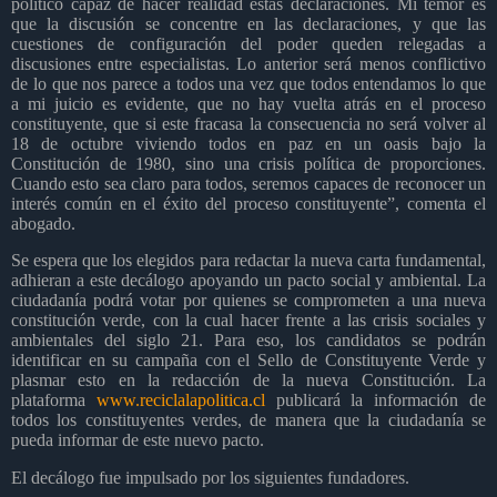
político capaz de hacer realidad estas declaraciones. Mi temor es
que la discusión se concentre en las declaraciones, y que las
cuestiones de configuración del poder queden relegadas a
discusiones entre especialistas. Lo anterior será menos conflictivo
de lo que nos parece a todos una vez que todos entendamos lo que
a mi juicio es evidente, que no hay vuelta atrás en el proceso
constituyente, que si este fracasa la consecuencia no será volver al
18 de octubre viviendo todos en paz en un oasis bajo la
Constitución de 1980, sino una crisis política de proporciones.
Cuando esto sea claro para todos, seremos capaces de reconocer un
interés común en el éxito del proceso constituyente”, comenta el
abogado.
Se espera que los elegidos para redactar la nueva carta fundamental,
adhieran a este decálogo apoyando un pacto social y ambiental. La
ciudadanía podrá votar por quienes se comprometen a una nueva
constitución verde, con la cual hacer frente a las crisis sociales y
ambientales del siglo 21. Para eso, los candidatos se podrán
identificar en su campaña con el Sello de Constituyente Verde y
plasmar esto en la redacción de la nueva Constitución. La
plataforma
www.reciclalapolitica.cl
publicará la información de
todos los constituyentes verdes, de manera que la ciudadanía se
pueda informar de este nuevo pacto.
El decálogo fue impulsado por los siguientes fundadores.