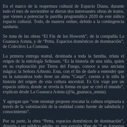
En el marco de la reapertura cultural de Espacio Diana, durante
todo el mes de noviembre se dieron dos interesantes obras de teatro,
que vienen a potenciar la parrilla programática 2020 de este mítico
espacio cultural. Todo, de manera online, debido a la contingencia
sanitaria.
Se trata de las obras “El Fin de los Howenh”, de la compañía La
Guanaca Astuta, y de “Petra, Espacios domésticos de dominación”,
de Colectivo La Comuna.
La primera entrega teatral, destinada a toda la familia, relata el
origen de la mitología Selknam. “Es la historia de una niña, quien
en su exploración por Tierra del Fuego, conoce a una anciana
mágica: la Señora Arbusto. Esta, con el fin de darle a entender que
en la naturaleza todo tiene un alma “Caspi”, cuenta a la niña la
historia del origen de esta cultura ancestral. Es Un viaje por un
espacio mítico, donde se revela la forma en que se creó el mundo”,
explican desde La Guanaca Astuta (@la_guanaca_astuta).
Y agregan que “este montaje propone rescatar la cultura originaria a
través de la valorización de la oralidad como fuente de sabiduría y
conocimiento”.
Por su parte, la obra “Petra, espacios domésticos de dominación”,
dirigida a un público adulto, es una versión libre de “Las Amargas