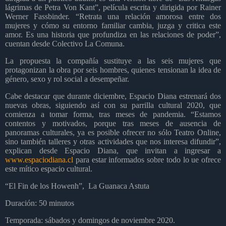
lágrimas de Petra Von Kant”, película escrita y dirigida por Rainer
Werner Fassbinder. “Retrata una relación amorosa entre dos
mujeres y cómo su entorno familiar cambia, juzga y critica este
amor. Es una historia que profundiza en las relaciones de poder”,
cuentan desde Colectivo La Comuna.
La propuesta la compañía sustituye a las seis mujeres que
protagonizan la obra por seis hombres, quienes tensionan la idea de
género, sexo y rol social a desempeñar.
Cabe destacar que durante diciembre, Espacio Diana estrenará dos
nuevas obras, siguiendo así con su parrilla cultural 2020, que
comienza a tomar forma, tras meses de pandemia. “Estamos
contentos y motivados, porque tras meses de ausencia de
panoramas culturales, ya es posible ofrecer no sólo Teatro Online,
sino también talleres y otras actividades que nos interesa difundir”,
explican desde Espacio Diana, que invitan a ingresar a
www.espaciodiana.cl
para estar informados sobre todo lo ue ofrece
este mítico espacio cultural.
“El Fin de los Howenh”,
La Guanaca Astuta
Duración: 50 minutos
Temporada: sábados y domingos de noviembre 2020.