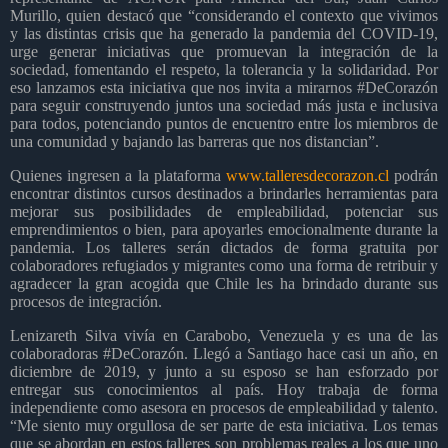
Murillo, quien destacó que “considerando el contexto que vivimos
y las distintas crisis que ha generado la pandemia del COVID-19,
urge generar iniciativas que promuevan la integración de la
sociedad, fomentando el respeto, la tolerancia y la solidaridad. Por
eso lanzamos esta iniciativa que nos invita a mirarnos #DeCorazón
para seguir construyendo juntos una sociedad más justa e inclusiva
para todos, potenciando puntos de encuentro entre los miembros de
una comunidad y bajando las barreras que nos distancian”.
Quienes ingresen a la plataforma
www.talleresdecorazon.cl
podrán
encontrar distintos cursos destinados a brindarles herramientas para
mejorar sus posibilidades de empleabilidad, potenciar sus
emprendimientos o bien, para apoyarles emocionalmente durante la
pandemia. Los talleres serán dictados de forma gratuita por
colaboradores refugiados y migrantes como una forma de retribuir y
agradecer la gran acogida que Chile les ha brindado durante sus
procesos de integración.
Lenizareth Silva vivía en Carabobo, Venezuela y es una de las
colaboradoras #DeCorazón. Llegó a Santiago hace casi un año, en
diciembre de 2019, y junto a su esposo se han esforzado por
entregar sus conocimientos al país. Hoy trabaja de forma
independiente como asesora en procesos de empleabilidad y talento.
“Me siento muy orgullosa de ser parte de esta iniciativa. Los temas
que se abordan en estos talleres son problemas reales a los que uno