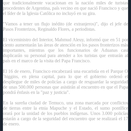
que tradicionalmente vacacionan en la nación miles de turistas
procedentes de Argentina, país vecino en que nació Francisco y que
el líder de la Iglesia Católica no incluyó en su gira.
"Vamos a tener un flujo inédito (de extranjeros)", dijo el jefe de
Pasos Fronterizos, Reginaldo Flores, a periodistas.
El viceministro del Interior, Mahmud Aleuy, informó que en 51 por
ciento aumentarán las áreas de atención en los pasos fronterizos más
importantes, mientras que los funcionarios de Aduanas casi
duplicarán su personal para atender a los turistas que entrarán al
país en el marco de la visita del Papa Francisco.
El 16 de enero, Francisco encabezará una eucaristía en el Parque O
´higgins, en plena capital, para lo que el gobierno ordenó el
despliegue de miles de policías a cargo de resguardar la seguridad
de unas 500.000 personas que asistirán al encuentro en que el Papa
pondrá énfasis en la "paz y justicia".
En la sureña ciudad de Temuco, una zona marcada por conflictos
de tierras entre la etnia Mapuche y el Estado, el sumo pontífice
orará por la unidad de los pueblos indígenas. Unos 3.000 policías
estarán a cargo de la seguridad del encuentro que se realizará el 17
de enero.