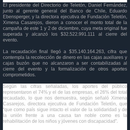
El presidente del Directorio de Teletón,
Daniel Fernández,
junto al gerente general del Banco de Chile,
Eduardo
Ebensperger,
y la directora ejecutiva de Fundación Teletón,
Ximena Casarejos
, dieron a conocer el monto total de la
campaña de este 1 y 2 de diciembre, cuya meta original fue
superada y alcanzó los $32.522.991.111 al cierre del
evento.
La recaudación final llegó a
$
35.140.164.263, cifra que
contempla la recolección de dinero en las cajas auxiliares y
cajas buzón que no alcanzaron a ser contabilizadas al
cierre del evento y la formalización de otros aportes
comprometidos.
Según las cifras señaladas, los aportes del público
representaron el 74% y el de las empresas, el 26% del total
recaudado, lo que nos demuestra, según señaló Ximena
Casarejos, directora ejecutiva de Fundación Teletón, que
“que como país sigue intacto el valor de la solidaridad y de
la unión frente a una causa tan noble como es la
rehabilitación de los niños y jóvenes con discapacidad”.