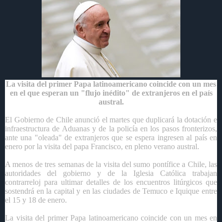
La visita del primer Papa latinoamericano coincide con un mes
en el que esperan un "flujo inédito" de extranjeros en el país
austral.
El Gobierno de Chile
anunció el martes que duplicará la dotación e
infraestructura de Aduanas y de la policía en los pasos fronterizos,
ante una "oleada" de extranjeros que se espera ingresen al país en
enero por la visita del papa Francisco, en pleno verano austral.
A menos de tres semanas de la visita del sumo pontífice a Chile, las
autoridades del gobierno y de la Iglesia Católica trabajan
contrarreloj para ultimar detalles de los encuentros litúrgicos que
sostendrá en la capital y en las ciudades de Temuco e Iquique entre
el 15 y 18 de enero.
La visita del primer Papa latinoamericano coincide con un mes en