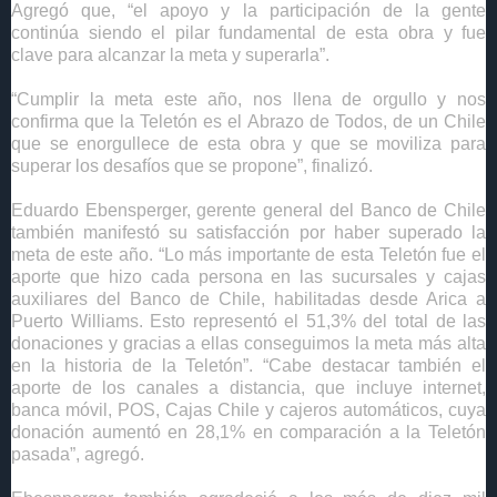
Agregó que, “el apoyo y la participación de la gente
continúa siendo el pilar fundamental de esta obra y fue
clave para alcanzar la meta y superarla”
.
“Cumplir la meta este año, nos llena de orgullo y nos
confirma que la Teletón es el Abrazo de Todos, de un Chile
que se enorgullece de esta obra y que se moviliza para
superar los desafíos que se propone”, finalizó.
Eduardo Ebensperger, gerente general del Banco de Chile
también manifestó su satisfacción por haber superado la
meta de este año. “Lo más importante de esta Teletón fue el
aporte que hizo cada persona en las sucursales y cajas
auxiliares del Banco de Chile, habilitadas desde Arica a
Puerto Williams. Esto representó el 51,3% del total de las
donaciones y gracias a ellas conseguimos la meta más alta
en la historia de la Teletón”. “Cabe destacar también el
aporte de los canales a distancia, que incluye internet,
banca móvil, POS, Cajas Chile y cajeros automáticos, cuya
donación aumentó en 28,1% en comparación a la Teletón
pasada”, agregó.