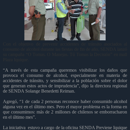
Con el objetivo de prevenir accidentes de tránsito asociados al
consumo de alcohol durante las fiestas de fin de año, SENDA lanzó
su campaña “O Tomas. O Manejas. Tú Tomas la Decisión” en mall
Plaza Iquique.
“A través de esta campaña queremos visibilizar los daños que
provoca el consumo de alcohol, especialmente en materia de
accidentes de tránsito, y sensibilizar a la población sobre el dolor
que generan estos actos de imprudencia”, dijo la directora regional
de SENDA Solange Benedetti Reiman.
Agregó, “1 de cada 2 personas reconoce haber consumido alcohol
alguna vez en el último mes. Pero el mayor problema es la forma en
que consumimos: más de 2 millones de chilenos se emborracharon
en el último mes”.
La iniciativa estuvo a cargo de la oficina SENDA Previene Iquique