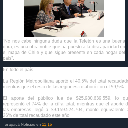
“No nos cabe ninguna duda que la Teletón es una buena
obra, es una obra noble que ha puesto a la discapacidad en
el mapa de Chile y que sigue presente en cada hogar del
país”.
En todo el país
La Región Metropolitana aportó el 40,5% del total recaudad
mientras que el resto de las regiones colaboró con el 59,5%.
El aporte del público fue de $
25.980.639.559
, lo q
representó el 74% de la cifra total, mientras que el aporte 
las empresas llegó a $
9.159.524.704
, monto equivalente 
26% de total recaudado este año.
Tarapacá Noticias
en
11:15