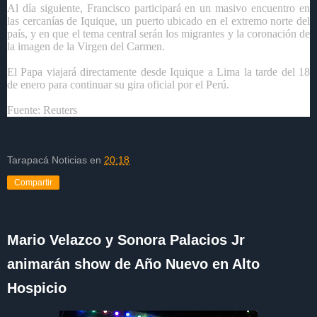
Al día siguiente, Francisco participará en un masivo encuentro en
las cercanías de Iquique, un puerto ubicado en el extremo norte del
país, y en que el tema central serán los migrantes y la coronación de
la imagen de la Virgen del Carmen.
El Papa viajará directamente desde Iquique a Lima la tarde del 18
de enero para continuar su gira oficial por el Perú.
Fuente: Reuters
Tarapacá Noticias
en
20:18
Compartir
Mario Velazco y Sonora Palacios Jr
animarán show de Año Nuevo en Alto
Hospicio