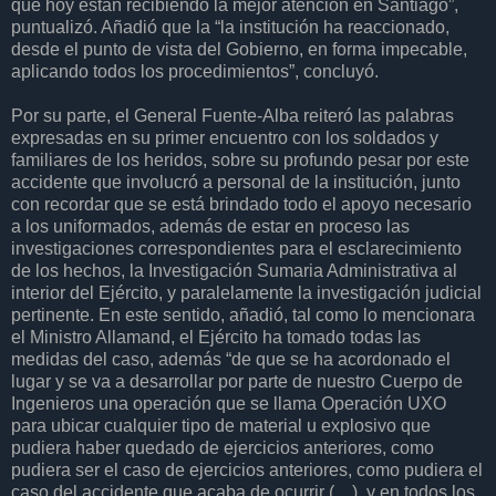
que hoy están recibiendo la mejor atención en Santiago”,
puntualizó. Añadió que la “la institución ha reaccionado,
desde el punto de vista del Gobierno, en forma impecable,
aplicando todos los procedimientos”, concluyó.
Por su parte, el General Fuente-Alba reiteró las palabras
expresadas en su primer encuentro con los soldados y
familiares de los heridos, sobre su profundo pesar por este
accidente que involucró a personal de la institución, junto
con recordar que se está brindado todo el apoyo necesario
a los uniformados, además de estar en proceso las
investigaciones correspondientes para el esclarecimiento
de los hechos, la Investigación Sumaria Administrativa al
interior del Ejército, y paralelamente la investigación judicial
pertinente. En este sentido, añadió, tal como lo mencionara
el Ministro Allamand, el Ejército ha tomado todas las
medidas del caso, además “de que se ha acordonado el
lugar y se va a desarrollar por parte de nuestro Cuerpo de
Ingenieros una operación que se llama Operación UXO
para ubicar cualquier tipo de material u explosivo que
pudiera haber quedado de ejercicios anteriores, como
pudiera ser el caso de ejercicios anteriores, como pudiera el
caso del accidente que acaba de ocurrir (…), y en todos los