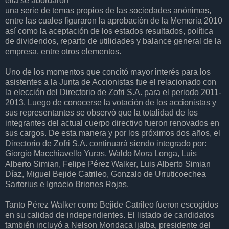
ella se abordaron
una serie de temas propios de las sociedades anónimas,
entre las cuales figuraron la aprobación de la Memoria 2010
así como la aceptación de los estados resultados, política
de dividendos, reparto de utilidades y balance general de la
empresa, entre otros elementos.
Uno de los momentos que concitó mayor interés para los
asistentes a la Junta de Accionistas fue el relacionado con
la elección del Directorio de Zofri S.A. para el periodo 2011-
2013. Luego de conocerse la votación de los accionistas y
sus representantes se observó que la totalidad de los
integrantes del actual cuerpo directivo fueron renovados en
sus cargos. De esta manera y por los próximos dos años, el
Directorio de Zofri S.A. continuará siendo integrado por:
Giorgio Macchiavello Yuras, Waldo Mora Longa, Luis
Alberto Simian, Felipe Pérez Walker, Luis Alberto Simian
Díaz, Miguel Bejide Catrileo, Gonzalo de Urruticoechea
Sartorius e Ignacio Briones Rojas.
Tanto Pérez Walker como Bejide Catrileo fueron escogidos
en su calidad de independientes. El listado de candidatos
también incluyó a Nelson Mondaca Ijalba, presidente del