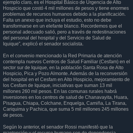
ejemplo claro, es el Hospital Básico de Urgencia de Alto
Hospicio que costó 4 mil millones de pesos y tiene enormes
problemas de recursos humanos debido a la planificación.
Falta un anexo que incluya el estudio, esto no debe
transformarse en un elefante blanco. Recordemos que el
personal adecuado salió, pero a través de redestinaciones
del personal del hospital y del Servicio de Salud de
Iquique”, explicó el senador socialista.
En el convenio mencionado la Red Primaria de atención
contempla nuevos Centros de Salud Familiar (Cesfam) en el
sector sur de Iquique, en la población Santa Rosa de Alto
Hospicio, Pica y Pozo Almonte. Además de la reconversión
del hospital en el Cesfam en Alto Hospicio, mejoramiento de
los Cesfam de Iquique, iniciativas que suman 13 mil
millones 260 mil pesos. En las comunas rurales habrá
inversiones en los centros de salud de Chanavayita, Huara,
Pisagua, Chiapa, Colchane, Enquelga, Camiña, La Tirana,
Cariquima y Pachica, que suma 5 mil millones 245 millones
de pesos.
Según lo anterior, el senador Rossi manifestó que la
mantención y el recurso humano son de dependencia