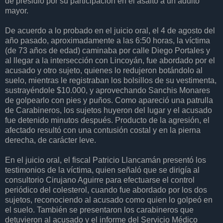
de presidio por su participación en el asalto a un adulto
mayor.
De acuerdo a lo probado en el juicio oral, el 4 de agosto del
año pasado, aproximadamente a las 6:50 horas, la víctima
(de 73 años de edad) caminaba por calle Diego Portales y
al llegar a la intersección con Lincoyán, fue abordado por el
acusado y otro sujeto, quienes lo redujeron botándolo al
suelo, mientras le registraban los bolsillos de su vestimenta,
sustrayéndole $10.000, y aprovechando Sanchis Monares
de golpearlo con pies y puños. Como apareció una patrulla
de Carabineros, los sujetos huyeron del lugar y el acusado
fue detenido minutos después. Producto de la agresión, el
afectado resultó con una contusión costal y en la pierna
derecha, de carácter leve.
En el juicio oral, el fiscal Patricio Llancamán presentó los
testimonios de la víctima, quien señaló que se dirigía al
consultorio Cirujano Aguirre para efectuarse el control
periódico del colesterol, cuando fue abordado por los dos
sujetos, reconociendo al acusado como quien lo golpeó en
el suelo. También se presentaron los carabineros que
detuvieron al acusado y el informe del Servicio Médico