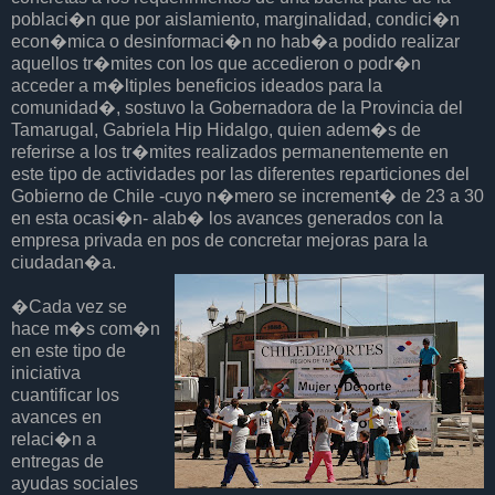
poblaci�n que por aislamiento, marginalidad, condici�n
econ�mica o desinformaci�n no hab�a podido realizar
aquellos tr�mites con los que accedieron o podr�n
acceder a m�ltiples beneficios ideados para la
comunidad�, sostuvo la Gobernadora de la Provincia del
Tamarugal, Gabriela Hip Hidalgo, quien adem�s de
referirse a los tr�mites realizados permanentemente en
este tipo de actividades por las diferentes reparticiones del
Gobierno de Chile -cuyo n�mero se increment� de 23 a 30
en esta ocasi�n- alab� los avances generados con la
empresa privada en pos de concretar mejoras para la
ciudadan�a.
�Cada vez se
hace m�s com�n
en este tipo de
iniciativa
cuantificar los
avances en
relaci�n a
entregas de
ayudas sociales