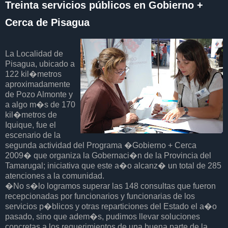
Treinta servicios públicos en Gobierno +
Cerca de Pisagua
La Localidad de
Pisagua, ubicado a
122 kil�metros
aproximadamente
de Pozo Almonte y
a algo m�s de 170
kil�metros de
Iquique, fue el
escenario de la
segunda actividad del Programa �Gobierno + Cerca
2009� que organiza la Gobernaci�n de la Provincia del
Tamarugal; iniciativa que este a�o alcanz� un total de 285
atenciones a la comunidad.
�No s�lo logramos superar las 148 consultas que fueron
recepcionadas por funcionarios y funcionarias de los
servicios p�blicos y otras reparticiones del Estado el a�o
pasado, sino que adem�s, pudimos llevar soluciones
concretas a los requerimientos de una buena parte de la