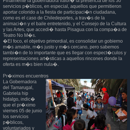
Finalmente la gobernadora valor� la presencia de los 30
servicios p�blicos, en especial, aquellos que permitieron
aportar colorido a la fiesta de participaci�n ciudadana,
como es el caso de Chiledeportes, a trav�s de la
animaci�n y el baile entretenido, y el Consejo de la Cultura
y las Artes, que accedi� hasta Pisagua con la compa�a de
Teatro No M�s.
�El foco, el objetivo primordial, es consolidar un gobierno
m�s amable, m�s justo y m�s cercano, pero sabemos
tambi�n de lo importante que es llegar con espect�culos y
representaciones art�sticas a aquellos rincones donde la
oferta es m�s bien nula�.
Pr�ximos encuentros
La Gobernadora
del Tamarugal,
Gabriela hip
hidalgo, indic�
que el pr�ximo
viernes 05 de junio
los servicios
p�blicos,
voluntariados y