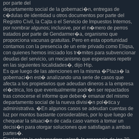
por parte del
departamento social de la gobernaci�n, entregas de
c�dulas de identidad u otros documentos por parte del
Registro Civil, la Cajta o el Servicio de Impuestos Internos,
por nombrar algunos; inclusive, por el n�mero de perros
tratados por parte de Gendarmer�a, organismo que
proporciona vacunas gratuitas. Pero en esta oportunidad
contamos con la presencia de un ente privado como Eliqsa,
con quienes hemos iniciado los tr�mites para subvencionar
deudas del servicio, un mecanismo que esperamos repetir
en las siguientes localidades�, dijo Hip.
Es que luego de las atenciones en la misma �Plaza� la
gobernaci�n est� analizando una serie de casos que
afecta a los propietarios que adeudan dineros a la empresa
el�ctrica, los que eventualmente podr�n ser repactados
tras conocerse el informe que deber� emanar del mismo
departamento social de la nueva divisi�n pol�tica y
administrativa. �En algunos casos se adeudan cuentas de
luz por montos bastante considerables, por lo que luego de
chequear la situaci�n de cada caso vamos a tomar un
decisi�n para otorgar soluciones que satisfagan a ambas
partes�.