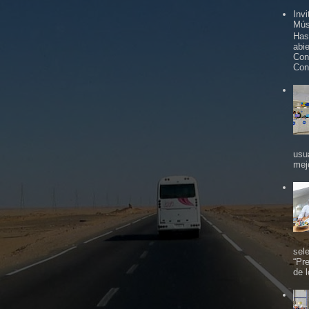
Inv
Mús
Has
abi
Con
Con
usu
mej
sel
“Pr
de 