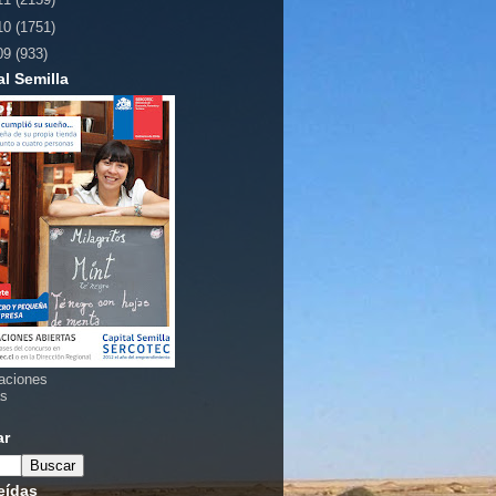
10
(1751)
09
(933)
al Semilla
aciones
as
ar
eídas