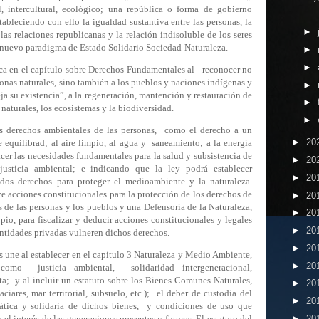
, intercultural, ecológico; una república o forma de gobierno
tableciendo con ello la igualdad sustantiva entre las personas, la
►
las relaciones republicanas y la relación indisoluble de los seres
n nuevo paradigma de Estado Solidario Sociedad-Naturaleza.
►
►
ica en el capítulo sobre Derechos Fundamentales al
reconocer no
rsonas naturales, sino también a los pueblos y naciones indígenas y
►
teja su existencia”, a la regeneración, mantención y restauración de
►
 naturales, los ecosistemas y la biodiversidad.
►
s derechos ambientales de las personas,
como el derecho a un
►
20
equilibrad; al aire limpio, al agua y
saneamiento; a la energía
acer las necesidades fundamentales para la salud y subsistencia de
►
20
justicia ambiental; e indicando que la ley podrá establecer
►
20
nados derechos para proteger el medioambiente y la naturaleza.
 acciones constitucionales para la protección de los derechos de
►
20
s de las personas y los pueblos y una Defensoría de la Naturaleza,
►
20
o, para fiscalizar y deducir acciones constitucionales y legales
►
20
entidades privadas vulneren dichos derechos.
►
20
 une al establecer en el capitulo 3 Naturaleza y Medio Ambiente,
►
20
como
justicia ambiental,
solidaridad intergeneracional,
sta;
y al incluir un estatuto sobre los Bienes Comunes Naturales,
►
20
ciares, mar territorial, subsuelo, etc.);
el deber de custodia del
►
20
ática y solidaria de dichos bienes,
y condiciones de uso que
►
20
 el interés de las generaciones presentes y futuras. El estatuto del