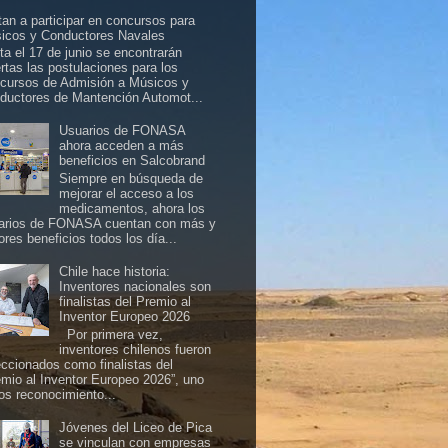
itan a participar en concursos para
icos y Conductores Navales
ta el 17 de junio se encontrarán
ertas las postulaciones para los
cursos de Admisión a Músicos y
ductores de Mantención Automot...
Usuarios de FONASA
ahora acceden a más
beneficios en Salcobrand
Siempre en búsqueda de
mejorar el acceso a los
medicamentos, ahora los
arios de FONASA cuentan con más y
ores beneficios todos los día...
Chile hace historia:
Inventores nacionales son
finalistas del Premio al
Inventor Europeo 2026
Por primera vez,
inventores chilenos fueron
eccionados como finalistas del
emio al Inventor Europeo 2026”, uno
los reconocimiento...
Jóvenes del Liceo de Pica
se vinculan con empresas