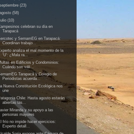
septiembre
(23)
agosto
(58)
julio
(10)
ampesinos celebran su día en
Tarapacá
Sercotec y SernamEG en Tarapacá:
Coordinan trabajo...
xperto analiza el mal momento de la
‘U’: ¿Mala ra...
ultas en Edificios y Condominios:
Cuándo son váli...
SernamEG Tarapacá y Colegio de
Periodistas acuerda...
a Nueva Constitución Ecológica nos
une
atagonia Chile: Hasta agosto estarán
abiertas las...
avier Miranda y su apoyo a las
personas mayores
l frío no impide hacer ejercicios:
Experto detall...
lcalde Soria expone ante Cámara de