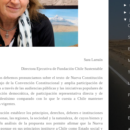
►
►
▼
C
E
Sara Larraín
M
Directora Ejecutiva de Fundación Chile Sustentable
os debemos pronunciarnos sobre el texto de Nueva Constitución
ajo de la Convención Constitucional y amplia participación de
L
a a través de las audiencias públicas y las iniciativas populares de
ción democrática, de participación representativa directa y de
P
odestísimo comparado con lo que le cuesta a Chile mantener
s vigentes.
J
ción establece los principios, derechos, deberes e instituciones
onas, las regiones, la sociedad y la naturaleza, de cuyos bienes y
E
n análisis de la propuesta nos permite afirmar que la Nueva
 porque en sus principios instituye a Chile como Estado social y
A