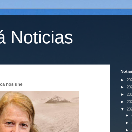
 Noticias
Notic
►
20
ica nos une
►
20
►
20
►
20
▼
20
►
►
►