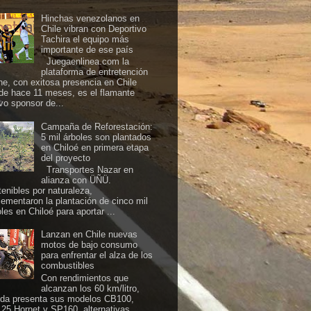
Hinchas venezolanos en
Chile vibran con Deportivo
Tachira el equipo más
importante de ese país
Juegaenlinea.com la
plataforma de entretención
ine, con exitosa presencia en Chile
de hace 11 meses, es el flamante
vo sponsor de...
Campaña de Reforestación:
5 mil árboles son plantados
en Chiloé en primera etapa
del proyecto
Transportes Nazar en
alianza con ÜÑÜ.
tenibles por naturaleza,
lementaron la plantación de cinco mil
les en Chiloé para aportar ...
Lanzan en Chile nuevas
motos de bajo consumo
para enfrentar el alza de los
combustibles
Con rendimientos que
alcanzan los 60 km/litro,
da presenta sus modelos CB100,
25 Hornet y SP160, alternativas