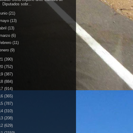
Diputados sobr...
junio
(21)
mayo
(13)
abril
(13)
marzo
(6)
febrero
(11)
enero
(9)
21
(390)
20
(752)
19
(387)
18
(884)
17
(914)
16
(365)
15
(787)
14
(310)
13
(208)
12
(629)
11
(2159)