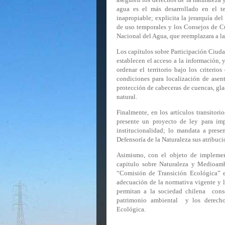
agua es el más desarrollado en el t
inapropiable; explicita la jerarquía de
de uso temporales y los Consejos de C
Nacional del Agua, que reemplazara a la
Los capítulos sobre Participación Ciud
establecen el acceso a la información,
ordenar el territorio bajo los criterio
condiciones para localización de asen
protección de cabeceras de cuencas, gla
natural.
Finalmente, en los artículos transitori
presente un proyecto de ley para imp
institucionalidad; lo mandata a pres
Defensoría de la Naturaleza sus atribuc
Asimismo, con el objeto de implemen
capitulo sobre Naturaleza y Medioambi
“Comisión de Transición Ecológica” e
adecuación de la normativa vigente y l
permitan a la sociedad chilena
cons
patrimonio ambiental
y los derech
Ecológica.