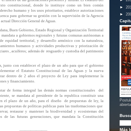
exto constitucional, donde lo instituye como un bien común
►
20
l derecho humano y los usos prioritarios, establece autorizaciones
►
20
uenca para gobernar su gestión con la supervisión de la Agencia
Capit
 actual Dirección General de Aguas.
adana, Buen Gobierno, Estado Regional y Organización Territorial
 y mandata a gobiernos regionales y futuras comunas autónomas a
s de equidad territorial, y desarrollo armónico con la naturaleza,
tamientos humanos y actividades productivas y priorización de
ciares , acuíferos; además de
resguardo y custodia del patrimonio
os, junto con establecer el plazo de un año para que el gobierno
lementar el Estatuto Constitucional de las Aguas y la nueva
entar dentro de 2 años el proyecto de Ley para implementar la
iones y financiamiento.
tar de forma integral las demás normas constitucionales
del
ente, se mandata al presidente de la republica constituir una
Postul
n el plazo de un año, para el diseño
de propuestas de ley, la
abiert
as propuestas de políticas publicas para las trasformaciones que
ervar, restaurar y mantener la biodiversidad y ecosistemas del
Busc
os de las futuras generaciones, que mandata la Constitución
Más l