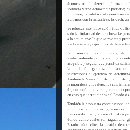
democrático de derecho, plurinacional
solidaria y una democracia paritaria; es
inclusión; la solidaridad como base de 
humanos con la naturaleza. Es decir, u
Se refuerza este innovación ético-polít
solo la titularidad de derechos a las pe
a la naturaleza: “a que se respete y pro
sus funciones y equilibrios de los ciclos
Asimismo establece un catálogo de lo
medio ambiente sano y ecológicamente 
asequible y segura -que permiten satisf
la población- garantizando también 
restricciones al ejercicio de determi
También la Nueva Constitución instituye
la naturaleza y los derechos ambientale
órgano autónomo y con patrimonio propi
en caso que instituciones del Estado o 
También la propuesta constitucional nos
principios de nueva generación
responsabilidad y acción climática ju
donde define cuales son (agua, aire, gla
Estado sobre ellos; la gestión democr
aseguren los derechos de la naturaleza y