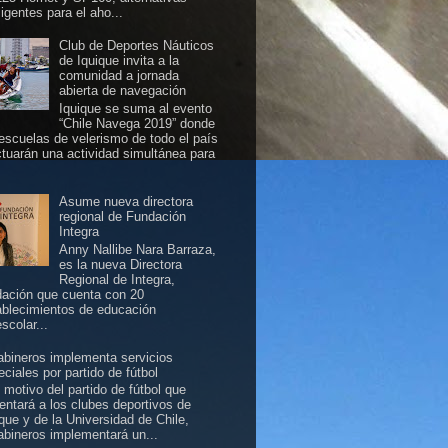
ligentes para el aho...
Club de Deportes Náuticos
de Iquique invita a la
comunidad a jornada
abierta de navegación
Iquique se suma al evento
“Chile Navega 2019” donde
 escuelas de velerismo de todo el país
ctuarán una actividad simultánea para
Asume nueva directora
regional de Fundación
Integra
Anny Nallibe Nara Barraza,
es la nueva Directora
Regional de Integra,
dación que cuenta con 20
ablecimientos de educación
scolar...
abineros implementa servicios
ciales por partido de fútbol
 motivo del partido de fútbol que
rentará a los clubes deportivos de
ique y de la Universidad de Chile,
abineros implementará un...