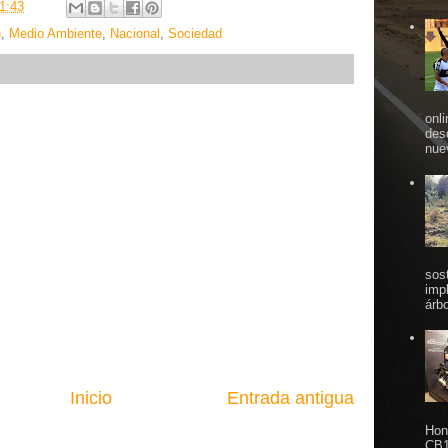
1:43
n
,
Medio Ambiente
,
Nacional
,
Sociedad
onl
des
nue
sos
imp
árbo
Inicio
Entrada antigua
Hon
CB1