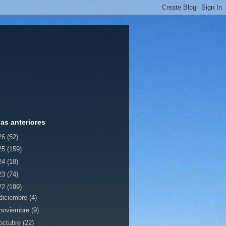
ias anteriores
26
(52)
25
(159)
24
(18)
23
(74)
22
(199)
diciembre
(4)
noviembre
(9)
octubre
(22)