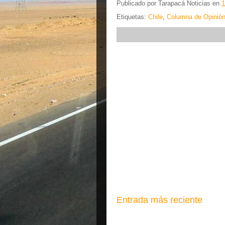
Publicado por
Tarapacá Noticias
en
1
Etiquetas:
Chile
,
Columna de Opinió
Entrada más reciente