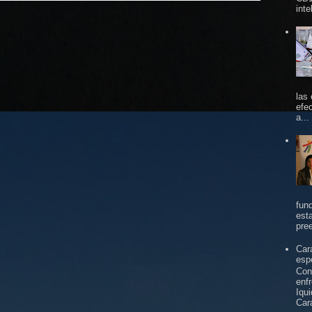
inte
las
efe
a...
fun
est
pree
Car
espe
Con
enf
Iqu
Car