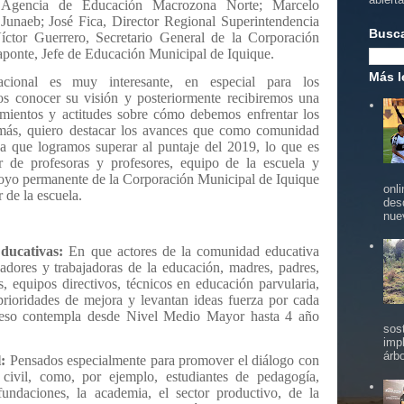
 Agencia de Educación Macrozona Norte; Marcelo
Junaeb; José Fica, Director Regional Superintendencia
Busc
ctor Guerrero, Secretario General de la Corporación
ponte, Jefe de Educación Municipal de Iquique.
Más l
acional es muy interesante, en especial para los
os conocer su visión y posteriormente recibiremos una
imientos y actitudes sobre cómo debemos enfrentar los
más, quiero destacar los avances que como comunidad
a que logramos superar al puntaje del 2019, lo que es
or de profesoras y profesores, equipo de la escuela y
apoyo permanente de la Corporación Municipal de Iquique
onl
 de la escuela.
des
nue
ducativas:
En que actores de la comunidad educativa
ajadores y trabajadoras de la educación, madres, padres,
, equipos directivos, técnicos en educación parvularia,
 prioridades de mejora y levantan ideas fuerza por cada
ceso contempla desde Nivel Medio Mayor hasta 4 año
sos
imp
árbo
:
Pensados especialmente para promover el diálogo con
 civil, como, por ejemplo, estudiantes de pedagogía,
fundaciones, la academia, el sector productivo, de la