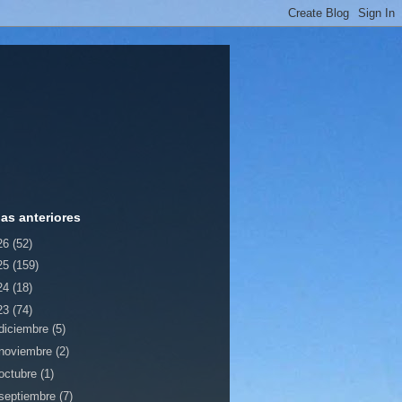
ias anteriores
26
(52)
25
(159)
24
(18)
23
(74)
diciembre
(5)
noviembre
(2)
octubre
(1)
septiembre
(7)