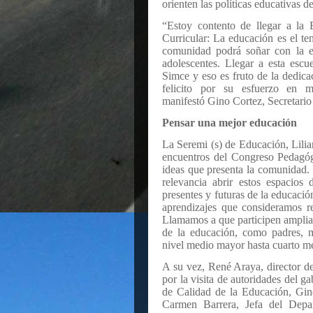
orienten las políticas educativas d
“Estoy contento de llegar a la
Curricular: La educación es el te
comunidad podrá soñar con la ed
adolescentes. Llegar a esta escu
Simce y eso es fruto de la dedica
felicito por su esfuerzo en m
manifestó Gino Cortez, Secretario
Pensar una mejor educación
La Seremi (s) de Educación, Lilian
encuentros del Congreso Pedagógi
ideas que presenta la comunidad. 
relevancia abrir estos espacios
presentes y futuras de la educació
aprendizajes que consideramos re
Llamamos a que participen ampliame
de la educación, como padres, m
nivel medio mayor hasta cuarto me
A su vez, René Araya, director d
por la visita de autoridades del g
de Calidad de la Educación, Gin
Carmen Barrera, Jefa del Depa