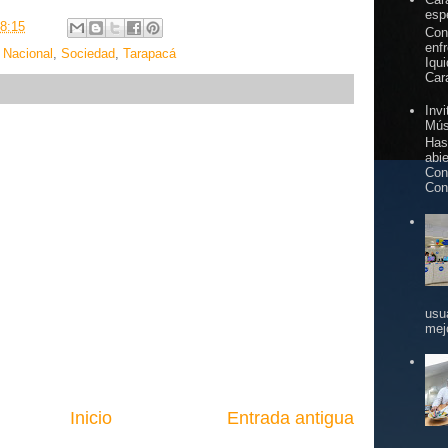
espe
8:15
Con
enf
,
Nacional
,
Sociedad
,
Tarapacá
Iqu
Car
Inv
Mús
Has
abi
Con
Con
usu
mej
Inicio
Entrada antigua