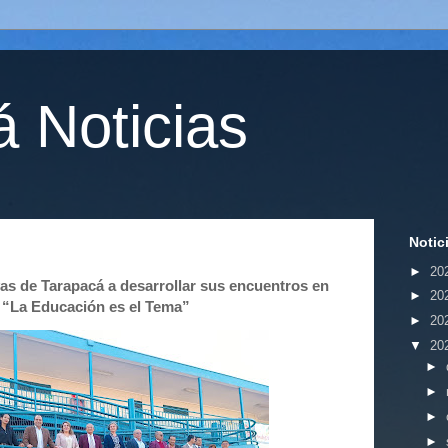
 Noticias
Notic
►
20
as de Tarapacá a desarrollar sus encuentros en
►
20
 “La Educación es el Tema”
►
20
▼
20
►
►
►
►