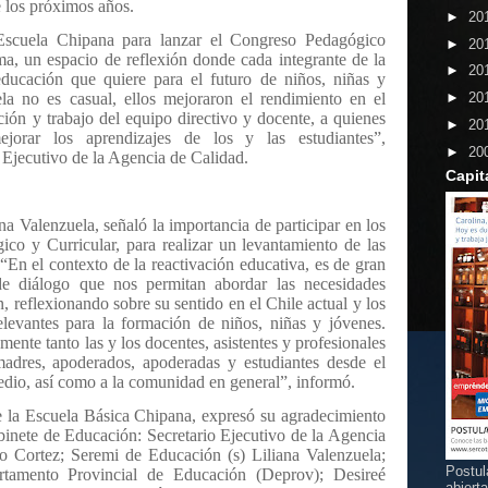
e los próximos años.
►
20
 Escuela Chipana para lanzar el Congreso Pedagógico
►
20
ma, un espacio de reflexión donde cada integrante de la
►
20
ucación que quiere para el futuro de niños, niñas y
ela no es casual, ellos mejoraron el rendimiento en el
►
20
ción y trabajo del equipo directivo y docente, a quienes
►
20
ejorar los aprendizajes de los y las estudiantes”,
►
20
 Ejecutivo de la Agencia de Calidad.
Capit
a Valenzuela, señaló la importancia de participar en los
co y Curricular, para realizar un levantamiento de las
“En el contexto de la reactivación educativa, es de gran
 de diálogo que nos permitan abordar las necesidades
n, reflexionando sobre su sentido en el Chile actual y los
levantes para la formación de niños, niñas y jóvenes.
nte tanto las y los docentes, asistentes y profesionales
adres, apoderados, apoderadas y estudiantes desde el
dio, así como a la comunidad en general”, informó.
e la Escuela Básica Chipana, expresó su agradecimiento
abinete de Educación: Secretario Ejecutivo de la Agencia
o Cortez; Seremi de Educación (s) Liliana Valenzuela;
Postul
rtamento Provincial de Educación (Deprov); Desireé
abiert