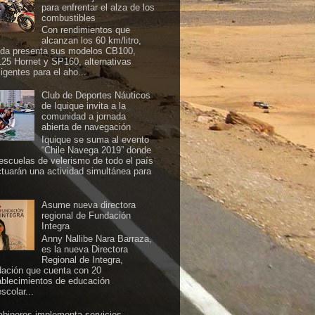
para enfrentar el alza de los
combustibles
Con rendimientos que
alcanzan los 60 km/litro,
da presenta sus modelos CB100,
25 Hornet y SP160, alternativas
ligentes para el aho...
Club de Deportes Náuticos
de Iquique invita a la
comunidad a jornada
abierta de navegación
Iquique se suma al evento
“Chile Navega 2019” donde
 escuelas de velerismo de todo el país
ctuarán una actividad simultánea para
Asume nueva directora
regional de Fundación
Integra
Anny Nallibe Nara Barraza,
es la nueva Directora
Regional de Integra,
dación que cuenta con 20
ablecimientos de educación
scolar...
abineros implementa servicios