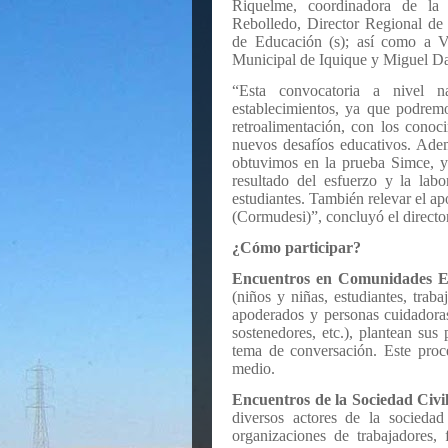
Riquelme, coordinadora de la
Rebolledo, Director Regional de 
de Educación (s); así como a Ví
Municipal de Iquique y Miguel Da
“Esta convocatoria a nivel n
establecimientos, ya que podrem
retroalimentación, con los conoc
nuevos desafíos educativos. Ade
obtuvimos en la prueba Simce, y
resultado del esfuerzo y la lab
estudiantes. También relevar el 
(Cormudesi)”, concluyó el director
¿Cómo participar?
Encuentros en Comunidades E
(niños y niñas, estudiantes, trab
apoderados y personas cuidadoras
sostenedores, etc.), plantean sus
tema de conversación. Este pro
medio.
Encuentros de la Sociedad Civil
diversos actores de la sociedad
organizaciones de trabajadores, 