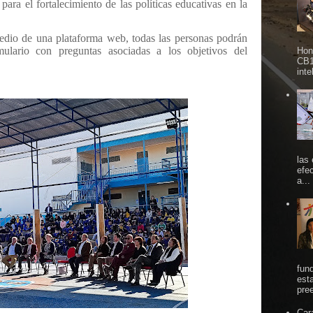
, para el fortalecimiento de las políticas educativas en la
dio de una plataforma web, todas las personas podrán
mulario con preguntas asociadas a los objetivos del
Hon
CB1
inte
las
efe
a...
fun
est
pree
Car