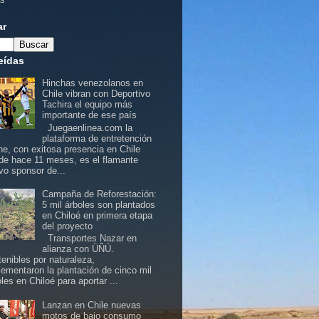
ar
eídas
Hinchas venezolanos en
Chile vibran con Deportivo
Tachira el equipo más
importante de ese país
Juegaenlinea.com la
plataforma de entretención
ine, con exitosa presencia en Chile
de hace 11 meses, es el flamante
vo sponsor de...
Campaña de Reforestación:
5 mil árboles son plantados
en Chiloé en primera etapa
del proyecto
Transportes Nazar en
alianza con ÜÑÜ.
tenibles por naturaleza,
lementaron la plantación de cinco mil
les en Chiloé para aportar ...
Lanzan en Chile nuevas
motos de bajo consumo