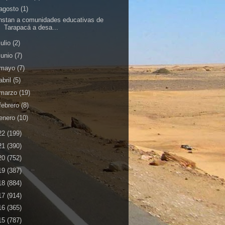
agosto
(1)
nstan a comunidades educativas de
Tarapacá a desa...
julio
(2)
junio
(7)
mayo
(7)
abril
(5)
marzo
(19)
febrero
(8)
enero
(10)
22
(199)
21
(390)
20
(752)
19
(387)
18
(884)
17
(914)
16
(365)
15
(787)