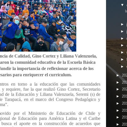
▼
I
►
►
►
►
►
encia de Calidad, Gino Cortez y Liliana Valenzuela,
►
itaron la comunidad educativa de la Escuela Básica
►
undir la importancia de reflexionar acerca de los
sarios para enriquecer el currículum.
►
20
►
20
entros en torno a la educación que las comunidades
 y requiere, fue la que realizó Gino Cortez, Secretario
►
20
ad de la Educación y Liliana Valenzuela, Seremi (s) de
►
20
 de Tarapacá, en el marco del Congreso Pedagógico y
►
20
ema”.
►
20
omovido por el Ministerio de Educación de Chile y
►
20
gional de Educación para América Latina y el Caribe
sca el aporte en la construcción de acuerdos que
►
20