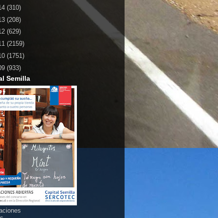
14
(310)
13
(208)
12
(629)
11
(2159)
10
(1751)
09
(933)
al Semilla
aciones
as