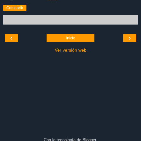
Compartir
‹
›
Inicio
Ver versión web
Con la tecnología de
Blogger
.