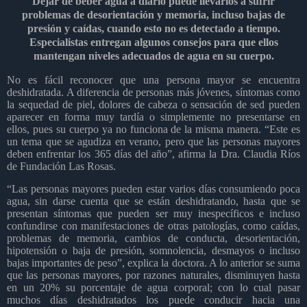
Dejar de beber agua a diario puede llevarlos a sufrir
problemas de desorientación y memoria, incluso bajas de
presión y caídas, cuando esto no es detectado a tiempo.
Especialistas entregan algunos consejos para que ellos
mantengan niveles adecuados de agua en su cuerpo.
No es fácil reconocer que una persona mayor se encuentra
deshidratada. A diferencia de personas más jóvenes, síntomas como
la sequedad de piel, dolores de cabeza o sensación de sed pueden
aparecer en forma muy tardía o simplemente no presentarse en
ellos, pues su cuerpo ya no funciona de la misma manera. “Este es
un tema que se agudiza en verano, pero que las personas mayores
deben enfrentar los 365 días del año”, afirma la Dra. Claudia Ríos
de Fundación Las Rosas.
“Las personas mayores pueden estar varios días consumiendo poca
agua, sin darse cuenta que se están deshidratando, hasta que se
presentan síntomas que pueden ser muy inespecíficos e incluso
confundirse con manifestaciones de otras patologías, como caídas,
problemas de memoria, cambios de conducta, desorientación,
hipotensión o baja de presión, somnolencia, desmayos o incluso
bajas importantes de peso”, explica la doctora. A lo anterior se suma
que las personas mayores, por razones naturales, disminuyen hasta
en un 20% su porcentaje de agua corporal; con lo cual pasar
muchos días deshidratados los puede conducir hacia una