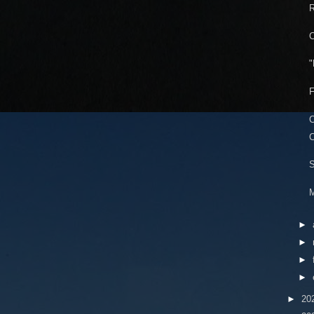
R
C
"
F
C
C
S
M
►
►
►
►
►
20