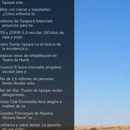
Iquique este...
iños con cáncer y trasplantes:
¿Cómo enfrentar la...
obierno de Tarapacá financiará
proyectos para for...
TA y ZOFRI S.A reciclan 150 kilos de
ropa y propi...
anto Tomás Iquique va en busca de
la excelencia p...
ealizan obras de rehabilitación en
Teatro de Humb...
royecto B lanza innovador programa
escolar para p...
ás de 1,6 millones de personas
tienen deudas educ...
es del Mar: Puerto de Iquique recibe
delegaciones...
otary Club Esmeralda llevó alegría a
madres de se...
Grandes Personajes de Nuestra
Historia Naval” se ...
onfianza y salud dental: La apuesta
de una startu...