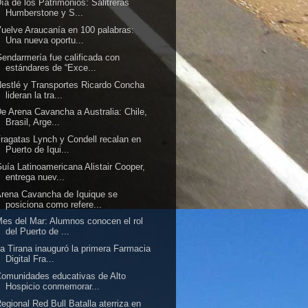
ía de los Patrimonios: Salitreras
Humberstone y S...
uelve Araucanía en 100 palabras:
Una nueva oportu...
endarmería fue calificada con
estándares de “Exce...
estlé y Transportes Ricardo Concha
lideran la tra...
e Arena Cavancha a Australia: Chile,
Brasil, Arge...
ragatas Lynch y Condell recalan en
Puerto de Iqui...
uía Latinoamericana Alistair Cooper,
entrega nuev...
rena Cavancha de Iquique se
posiciona como refere...
es del Mar: Alumnos conocen el rol
del Puerto de ...
a Tirana inauguró la primera Farmacia
Digital Fra...
omunidades educativas de Alto
Hospicio conmemorar...
egional Red Bull Batalla aterriza en