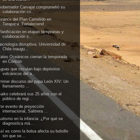
obernador Carvajal comprometió su
colaboración co...
vance del Plan Camélido en
Tarapacá: Fortaleciend...
lanificación en etapas tempranas y
colaboración s...
ecnología disruptiva: Universidad de
Chile inaugu...
ates Oceánicos cierran la temporada
en Concón
guas que circulan bajo depósitos
volcánicos del a...
rimer discurso del papa León XIV: Un
llamamiento ...
aiko celebrará sus 25 años con el
público de regi...
or evento de proyección
internacional, Salitrera ...
utismo en la infancia: ¿Por qué se
diagnostica má...
sí es como la bolsa afecta su bolsillo
sin que se...