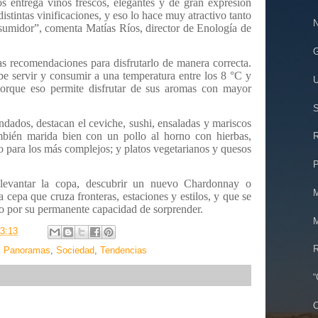
s entrega vinos frescos, elegantes y de gran expresión
istintas vinificaciones, y eso lo hace muy atractivo tanto
N
sumidor”, comenta Matías Ríos, director de Enología de
G
as recomendaciones para disfrutarlo de manera correcta.
be servir y consumir a una temperatura entre los 8 °C y
U
porque eso permite disfrutar de sus aromas con mayor
S
dados, destacan el ceviche, sushi, ensaladas y mariscos
ambién marida bien con un pollo al horno con hierbas,
R
o para los más complejos; y platos vegetarianos y quesos
P
a levantar la copa, descubrir un nuevo Chardonnay o
M
 cepa que cruza fronteras, estaciones y estilos, y que se
ino por su permanente capacidad de sorprender.
M
3:13
R
,
Panoramas
,
Sociedad
,
Tendencias
“
C