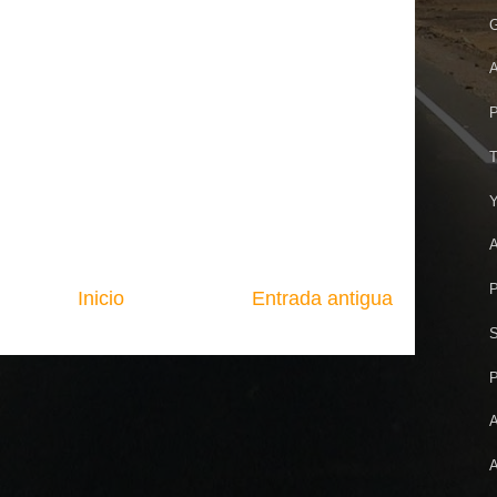
G
A
P
T
Y
A
P
Inicio
Entrada antigua
S
P
A
A