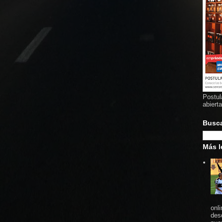
Postul
abiert
Busc
Más l
onl
des