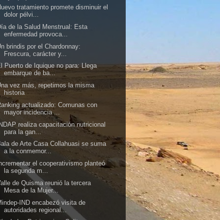
uevo tratamiento promete disminuir el
dolor pélvi...
ía de la Salud Menstrual: Esta
enfermedad provoca...
n brindis por el Chardonnay:
Frescura, carácter y...
l Puerto de Iquique no para: Llega
embarque de ba...
na vez más, repetimos la misma
historia
anking actualizado: Comunas con
mayor incidencia ...
NDAP realiza capacitación nutricional
para la gan...
ala de Arte Casa Collahuasi se suma
a la conmemor...
ncrementar el cooperativismo planteó
la segunda m...
alle de Quisma reunió la tercera
Mesa de la Mujer...
indep-IND encabezó visita de
autoridades regional...