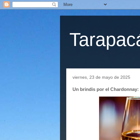
Tarapacá
viernes, 23 de mayo de 2025
Un brindis por el Chardonnay: 