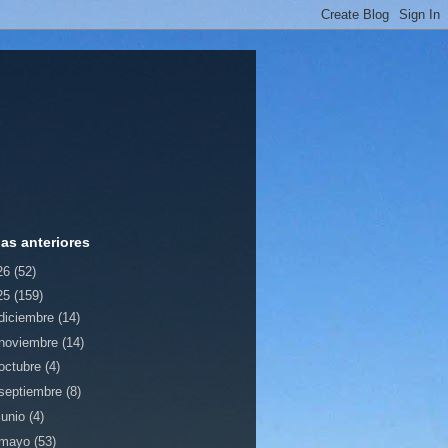
ias anteriores
26
(52)
25
(159)
diciembre
(14)
noviembre
(14)
octubre
(4)
septiembre
(8)
junio
(4)
mayo
(53)