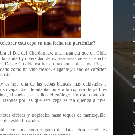
N
D
U
E
celebrar esta cepa en una fecha tan particular?
U
bra el Día del Chardonnay, una instancia que en Chile
a la calidad y diversidad de expresiones que esta cepa ha
os. Desde Casablanca hasta otras zonas de clima frío, el
R
dado como un vino fresco, elegante y lleno de carácter,
ocasión.
I
ay es hoy una de las cepas blancas más cultivadas y
S
a su capacidad de adaptación y a la riqueza de perfiles
ima, el suelo y el estilo del enólogo. En este contexto,
razones por las que esta cepa es tan querida a nivel
I
V
otas cítricas y tropicales hasta toques de mantequilla,
o del estilo buscado.
M
ina con una enorme gama de platos, desde ceviches