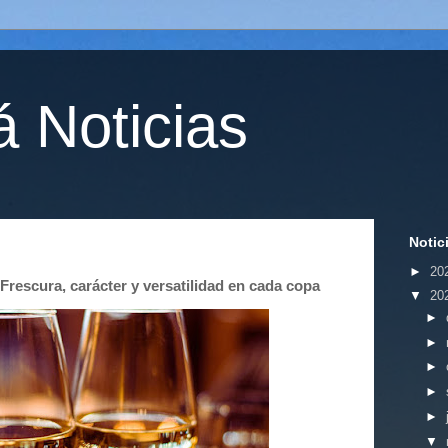
 Noticias
Notic
►
20
Frescura, carácter y versatilidad en cada copa
▼
20
►
►
►
►
►
▼