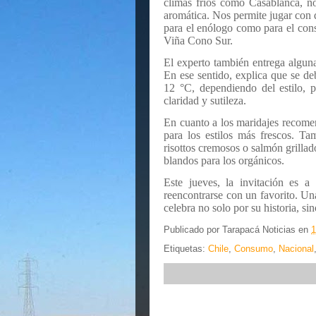
climas fríos como Casablanca, no
aromática. Nos permite jugar con d
para el enólogo como para el con
Viña Cono Sur.
El experto también entrega algun
En ese sentido, explica que se de
12 °C, dependiendo del estilo, 
claridad y sutileza.
En cuanto a los maridajes recomen
para los estilos más frescos. T
risottos cremosos o salmón grillad
blandos para los orgánicos.
Este jueves, la invitación es 
reencontrarse con un favorito. Una
celebra no solo por su historia, s
Publicado por
Tarapacá Noticias
en
1
Etiquetas:
Chile
,
Consumo
,
Nacional