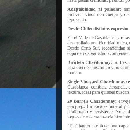
hasta pastas cremosas, pasando po
Adaptabilidad al paladar:
tant
prefieren vinos con cuerpo y co
representa.
Desde Chile: distintas expresio
En el Valle de Casablanca y otras
desarrollado una identidad única, 
Desde Cono Sur, recomiendan sus 
copa de esta variedad acompañado
Bicicleta Chardonnay:
Su frescu
para quienes buscan un vino equili
maridar.
Single Vineyard Chardonnay:
e
Casablanca, combina elegancia, ex
textura, ideal para quienes busca
20 Barrels Chardonnay:
envejec
complejo. En boca es mineral y li
equilibrado y persistente. Notas 
toques de madera tostada bien int
“El Chardonnay tiene una capaci