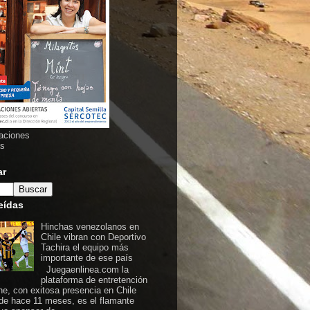
aciones
as
ar
eídas
Hinchas venezolanos en
Chile vibran con Deportivo
Tachira el equipo más
importante de ese país
Juegaenlinea.com la
plataforma de entretención
ine, con exitosa presencia en Chile
de hace 11 meses, es el flamante