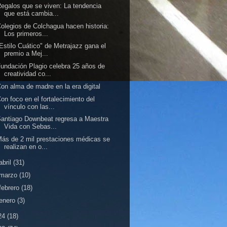
egalos que se viven: La tendencia
que está cambia...
olegios de Colchagua hacen historia:
Los primeros...
Estilo Cuático" de Metrajazz gana el
premio a Mej...
undación Plagio celebra 25 años de
creatividad co...
on alma de madre en la era digital
on foco en el fortalecimiento del
vínculo con las...
antiago Downbeat regresa a Maestra
Vida con Sebas...
ás de 2 mil prestaciones médicas se
realizan en o...
abril
(31)
marzo
(10)
febrero
(18)
enero
(3)
24
(18)