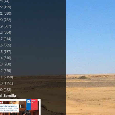
23
(74)
22
(199)
21
(390)
20
(752)
19
(387)
18
(884)
17
(914)
16
(365)
15
(787)
14
(310)
13
(208)
12
(629)
11
(2159)
10
(1751)
09
(933)
al Semilla