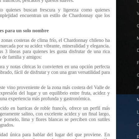
r mariscos, pescados y quesos suaves.
D
o quienes buscan frescura y ligereza como quienes
V
mplejidad encuentran un estilo de Chardonnay que los
G
nes para un solo nombre
N
 zonas costeras de clima frío, el Chardonnay chileno ha
marcada por su acidez vibrante, mineralidad y elegancia.
D
3 líneas para quienes les gusta disfrutar de una rica
 de familia y amigos:
F
ra y notas cítricas lo convierten en una opción perfecta
brado, fácil de disfrutar y con una gran versatilidad para
G
ste vino proveniente de la zona más costera del Valle de
A
presión del lugar y un equilibrio entre fruta, acidez y
n una experiencia más profunda y gastronómica.
M
ido en barricas de roble francés, ofrece un perfil más
L
geramente salino, con excelente acidez y un final largo,
de pomelo, lima y flores blancas se perciben con sutiles
C
egrados.
dad única para hablar del lugar del que proviene. En
R