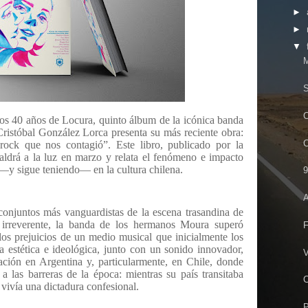
►
►
▼
M
S
C
los 40 años de Locura, quinto álbum de la icónica banda
 Cristóbal González Lorca presenta su más reciente obra:
rock que nos contagió”. Este libro, publicado por la
 saldrá a la luz en marzo y relata el fenómeno e impacto
—y sigue teniendo— en la cultura chilena.
9
A
conjuntos más vanguardistas de la escena trasandina de
e irreverente, la banda de los hermanos Moura superó
F
os prejuicios de un medio musical que inicialmente los
a estética e ideológica, junto con un sonido innovador,
V
ación en Argentina y, particularmente, en Chile, donde
 las barreras de la época: mientras su país transitaba
C
vivía una dictadura confesional.
P