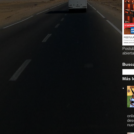
Postul
abiert
Busc
Más l
onl
des
nue