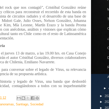
el rock que nos contagió”, Cristóbal González reúne
M
y críticos para reconstruir el recorrido de esta banda en
ista de circuitos radiales y el desarrollo de una base de
T
 Midori Gale, Julio Osses, Nelson González, Johanna
e Kim, Mía Leonne, Martín Erazo y la banda Pronta
C
n con anécdotas, análisis y visiones que explican cómo
ultural tanto en Chile como en el resto de Latinoamérica
sentación.
¿
ria
C
e el jueves 13 de marzo, a las 19.00 hrs. en Casa Conejo
rán el autor Cristóbal González, diversos colaboradores
D
oteca de Chilenia, Emiliano Navarrete.
R
 para conversar sobre el legado de Virus, su relevancia
gencia de su propuesta artística.
A
 historia y legado de Virus, una banda que desbordó
ticidad, contagiándonos a todos con su inquebrantable
►
►
20
1:12
►
20
anoramas
,
Santiago
,
Sociedad
►
20