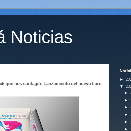
 Noticias
Notic
►
20
rock que nos contagió: Lanzamiento del nuevo libro
▼
20
►
►
►
►
►
►