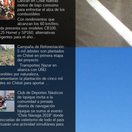
Lanzan en Chile nuevas
motos de bajo consumo
para enfrentar el alza de los
combustibles
Con rendimientos que
alcanzan los 60 km/litro,
da presenta sus modelos CB100,
25 Hornet y SP160, alternativas
ligentes para el aho...
Campaña de Reforestación:
5 mil árboles son plantados
en Chiloé en primera etapa
del proyecto
Transportes Nazar en
alianza con ÜÑÜ.
tenibles por naturaleza,
lementaron la plantación de cinco mil
les en Chiloé para aportar ...
Club de Deportes Náuticos
de Iquique invita a la
comunidad a jornada
abierta de navegación
Iquique se suma al evento
“Chile Navega 2019” donde
 escuelas de velerismo de todo el país
ctuarán una actividad simultánea para