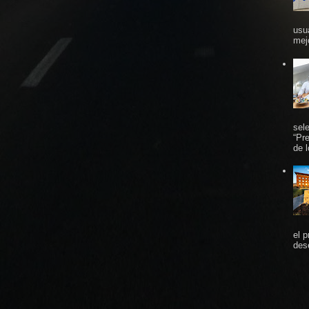
usu
mej
sel
“Pr
de 
el 
des