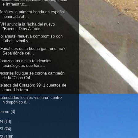
e Infraestruc...
aná es la primera banda en español
nominada al ...
VN anuncia la fecha del nuevo
"Buenos Días A Todo...
ollahuasi renueva compromiso con
fútbol juvenil y...
Fanáticos de la buena gastronomía?
Sepa dónde cel...
onozca las cinco tendencias
tecnológicas que hará...
eportes Iquique se corona campeón
de la “Copa Col...
elatos del Corazón: 99+1 cuentos de
amor: Un form...
utoridades locales visitaron centro
hidropónico d...
enero
(3)
24
(18)
23
(74)
22
(199)