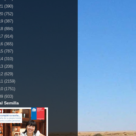
21
(390)
20
(752)
19
(387)
18
(884)
17
(914)
16
(365)
15
(787)
14
(310)
13
(208)
12
(629)
11
(2159)
10
(1751)
09
(933)
al Semilla