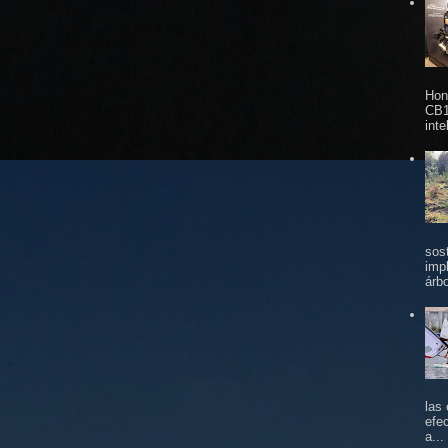
Hon
CB1
inte
sos
imp
árbo
las
efe
a...