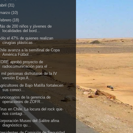
abril
(31)
marzo
(10)
febrero
(18)
ás de 200 niños y jóvenes de
localidades del bord...
ólo el 47% de quienes realizan
cirugías plásticas...
hile avanza a la semifinal de Copa
América Fútbol...
CORE aprobó proyecto de
radiocomunicación para el ...
 mil personas disfrutaron de la IV
versión Expo A...
gricultores de Bajo Matilla fortalecen
sus conoci...
uncionarios de la gerencia de
operaciones de ZOFR...
irus en Chile. La locura del rock que
nos contagi...
orporación Museo del Salitre afina
diagnóstico qu...
residentes de Comisión de Seguridad