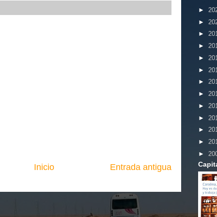
►
20
►
20
►
20
►
20
►
20
►
20
►
20
►
20
►
20
►
20
►
20
►
20
►
20
Capit
Inicio
Entrada antigua