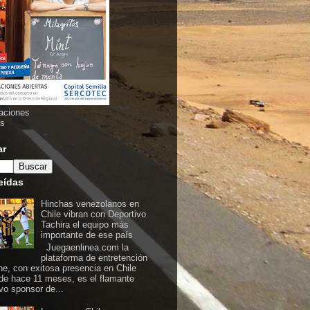
aciones
as
ar
eídas
Hinchas venezolanos en
Chile vibran con Deportivo
Tachira el equipo más
importante de ese país
Juegaenlinea.com la
plataforma de entretención
ine, con exitosa presencia en Chile
de hace 11 meses, es el flamante
vo sponsor de...