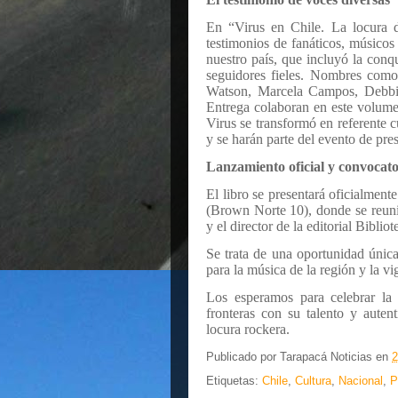
En “Virus en Chile. La locura d
testimonios de fanáticos, músicos 
nuestro país, que incluyó la conqu
seguidores fieles. Nombres como
Watson, Marcela Campos, Debbi
Entrega colaboran en este volume
Virus se transformó en referente c
y se harán parte del evento de pre
Lanzamiento oficial y convocato
El libro se presentará oficialment
(Brown Norte 10), donde se reuni
y el director de la editorial Bibli
Se trata de una oportunidad única
para la música de la región y la vi
Los esperamos para celebrar la
fronteras con su talento y auten
locura rockera.
Publicado por
Tarapacá Noticias
en
2
Etiquetas:
Chile
,
Cultura
,
Nacional
,
P