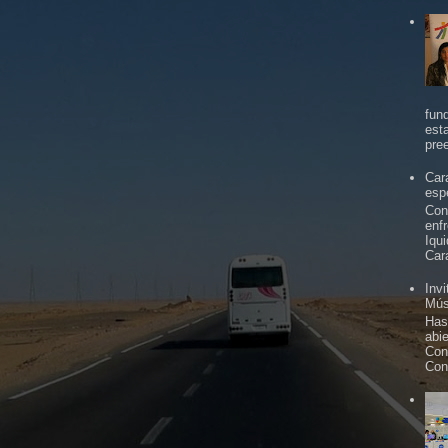
fun
est
pree
Car
espe
Con
enf
Iqu
Car
Inv
Mús
Has
abi
Con
Con