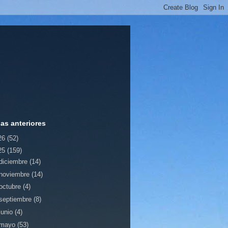
ias anteriores
26
(52)
25
(159)
diciembre
(14)
noviembre
(14)
octubre
(4)
septiembre
(8)
junio
(4)
mayo
(53)