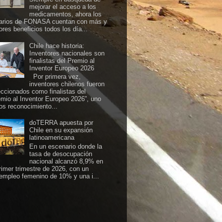
mejorar el acceso a los
medicamentos, ahora los
arios de FONASA cuentan con más y
ores beneficios todos los día...
Chile hace historia:
Inventores nacionales son
finalistas del Premio al
Inventor Europeo 2026
Por primera vez,
inventores chilenos fueron
eccionados como finalistas del
emio al Inventor Europeo 2026”, uno
los reconocimiento...
doTERRA apuesta por
Chile en su expansión
latinoamericana
En un escenario donde la
tasa de desocupación
nacional alcanzó 8,9% en
primer trimestre de 2026, con un
empleo femenino de 10% y una i...