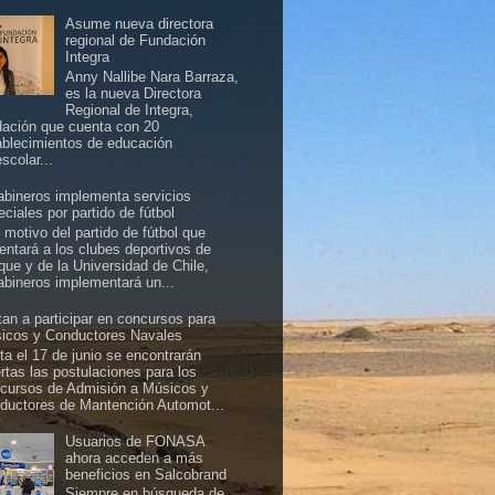
Asume nueva directora
regional de Fundación
Integra
Anny Nallibe Nara Barraza,
es la nueva Directora
Regional de Integra,
dación que cuenta con 20
ablecimientos de educación
scolar...
abineros implementa servicios
ciales por partido de fútbol
 motivo del partido de fútbol que
rentará a los clubes deportivos de
ique y de la Universidad de Chile,
abineros implementará un...
itan a participar en concursos para
icos y Conductores Navales
ta el 17 de junio se encontrarán
ertas las postulaciones para los
cursos de Admisión a Músicos y
ductores de Mantención Automot...
Usuarios de FONASA
ahora acceden a más
beneficios en Salcobrand
Siempre en búsqueda de