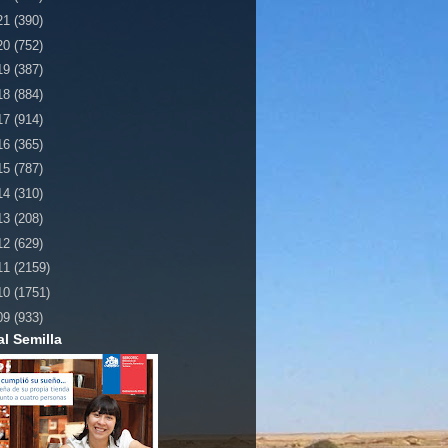
21
(390)
20
(752)
19
(387)
18
(884)
17
(914)
16
(365)
15
(787)
14
(310)
13
(208)
12
(629)
11
(2159)
10
(1751)
09
(933)
al Semilla