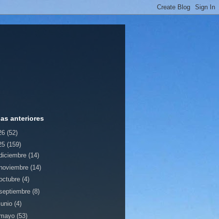
ias anteriores
26
(52)
25
(159)
diciembre
(14)
noviembre
(14)
octubre
(4)
septiembre
(8)
junio
(4)
mayo
(53)