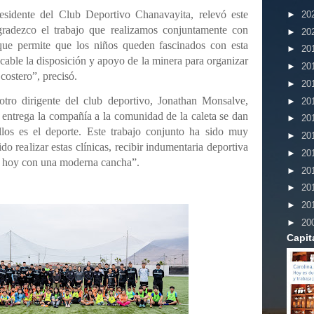
residente del Club Deportivo Chanavayita, relevó este
►
20
radezco el trabajo que realizamos conjuntamente con
►
20
que permite que los niños queden fascinados con esta
►
20
cable la disposición y apoyo de la minera para organizar
►
20
costero”, precisó.
►
20
tro dirigente del club deportivo, Jonathan Monsalve,
►
20
 entrega la compañía a la comunidad de la caleta se dan
►
20
llos es el deporte. Este trabajo conjunto ha sido muy
►
20
do realizar estas clínicas, recibir indumentaria deportiva
►
20
e hoy con una moderna cancha”.
►
20
►
20
►
20
►
20
Capit