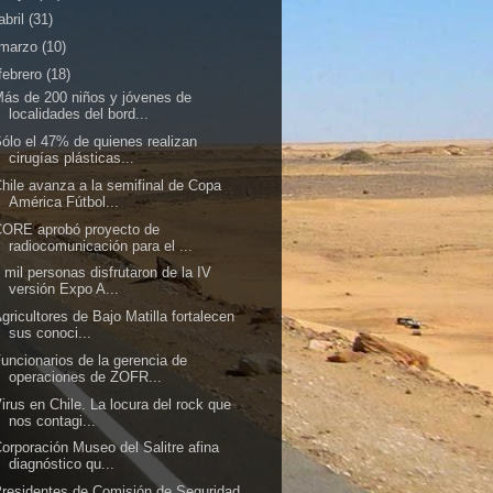
abril
(31)
marzo
(10)
febrero
(18)
ás de 200 niños y jóvenes de
localidades del bord...
ólo el 47% de quienes realizan
cirugías plásticas...
hile avanza a la semifinal de Copa
América Fútbol...
CORE aprobó proyecto de
radiocomunicación para el ...
 mil personas disfrutaron de la IV
versión Expo A...
gricultores de Bajo Matilla fortalecen
sus conoci...
uncionarios de la gerencia de
operaciones de ZOFR...
irus en Chile. La locura del rock que
nos contagi...
orporación Museo del Salitre afina
diagnóstico qu...
residentes de Comisión de Seguridad