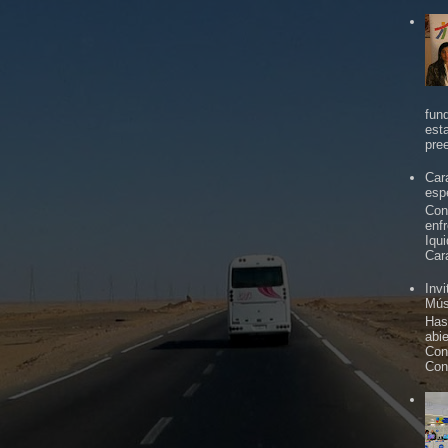
fun
est
pree
Car
espe
Con
enf
Iqu
Car
Inv
Mús
Has
abi
Con
Con