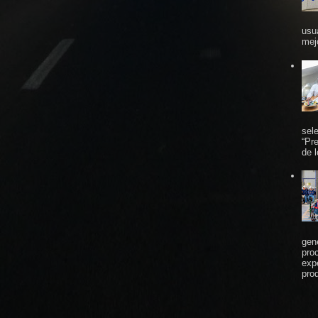
usu
mej
sel
“Pr
de 
gen
pro
exp
prod