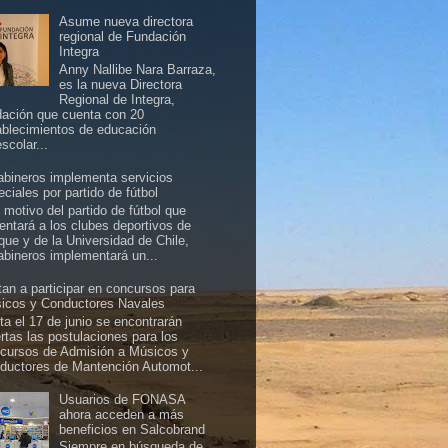
Asume nueva directora
regional de Fundación
Integra
Anny Nallibe Nara Barraza,
es la nueva Directora
Regional de Integra,
dación que cuenta con 20
ablecimientos de educación
scolar...
abineros implementa servicios
ciales por partido de fútbol
 motivo del partido de fútbol que
rentará a los clubes deportivos de
ique y de la Universidad de Chile,
abineros implementará un...
itan a participar en concursos para
icos y Conductores Navales
ta el 17 de junio se encontrarán
ertas las postulaciones para los
cursos de Admisión a Músicos y
ductores de Mantención Automot...
Usuarios de FONASA
ahora acceden a más
beneficios en Salcobrand
Siempre en búsqueda de