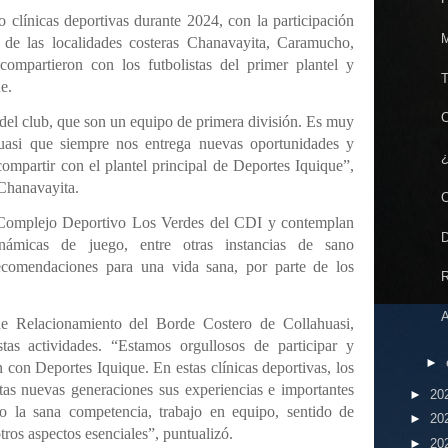
 clínicas deportivas durante 2024, con la participación
M
de las localidades costeras Chanavayita, Caramucho,
mpartieron con los futbolistas del primer plantel y
T
e.
C
 del club, que son un equipo de primera división. Es muy
uasi que siempre nos entrega nuevas oportunidades y
¿
ompartir con el plantel principal de Deportes Iquique”,
Chanavayita.
C
l Complejo Deportivo Los Verdes del CDI y contemplan
D
inámicas de juego, entre otras instancias de sano
ecomendaciones para una vida sana, por parte de los
R
A
e Relacionamiento del Borde Costero de Collahuasi,
stas actividades. “Estamos orgullosos de participar y
►
n con Deportes Iquique. En estas clínicas deportivas, los
tas nuevas generaciones sus experiencias e importantes
►
20
o la sana competencia, trabajo en equipo, sentido de
►
20
tros aspectos esenciales”, puntualizó.
►
20