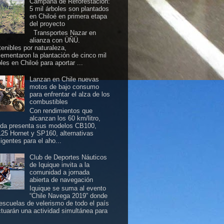
Campaña de Reforestación:
5 mil árboles son plantados
en Chiloé en primera etapa
del proyecto
Transportes Nazar en
alianza con ÜÑÜ.
tenibles por naturaleza,
lementaron la plantación de cinco mil
les en Chiloé para aportar ...
Lanzan en Chile nuevas
motos de bajo consumo
para enfrentar el alza de los
combustibles
Con rendimientos que
alcanzan los 60 km/litro,
da presenta sus modelos CB100,
25 Hornet y SP160, alternativas
ligentes para el aho...
Club de Deportes Náuticos
de Iquique invita a la
comunidad a jornada
abierta de navegación
Iquique se suma al evento
“Chile Navega 2019” donde
 escuelas de velerismo de todo el país
ctuarán una actividad simultánea para