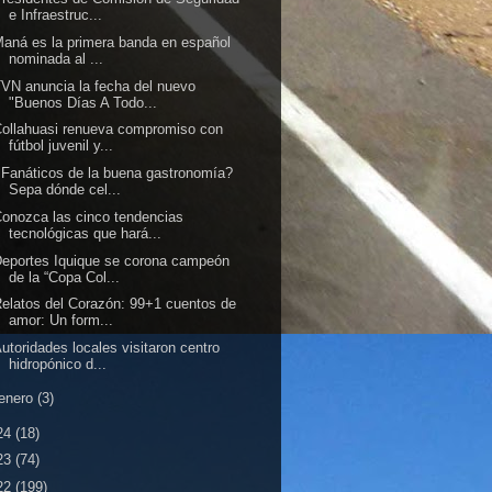
e Infraestruc...
aná es la primera banda en español
nominada al ...
VN anuncia la fecha del nuevo
"Buenos Días A Todo...
ollahuasi renueva compromiso con
fútbol juvenil y...
Fanáticos de la buena gastronomía?
Sepa dónde cel...
onozca las cinco tendencias
tecnológicas que hará...
eportes Iquique se corona campeón
de la “Copa Col...
elatos del Corazón: 99+1 cuentos de
amor: Un form...
utoridades locales visitaron centro
hidropónico d...
enero
(3)
24
(18)
23
(74)
22
(199)