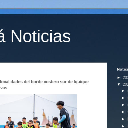
 Noticias
Notic
►
20
localidades del borde costero sur de Iquique
▼
20
ivas
►
►
►
►
►
►