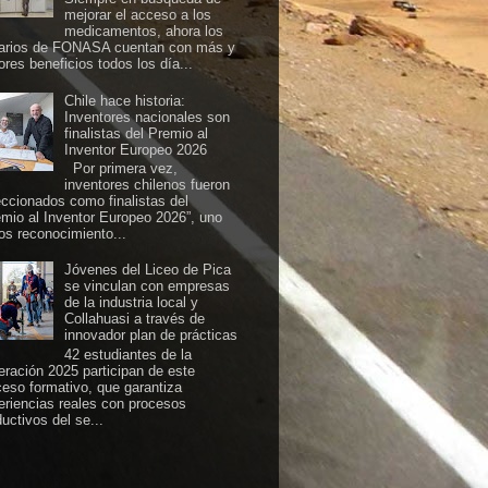
mejorar el acceso a los
medicamentos, ahora los
arios de FONASA cuentan con más y
ores beneficios todos los día...
Chile hace historia:
Inventores nacionales son
finalistas del Premio al
Inventor Europeo 2026
Por primera vez,
inventores chilenos fueron
eccionados como finalistas del
emio al Inventor Europeo 2026”, uno
los reconocimiento...
Jóvenes del Liceo de Pica
se vinculan con empresas
de la industria local y
Collahuasi a través de
innovador plan de prácticas
42 estudiantes de la
eración 2025 participan de este
ceso formativo, que garantiza
eriencias reales con procesos
uctivos del se...