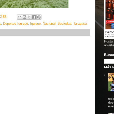
2:53
s
,
Deportes Iquique
,
Iquique
,
Nacional
,
Sociedad
,
Tarapacá
Postul
abiert
Busc
Más l
onl
des
nue