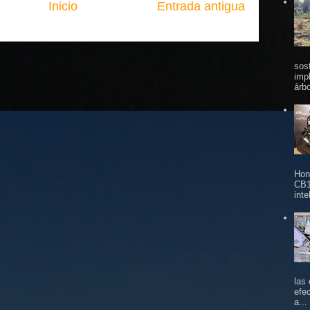
Inicio
Entrada antigua
sos
imp
árbo
Hon
CB1
inte
las
efe
a...