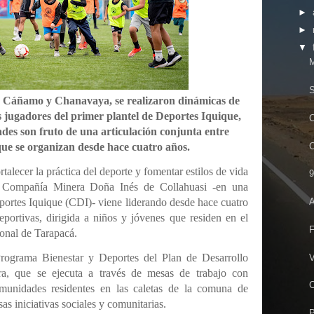
►
►
▼
M
S
Cáñamo y Chanavaya, se realizaron dinámicas de
s jugadores del primer plantel de Deportes Iquique,
C
ades son fruto de una articulación conjunta entre
ue se organizan desde hace cuatro años.
rtalecer la práctica del deporte y fomentar estilos de vida
9
, Compañía Minera Doña Inés de Collahuasi -en una
eportes Iquique (CDI)- viene liderando desde hace cuatro
A
eportivas, dirigida a niños y jóvenes que residen en el
F
ional de Tarapacá.
Programa Bienestar y Deportes del Plan de Desarrollo
V
ra, que se ejecuta a través de mesas de trabajo con
C
omunidades residentes en las caletas de la comuna de
as iniciativas sociales y comunitarias.
P