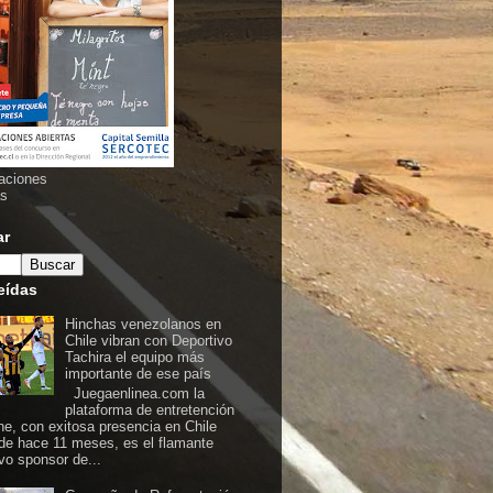
aciones
as
ar
eídas
Hinchas venezolanos en
Chile vibran con Deportivo
Tachira el equipo más
importante de ese país
Juegaenlinea.com la
plataforma de entretención
ine, con exitosa presencia en Chile
de hace 11 meses, es el flamante
vo sponsor de...