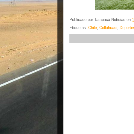
Publicado por
Tarapacá Noticias
en
1
Etiquetas:
Chile
,
Collahuasi
,
Deporte