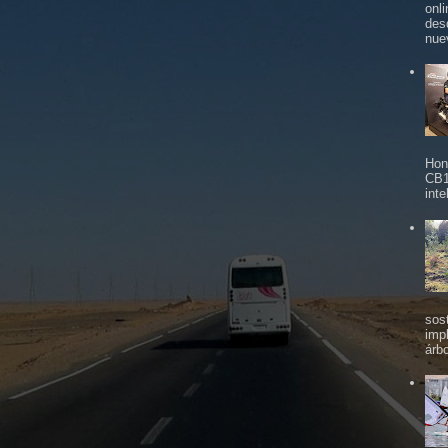
onl
des
nue
Hon
CB1
inte
sos
imp
árbo