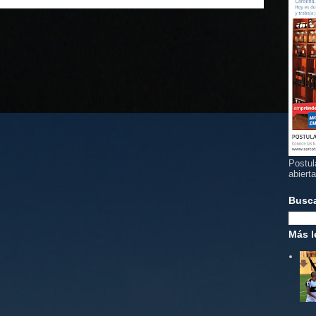
Postul
abiert
Busc
Más l