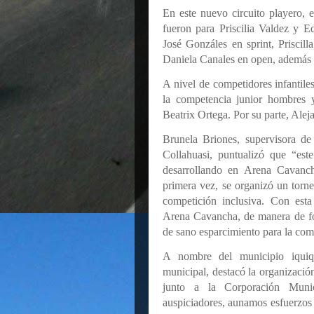
En este nuevo circuito playero, 
fueron para Priscilia Valdez y 
José Gonzáles en sprint, Prisci
Daniela Canales en open, además
A nivel de competidores infantile
la competencia junior hombres 
Beatrix Ortega. Por su parte, Alej
Brunela Briones, supervisora 
Collahuasi, puntualizó que “est
desarrollando en Arena Cavanch
primera vez, se organizó un torn
competición inclusiva. Con esta
Arena Cavancha, de manera de for
de sano esparcimiento para la co
A nombre del municipio iquiqu
municipal, destacó la organizació
junto a la Corporación Munic
auspiciadores, aunamos esfuerzos p