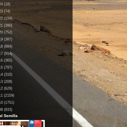
24
(18)
23
(74)
22
(199)
21
(390)
20
(752)
19
(387)
18
(884)
17
(914)
16
(365)
15
(787)
14
(310)
13
(208)
12
(629)
11
(2159)
10
(1751)
09
(933)
al Semilla