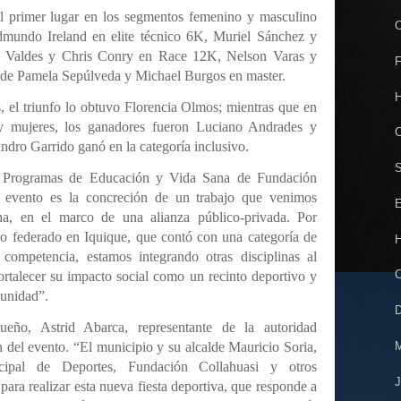
el primer lugar en los segmentos femenino y masculino
C
Edmundo Ireland en elite técnico 6K, Muriel Sánchez y
lla Valdes y Chris Conry en Race 12K, Nelson Varas y
F
 de Pamela Sepúlveda y Michael Burgos en master.
H
s, el triunfo lo obtuvo Florencia Olmos; mientras que en
y mujeres, los ganadores fueron Luciano Andrades y
C
andro Garrido ganó en la categoría inclusivo.
S
de Programas de Educación y Vida Sana de Fundación
e evento es la concreción de un trabajo que venimos
E
a, en el marco de una alianza público-privada. Por
eo federado en Iquique, que contó con una categoría de
H
 competencia, estamos integrando otras disciplinas al
C
talecer su impacto social como un recinto deportivo y
munidad”.
D
eño, Astrid Abarca, representante de la autoridad
M
n del evento. “El municipio y su alcalde Mauricio Soria,
ipal de Deportes, Fundación Collahuasi y otros
J
ara realizar esta nueva fiesta deportiva, que responde a