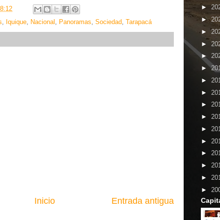
►
20
8:12
►
20
s
,
Iquique
,
Nacional
,
Panoramas
,
Sociedad
,
Tarapacá
►
20
►
20
►
20
►
20
►
20
►
20
►
20
►
20
►
20
►
20
►
20
►
20
►
20
►
20
Inicio
Entrada antigua
Capit