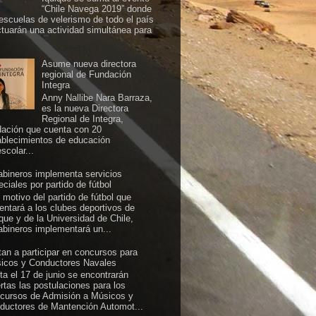
“Chile Navega 2019” donde
 escuelas de velerismo de todo el país
ctuarán una actividad simultánea para
Asume nueva directora
regional de Fundación
Integra
Anny Nallibe Nara Barraza,
es la nueva Directora
Regional de Integra,
dación que cuenta con 20
ablecimientos de educación
scolar...
abineros implementa servicios
ciales por partido de fútbol
 motivo del partido de fútbol que
rentará a los clubes deportivos de
ique y de la Universidad de Chile,
abineros implementará un...
itan a participar en concursos para
icos y Conductores Navales
ta el 17 de junio se encontrarán
ertas las postulaciones para los
cursos de Admisión a Músicos y
ductores de Mantención Automot...