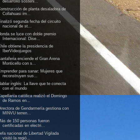
desarrollo sosteni...
onstrucción de planta desaladora de
Collahuasi im...
inalizó segunda fecha del circuito
nacional de st...
onda se luce con doble premio
Internacional: Dise...
hile obtiene la presidencia de
IberVideojuegos
antaferia enciende el Gran Arena
Monticello con s...
mprender para sanar: Mujeres que
reconstruyen sus...
ablar inglés: La llave que te conecta
con el mundo
apellanía católica realizó el Domingo
de Ramos en...
irectora de Gendarmería gestiona con
MINVU terren...
ás de 150 personas fueron
certificadas en electri...
efa nacional de Libertad Vigilada
visitó la regió...