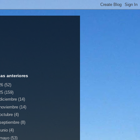
ias anteriores
26
(52)
25
(159)
diciembre
(14)
noviembre
(14)
octubre
(4)
septiembre
(8)
junio
(4)
mayo
(53)