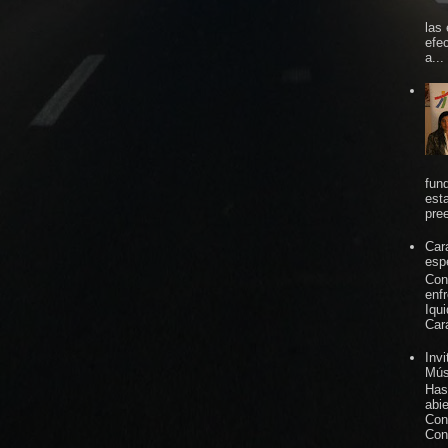
las
efe
a...
fun
est
pree
Car
espe
Con
enf
Iqu
Car
Inv
Mús
Has
abi
Con
Con