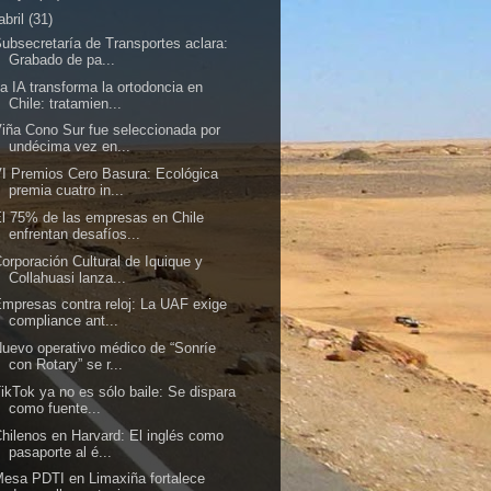
abril
(31)
ubsecretaría de Transportes aclara:
Grabado de pa...
a IA transforma la ortodoncia en
Chile: tratamien...
iña Cono Sur fue seleccionada por
undécima vez en...
I Premios Cero Basura: Ecológica
premia cuatro in...
l 75% de las empresas en Chile
enfrentan desafíos...
orporación Cultural de Iquique y
Collahuasi lanza...
mpresas contra reloj: La UAF exige
compliance ant...
uevo operativo médico de “Sonríe
con Rotary” se r...
ikTok ya no es sólo baile: Se dispara
como fuente...
hilenos en Harvard: El inglés como
pasaporte al é...
esa PDTI en Limaxiña fortalece