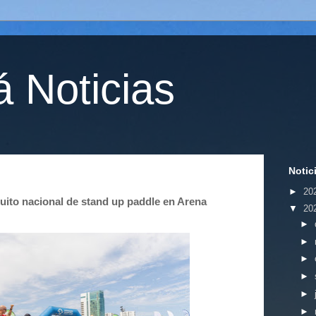
 Noticias
Notic
►
20
cuito nacional de stand up paddle en Arena
▼
20
►
►
►
►
►
►