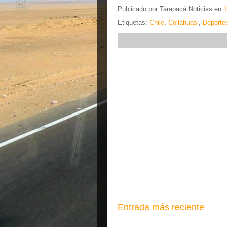
Publicado por
Tarapacá Noticias
en
1
Etiquetas:
Chile
,
Collahuasi
,
Deporte
Entrada más reciente