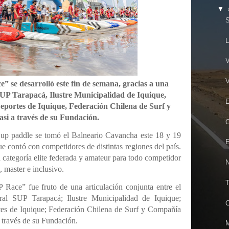
▼
S
L
V
V
” se desarrolló este fin de semana, gracias a una
SUP Tarapacá, Ilustre Municipalidad de Iquique,
E
portes de Iquique, Federación Chilena de Surf y
si a través de su Fundación.
C
 up paddle se tomó el Balneario Cavancha este 18 y 19
E
e contó con competidores de distintas regiones del país.
 categoría elite federada y amateur para todo competidor
N
n, master e inclusivo.
T
Race” fue fruto de una articulación conjunta entre el
ral SUP Tarapacá; Ilustre Municipalidad de Iquique;
C
es de Iquique; Federación Chilena de Surf y Compañía
 través de su Fundación.
M