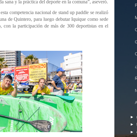
 sana y la práctica del deporte en la comuna”, aseveró.
P
 esta competencia nacional de stand up paddle se realizó
M
una de Quintero, para luego debutar Iquique como sede
o, con la participación de más de 300 deportistas en el
C
G
C
¿
R
A
►
►
►