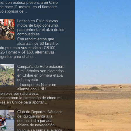
ine, con exitosa presencia en Chile
de hace 11 meses, es el flamante
vo sponsor de...
Lanzan en Chile nuevas
motos de bajo consumo
para enfrentar el alza de los
combustibles
Con rendimientos que
alcanzan los 60 km/litro,
da presenta sus modelos CB100,
25 Hornet y SP160, alternativas
ligentes para el aho...
Campaña de Reforestación:
5 mil árboles son plantados
en Chiloé en primera etapa
del proyecto
Transportes Nazar en
alianza con ÜÑÜ.
tenibles por naturaleza,
lementaron la plantación de cinco mil
les en Chiloé para aportar ...
Club de Deportes Náuticos
de Iquique invita a la
comunidad a jornada
abierta de navegación
Iquique se suma al evento