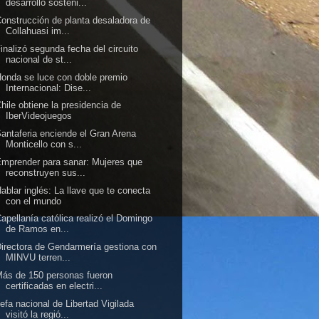
desarrollo sosteni...
onstrucción de planta desaladora de
Collahuasi im...
inalizó segunda fecha del circuito
nacional de st...
onda se luce con doble premio
Internacional: Dise...
hile obtiene la presidencia de
IberVideojuegos
antaferia enciende el Gran Arena
Monticello con s...
mprender para sanar: Mujeres que
reconstruyen sus...
ablar inglés: La llave que te conecta
con el mundo
apellanía católica realizó el Domingo
de Ramos en...
irectora de Gendarmería gestiona con
MINVU terren...
ás de 150 personas fueron
certificadas en electri...
efa nacional de Libertad Vigilada
visitó la regió...