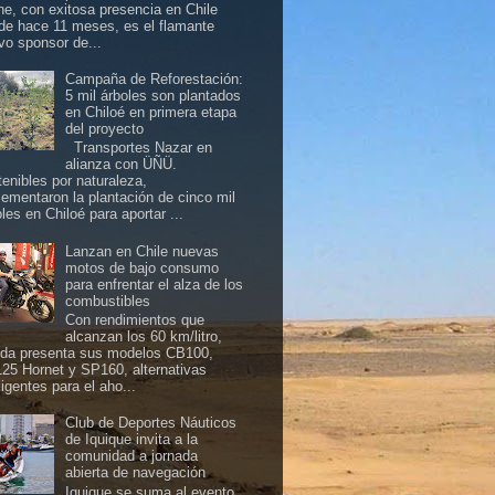
ine, con exitosa presencia en Chile
de hace 11 meses, es el flamante
vo sponsor de...
Campaña de Reforestación:
5 mil árboles son plantados
en Chiloé en primera etapa
del proyecto
Transportes Nazar en
alianza con ÜÑÜ.
tenibles por naturaleza,
lementaron la plantación de cinco mil
les en Chiloé para aportar ...
Lanzan en Chile nuevas
motos de bajo consumo
para enfrentar el alza de los
combustibles
Con rendimientos que
alcanzan los 60 km/litro,
da presenta sus modelos CB100,
25 Hornet y SP160, alternativas
ligentes para el aho...
Club de Deportes Náuticos
de Iquique invita a la
comunidad a jornada
abierta de navegación
Iquique se suma al evento