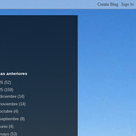
ias anteriores
26
(52)
25
(159)
diciembre
(14)
noviembre
(14)
octubre
(4)
septiembre
(8)
junio
(4)
mayo
(53)