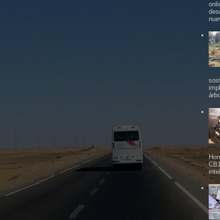
onl
des
nue
sos
imp
árbo
Hon
CB1
inte