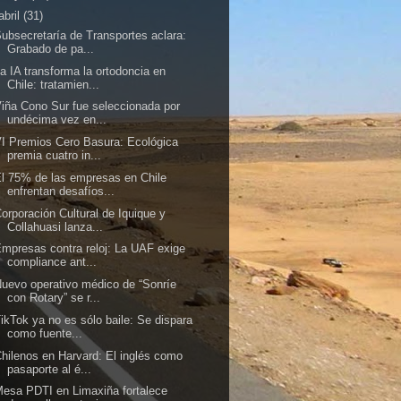
abril
(31)
ubsecretaría de Transportes aclara:
Grabado de pa...
a IA transforma la ortodoncia en
Chile: tratamien...
iña Cono Sur fue seleccionada por
undécima vez en...
I Premios Cero Basura: Ecológica
premia cuatro in...
l 75% de las empresas en Chile
enfrentan desafíos...
orporación Cultural de Iquique y
Collahuasi lanza...
mpresas contra reloj: La UAF exige
compliance ant...
uevo operativo médico de “Sonríe
con Rotary” se r...
ikTok ya no es sólo baile: Se dispara
como fuente...
hilenos en Harvard: El inglés como
pasaporte al é...
esa PDTI en Limaxiña fortalece