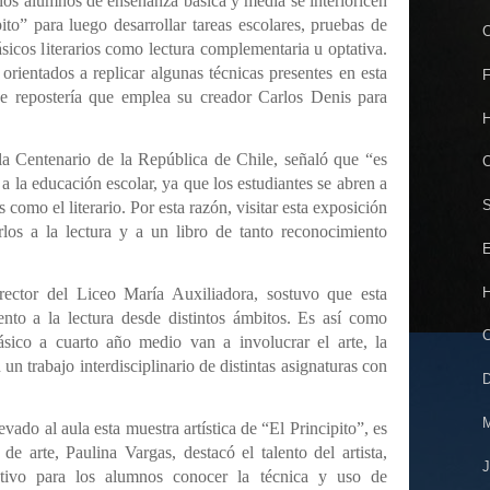
e los alumnos de enseñanza básica y media se interioricen
to” para luego desarrollar tareas escolares, pruebas de
C
sicos literarios como lectura complementaria u optativa.
orientados a replicar algunas técnicas presentes en esta
F
de repostería que emplea su creador Carlos Denis para
H
la Centenario de la República de Chile, señaló que “es
C
 a la educación escolar, ya que los estudiantes se abren a
S
como el literario. Por esta razón, visitar esta exposición
los a la lectura y a un libro de tanto reconocimiento
E
H
ector del Liceo María Auxiliadora, sostuvo que esta
nto a la lectura desde distintos ámbitos. Es así como
C
ásico a cuarto año medio van a involucrar el arte, la
n un trabajo interdisciplinario de distintas asignaturas con
D
M
vado al aula esta muestra artística de “El Principito”, es
e arte, Paulina Vargas, destacó el talento del artista,
J
tivo para los alumnos conocer la técnica y uso de