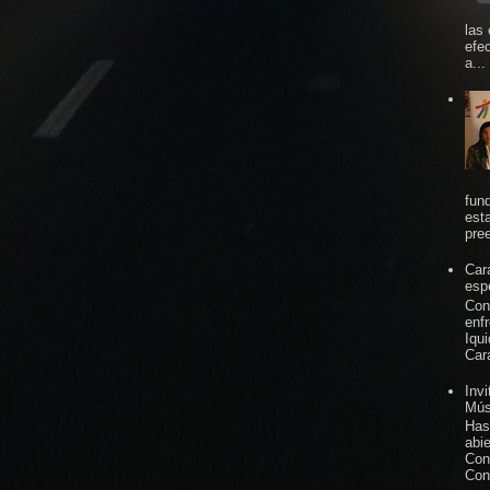
las
efe
a...
fun
est
pree
Car
espe
Con
enf
Iqu
Car
Inv
Mús
Has
abi
Con
Con