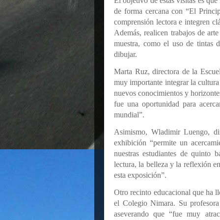
El objetivo de estas visitas es qu
de forma cercana con “El Principi
comprensión lectora e integren clá
Además, realicen trabajos de arte 
muestra, como el uso de tintas 
dibujar.
Marta Ruz, directora de la Escue
muy importante integrar la cultura
nuevos conocimientos y horizontes 
fue una oportunidad para acercar
mundial”.
Asimismo, Wladimir Luengo, dir
exhibición “permite un acercamie
nuestras estudiantes de quinto b
lectura, la belleza y la reflexión e
esta exposición”.
Otro recinto educacional que ha lle
el Colegio Nimara. Su profesora d
aseverando que “fue muy atrac