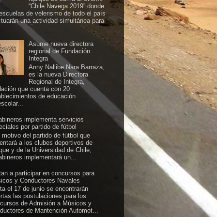
“Chile Navega 2019” donde
 escuelas de velerismo de todo el país
ctuarán una actividad simultánea para
Asume nueva directora
regional de Fundación
Integra
Anny Nallibe Nara Barraza,
es la nueva Directora
Regional de Integra,
dación que cuenta con 20
ablecimientos de educación
scolar...
abineros implementa servicios
ciales por partido de fútbol
 motivo del partido de fútbol que
rentará a los clubes deportivos de
ique y de la Universidad de Chile,
abineros implementará un...
itan a participar en concursos para
icos y Conductores Navales
ta el 17 de junio se encontrarán
ertas las postulaciones para los
cursos de Admisión a Músicos y
ductores de Mantención Automot...