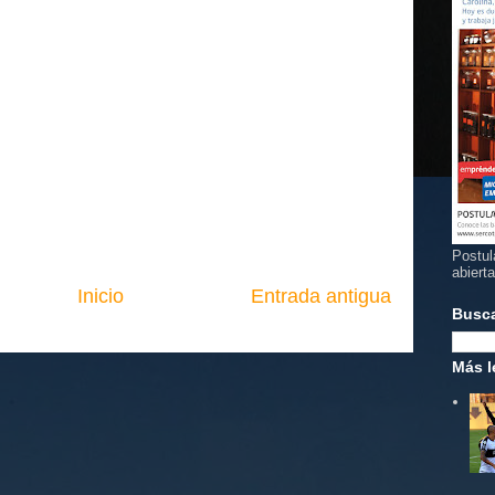
Postul
abiert
Inicio
Entrada antigua
Busc
Más l