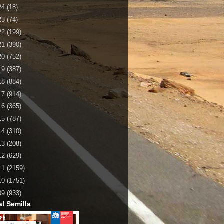
24
(18)
23
(74)
22
(199)
21
(390)
20
(752)
19
(387)
18
(884)
17
(914)
16
(365)
15
(787)
14
(310)
13
(208)
12
(629)
11
(2159)
10
(1751)
09
(933)
al Semilla