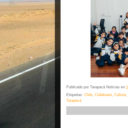
Publicado por
Tarapacá Noticias
en
1
Etiquetas:
Chile
,
Collahuasi
,
Cultura
Tarapacá