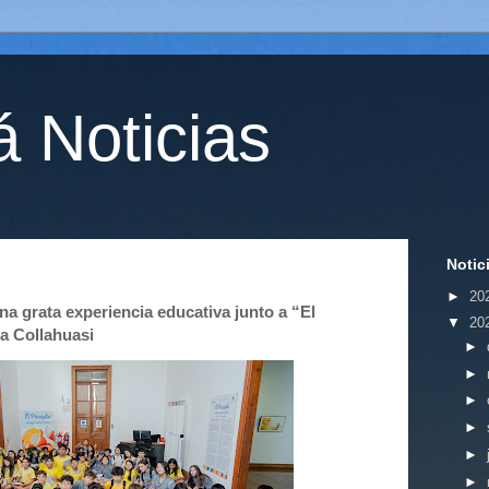
 Noticias
Notic
►
20
na grata experiencia educativa junto a “El
▼
20
sa Collahuasi
►
►
►
►
►
►