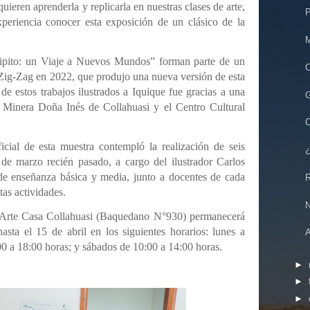
uieren aprenderla y replicarla en nuestras clases de arte,
P
periencia conocer esta exposición de un clásico de la
M
ncipito: un Viaje a Nuevos Mundos” forman parte de un
C
l Zig-Zag en 2022, que produjo una nueva versión de esta
de estos trabajos ilustrados a Iquique fue gracias a una
G
 Minera Doña Inés de Collahuasi y el Centro Cultural
C
icial de esta muestra contempló la realización de seis
¿
7 de marzo recién pasado, a cargo del ilustrador Carlos
 de enseñanza básica y media, junto a docentes de cada
R
tas actividades.
de Arte Casa Collahuasi (Baquedano N°930) permanecerá
hasta el 15 de abril en los siguientes horarios: lunes a
A
00 a 18:00 horas; y sábados de 10:00 a 14:00 horas.
►
►
►