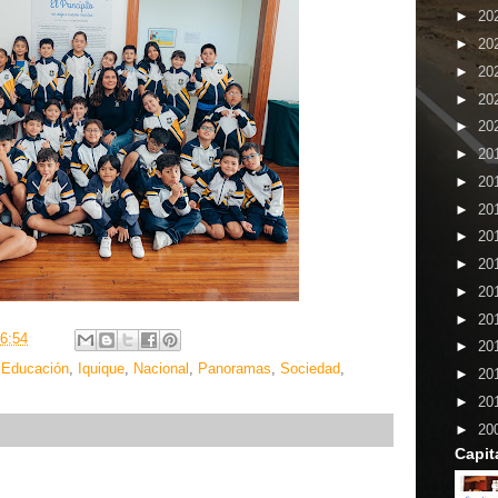
►
20
►
20
►
20
►
20
►
20
►
20
►
20
►
20
►
20
►
20
►
20
►
20
6:54
►
20
,
Educación
,
Iquique
,
Nacional
,
Panoramas
,
Sociedad
,
►
20
►
20
►
20
Capit