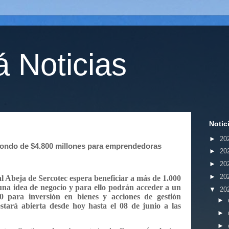
 Noticias
Notic
►
20
fondo de $4.800 millones para emprendedoras
►
20
►
20
►
20
al Abeja de Sercotec espera beneficiar a más de 1.000
na idea de negocio y para ello podrán acceder a un
▼
20
0 para inversión en bienes y acciones de gestión
►
stará abierta desde hoy hasta el 08 de junio a las
►
►