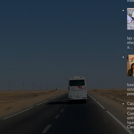
inte
las
efe
a...
fun
est
pree
Car
espe
Con
enf
Iqu
Car