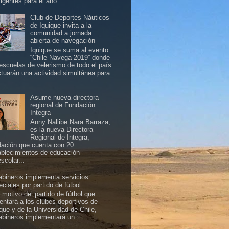
ligentes para el aho...
Club de Deportes Náuticos
de Iquique invita a la
comunidad a jornada
abierta de navegación
Iquique se suma al evento
“Chile Navega 2019” donde
 escuelas de velerismo de todo el país
ctuarán una actividad simultánea para
Asume nueva directora
regional de Fundación
Integra
Anny Nallibe Nara Barraza,
es la nueva Directora
Regional de Integra,
dación que cuenta con 20
ablecimientos de educación
scolar...
abineros implementa servicios
ciales por partido de fútbol
 motivo del partido de fútbol que
rentará a los clubes deportivos de
ique y de la Universidad de Chile,
abineros implementará un...