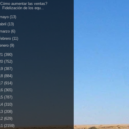
¿Cómo aumentar las ventas?
Fidelización de los equ...
mayo
(13)
abril
(13)
marzo
(6)
febrero
(11)
enero
(9)
21
(390)
20
(752)
19
(387)
18
(884)
17
(914)
16
(365)
15
(787)
14
(310)
13
(208)
12
(629)
11
(2159)