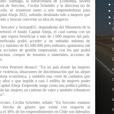
tec Santiago, la subsecretaria de Economía, Javiera
►
ral de Sercotec, Cecilia Schröder y la directora (s) de
n, se reunieron junto a seis emprendedoras para
►
pital Abeja 2022, subsidio destinado solo a mujeres que
►
to y buscan concretar su idea de negocio.
▼
re Sercotec y SernamEG, dependiente del Ministerio de la
S
eforzó el fondo Capital Abeja, el cual cuenta con un
 que espera beneficiar a más de 1.000 mujeres del país.
E
eneficiada podrá acceder a un subsidio mínimo de
s) y máximo de $3.500.000 (tres millones, quinientos mil
D
 y acciones de gestión empresarial, con los que podrá
ructura, compra de insumos o materiales, acciones de
s.
D
viera Petersen destacó: “En un país donde las mujeres
M
 violencia, situaciones de discriminación que las alejan
teria económica, y también una crisis de cuidados que
C
e años y que impide a casi 1 millón de mujeres poder
l Capital Abeja Emprende surge como una política pública
R
n de las mujeres en cadenas de valor y también robustecer
o”.
M
ercotec, Cecilia Schröder, señaló: “En Sercotec estamos
a brecha de género que existe con respecto al
R
a el 38% de los emprendimientos en Chile son liderados