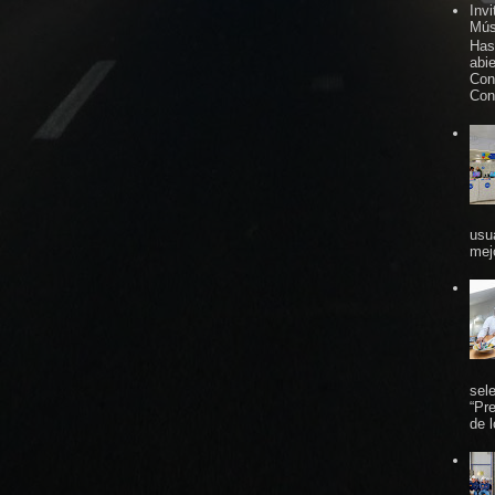
Inv
Mús
Has
abi
Con
Con
usu
mej
sel
“Pr
de 