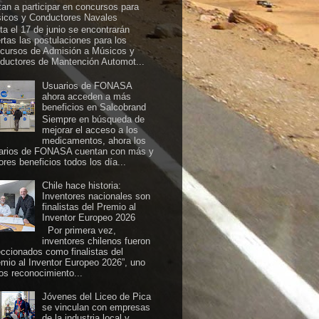
itan a participar en concursos para
icos y Conductores Navales
ta el 17 de junio se encontrarán
ertas las postulaciones para los
cursos de Admisión a Músicos y
ductores de Mantención Automot...
Usuarios de FONASA
ahora acceden a más
beneficios en Salcobrand
Siempre en búsqueda de
mejorar el acceso a los
medicamentos, ahora los
arios de FONASA cuentan con más y
ores beneficios todos los día...
Chile hace historia:
Inventores nacionales son
finalistas del Premio al
Inventor Europeo 2026
Por primera vez,
inventores chilenos fueron
eccionados como finalistas del
emio al Inventor Europeo 2026”, uno
los reconocimiento...
Jóvenes del Liceo de Pica
se vinculan con empresas
de la industria local y