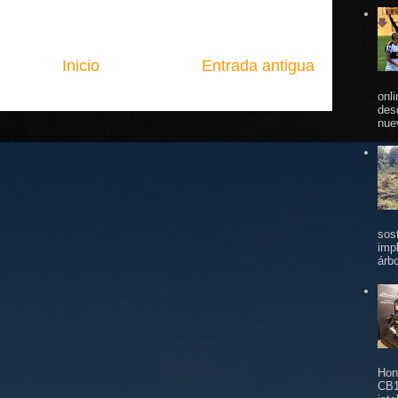
Inicio
Entrada antigua
onl
des
nue
sos
imp
árbo
Hon
CB1