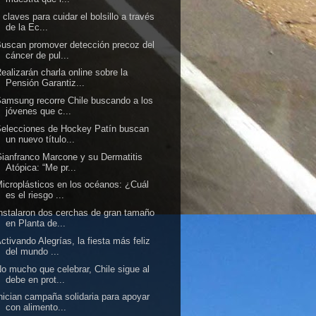
 claves para cuidar el bolsillo a través
de la Ec...
uscan promover detección precoz del
cáncer de pul...
ealizarán charla online sobre la
Pensión Garantiz...
amsung recorre Chile buscando a los
jóvenes que c...
elecciones de Hockey Patín buscan
un nuevo título...
ianfranco Marcone y su Dermatitis
Atópica: “Me pr...
icroplásticos en los océanos: ¿Cuál
es el riesgo ...
nstalaron dos cerchas de gran tamaño
en Planta de...
ctivando Alegrías, la fiesta más feliz
del mundo ...
o mucho que celebrar, Chile sigue al
debe en prot...
nician campaña solidaria para apoyar
con alimento...