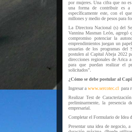
por mujeres. Una cifra que no e
una forma de contribuir es a 
específicamente este, con el qu
millones y medio de pesos para for
La Directora Nacional (s) del S
Vannina Masman León, agregó que
compromiso potenciar la auto
emprendimientos juegan un papel
usuarias de los programas del
postulen al Capital Abeja 2022 p
direcciones regionales de Arica 
para que puedan realizar el p
solicitados”.
¿Cómo se debe postular al Capi
Ingresar a
www.sercotec.cl
para 
Realizar Test de Caracterizació
preliminarmente, la presencia 
empresarial.
Completar el Formulario de Idea d
Presentar una idea de negocio, a
duración máxima. (Puede utiliza