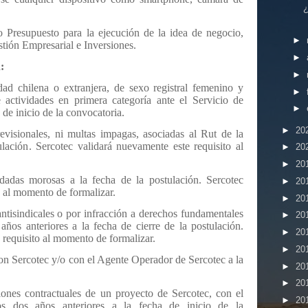
 Presupuesto para la ejecución de la idea de negocio,
►
tión Empresarial e Inversiones.
►
:
►
dad chilena o extranjera, de sexo registral femenino y
►
 actividades en primera categoría ante el Servicio de
►
 de inicio de la convocatoria.
►
20
evisionales, ni multas impagas, asociadas al Rut de la
ulación. Sercotec validará nuevamente este requisito al
►
20
►
20
idadas morosas a la fecha de la postulación. Sercotec
►
20
o al momento de formalizar.
►
20
ntisindicales o por infracción a derechos fundamentales
►
20
 años anteriores a la fecha de cierre de la postulación.
►
20
 requisito al momento de formalizar.
►
20
on Sercotec y/o con el Agente Operador de Sercotec a la
►
20
►
20
ones contractuales de un proyecto de Sercotec, con el
►
20
s dos años anteriores a la fecha de inicio de la