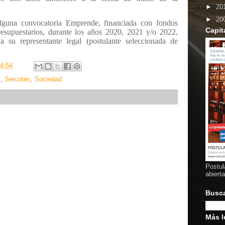
►
20
►
20
alguna convocatoria Emprende, financiada con fondos
Capit
resupuestarios, durante los años 2020, 2021 y/o 2022,
a su representante legal (postulante seleccionada de
4:54
l
,
Sercotec
,
Sociedad
Postul
abiert
Busc
Más l