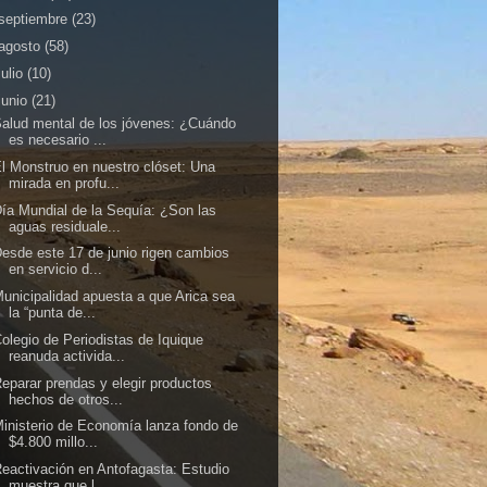
septiembre
(23)
agosto
(58)
julio
(10)
junio
(21)
alud mental de los jóvenes: ¿Cuándo
es necesario ...
l Monstruo en nuestro clóset: Una
mirada en profu...
ía Mundial de la Sequía: ¿Son las
aguas residuale...
esde este 17 de junio rigen cambios
en servicio d...
unicipalidad apuesta a que Arica sea
la “punta de...
olegio de Periodistas de Iquique
reanuda activida...
eparar prendas y elegir productos
hechos de otros...
inisterio de Economía lanza fondo de
$4.800 millo...
eactivación en Antofagasta: Estudio
muestra que l...