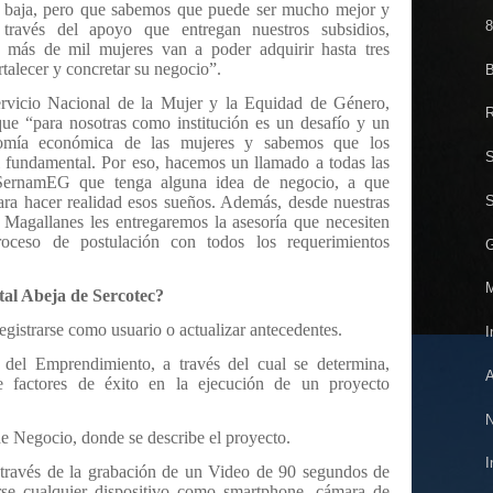
s baja, pero que sabemos que puede ser mucho mejor y
8
través del apoyo que entregan nuestros subsidios,
e más de mil mujeres van a poder adquirir hasta tres
talecer y concretar su negocio”.
B
ervicio Nacional de la Mujer y la Equidad de Género,
R
 “para nosotras como institución es un desafío y un
nomía económica de las mujeres y sabemos que los
S
 fundamental. Por eso, hacemos un llamado a todas las
 SernamEG que tenga alguna idea de negocio, a que
S
ara hacer realidad esos sueños. Además, desde nuestras
a Magallanes les entregaremos la asesoría que necesiten
roceso de postulación con todos los requerimientos
G
M
tal Abeja de Sercotec?
registrarse como usuario o actualizar antecedentes.
I
n del Emprendimiento, a través del cual se determina,
A
de factores de éxito en la ejecución de un proyecto
N
e Negocio, donde se describe el proyecto.
I
 través de la grabación de un Video de 90 segundos de
rse cualquier dispositivo como smartphone, cámara de