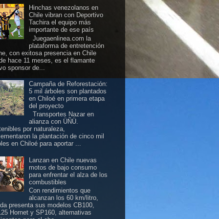
Hinchas venezolanos en
Chile vibran con Deportivo
Tachira el equipo más
importante de ese país
Juegaenlinea.com la
plataforma de entretención
ine, con exitosa presencia en Chile
de hace 11 meses, es el flamante
vo sponsor de...
Campaña de Reforestación:
5 mil árboles son plantados
en Chiloé en primera etapa
del proyecto
Transportes Nazar en
alianza con ÜÑÜ.
tenibles por naturaleza,
lementaron la plantación de cinco mil
les en Chiloé para aportar ...
Lanzan en Chile nuevas
motos de bajo consumo
para enfrentar el alza de los
combustibles
Con rendimientos que
alcanzan los 60 km/litro,
da presenta sus modelos CB100,
25 Hornet y SP160, alternativas