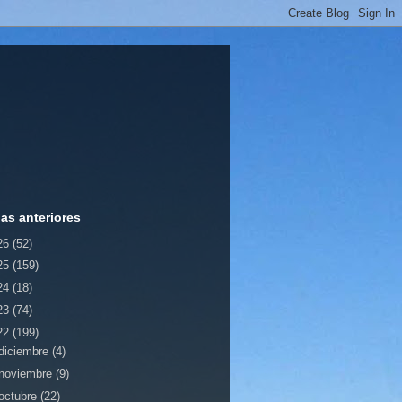
ias anteriores
26
(52)
25
(159)
24
(18)
23
(74)
22
(199)
diciembre
(4)
noviembre
(9)
octubre
(22)