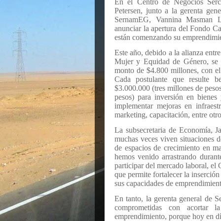
En el Centro de Negocios Serco
Petersen, junto a la gerenta gene
SernamEG, Vannina Masman Leó
anunciar la apertura del Fondo Ca
están comenzando su emprendimien
Este año, debido a la alianza ent
Mujer y Equidad de Género, se r
monto de $4.800 millones, con el
Cada postulante que resulte b
$3.000.000 (tres millones de peso
pesos) para inversión en bienes
implementar mejoras en infraest
marketing, capacitación, entre otro
La subsecretaria de Economía, Ja
muchas veces viven situaciones de
de espacios de crecimiento en ma
hemos venido arrastrando durant
participar del mercado laboral, e
que permite fortalecer la inserció
sus capacidades de emprendimient
En tanto, la gerenta general de S
comprometidas con acortar l
emprendimiento, porque hoy en dí