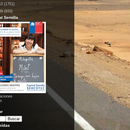
10
(1751)
09
(933)
al Semilla
aciones
as
ar
eídas