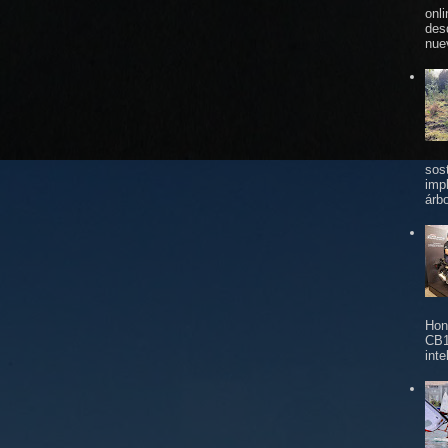
onl
des
nue
sos
imp
árbo
Hon
CB1
inte