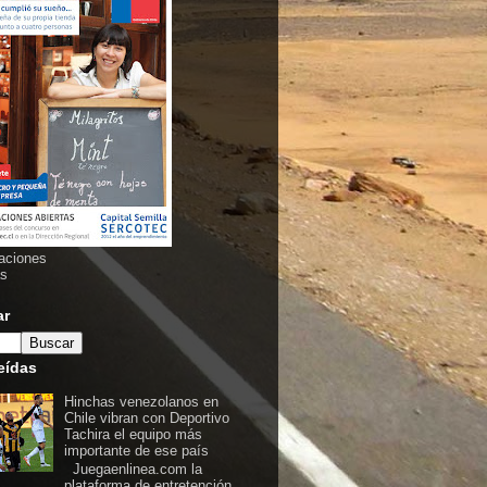
aciones
as
ar
eídas
Hinchas venezolanos en
Chile vibran con Deportivo
Tachira el equipo más
importante de ese país
Juegaenlinea.com la
plataforma de entretención