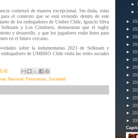
►
ancia comenzó de manera excepcional. Sin duda, estas
►
 para el contexto que se está viviendo dentro de este
anto de los embajadores de Umbro Chile, Ignacio Silva
►
20
Selknam y Los Cóndores, demuestran que el rugby
►
20
iento y desarrollo, y que los jugadores están listos para
►
20
nten en el futuro cercano.
►
20
novedades sobre la indumentarias 2023 de Selknam y
►
20
 embajadores de UMBRO Chile visita las redes sociales
►
20
►
20
5:42
►
20
onal
,
Nacional
,
Panoramas
,
Sociedad
►
20
►
20
►
20
►
20
►
20
►
20
Capit