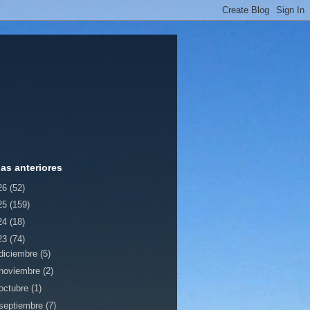
ias anteriores
26
(52)
25
(159)
24
(18)
23
(74)
diciembre
(5)
noviembre
(2)
octubre
(1)
septiembre
(7)