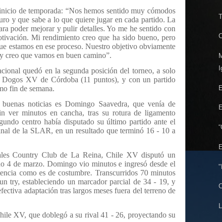
e inicio de temporada: “Nos hemos sentido muy cómodos
T
ro y que sabe a lo que quiere jugar en cada partido. La
ra poder mejorar y pulir detalles. Yo me he sentido con
C
tivación. Mi rendimiento creo que ha sido bueno, pero
que estamos en ese proceso. Nuestro objetivo obviamente
do y creo que vamos en buen camino”.
M
I
acional quedó en la segunda posición del torneo, a solo
er, Dogos XV de Córdoba (11 puntos), y con un partido
E
imo fin de semana.
 buenas noticias es Domingo Saavedra, que venía de
E
 ver minutos en cancha, tras su rotura de ligamento
gundo centro había disputado su último partido ante el
“
final de la SLAR, en un resultado que terminó 16 - 10 a
E
ales Country Club de La Reina, Chile XV disputó un
 4 de marzo. Domingo vio minutos e ingresó desde el
"
tencia como es de costumbre. Transcurridos 70 minutos
un try, estableciendo un marcador parcial de 34 - 19, y
C
fectiva adaptación tras largos meses fuera del terreno de
L
hile XV, que doblegó a su rival 41 - 26, proyectando su