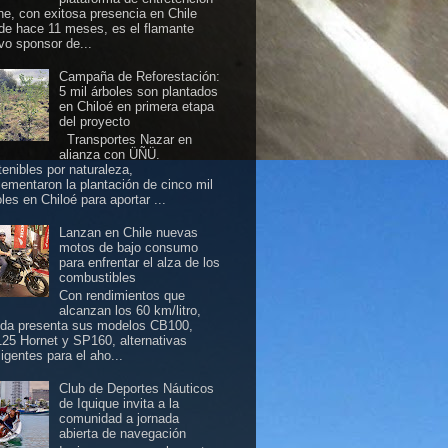
ine, con exitosa presencia en Chile
de hace 11 meses, es el flamante
vo sponsor de...
Campaña de Reforestación:
5 mil árboles son plantados
en Chiloé en primera etapa
del proyecto
Transportes Nazar en
alianza con ÜÑÜ.
tenibles por naturaleza,
lementaron la plantación de cinco mil
les en Chiloé para aportar ...
Lanzan en Chile nuevas
motos de bajo consumo
para enfrentar el alza de los
combustibles
Con rendimientos que
alcanzan los 60 km/litro,
da presenta sus modelos CB100,
25 Hornet y SP160, alternativas
ligentes para el aho...
Club de Deportes Náuticos
de Iquique invita a la
comunidad a jornada
abierta de navegación