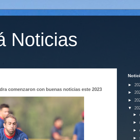
 Noticias
Notic
►
20
dra comenzaron con buenas noticias este 2023
►
20
►
20
▼
20
►
►
►
►