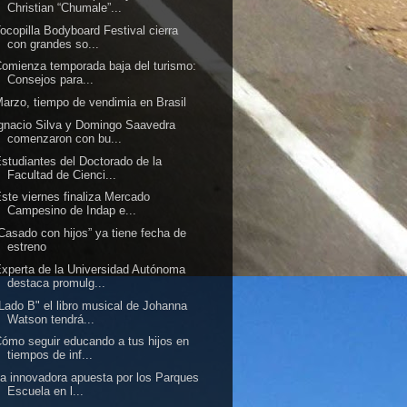
Christian “Chumale”...
ocopilla Bodyboard Festival cierra
con grandes so...
omienza temporada baja del turismo:
Consejos para...
arzo, tiempo de vendimia en Brasil
gnacio Silva y Domingo Saavedra
comenzaron con bu...
studiantes del Doctorado de la
Facultad de Cienci...
ste viernes finaliza Mercado
Campesino de Indap e...
Casado con hijos” ya tiene fecha de
estreno
xperta de la Universidad Autónoma
destaca promulg...
Lado B" el libro musical de Johanna
Watson tendrá...
ómo seguir educando a tus hijos en
tiempos de inf...
a innovadora apuesta por los Parques
Escuela en l...