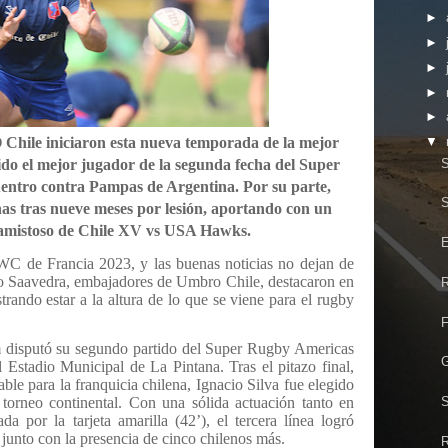
►
►
►
►
►
ile iniciaron esta nueva temporada de la mejor
▼
S
gido el mejor jugador de la segunda fecha del Super
entro contra Pampas de Argentina. Por su parte,
S
as tras nueve meses por lesión, aportando con un
l amistoso de Chile XV vs USA Hawks.
E
WC de Francia 2023, y las buenas noticias no dejan de
o Saavedra, embajadores de Umbro Chile, destacaron en
R
rando estar a la altura de lo que se viene para el rugby
F
m disputó su segundo partido del Super Rugby Americas
G
Estadio Municipal de La Pintana. Tras el pitazo final,
le para la franquicia chilena, Ignacio Silva fue elegido
 torneo continental. Con una sólida actuación tanto en
S
 por la tarjeta amarilla (42’), el tercera línea logró
, junto con la presencia de cinco chilenos más.
R