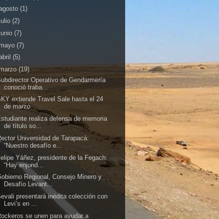
agosto
(1)
julio
(2)
junio
(7)
mayo
(7)
abril
(5)
marzo
(19)
ubdirector Operativo de Gendarmería
conoció traba...
KY extiende Travel Sale hasta el 24
de marzo
studiante realiza defensa de memoria
de título so...
ector Universidad de Tarapacá:
“Nuestro desafío e...
elipe Yáñez, presidente de la Fegach:
“Hay enjund...
obierno Regional, Consejo Minero y
Desafío Levant...
evali presentará inédita colección con
Levi’s en ...
ockeros se unen para ayudar a