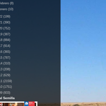
febrero
(8)
enero
(10)
22
(199)
21
(390)
20
(752)
19
(387)
18
(884)
17
(914)
16
(365)
15
(787)
14
(310)
13
(208)
12
(629)
11
(2159)
10
(1751)
09
(933)
al Semilla