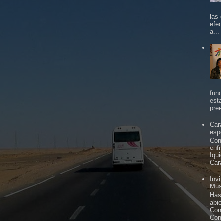
las
efe
a...
fun
est
pree
Car
espe
Con
enf
Iqu
Car
Inv
Mús
Has
abi
Con
Con