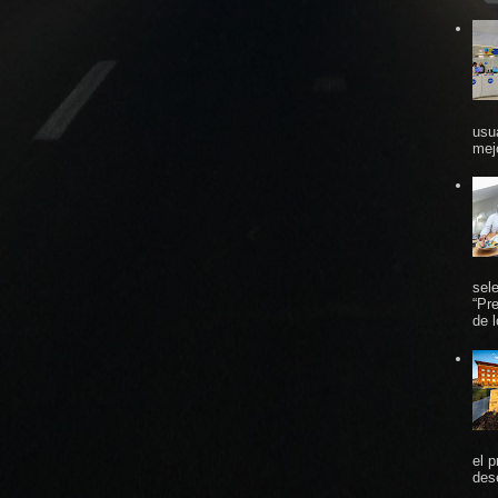
usu
mej
sel
“Pr
de 
el 
des