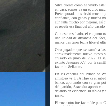
Silva cuenta cómo ha vivido est
en casa, somos ya un equipo madu
Pretemporada nos sirvió mucho pa
confianza, con ganas y mucha mo
aún falta mucho por mejorar, así 
es repetir esa final del año pasa
Con este resultado, el conjunto n
una unidad de distancia del líd
menos tras tener fecha libre el últ
Otro jugador que se sumó a las
aproximadamente nueve meses sin
cruzado en junio del 2022. El se
extinto Jaguares XV, por la semi
favor de Selknam.
En las canchas del Prince of W
amistoso vs USA Hawks el sábado
banco, aportando con su gran po
del partido, Saavedra aportó con 
dejando en evidencia su rápida y e
juego.
El encuentro fue favorable para C