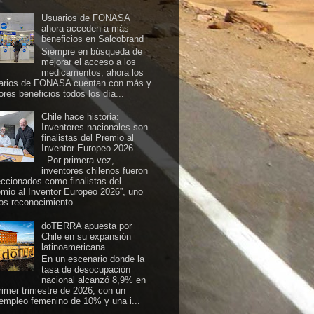
Usuarios de FONASA
ahora acceden a más
beneficios en Salcobrand
Siempre en búsqueda de
mejorar el acceso a los
medicamentos, ahora los
arios de FONASA cuentan con más y
ores beneficios todos los día...
Chile hace historia:
Inventores nacionales son
finalistas del Premio al
Inventor Europeo 2026
Por primera vez,
inventores chilenos fueron
eccionados como finalistas del
emio al Inventor Europeo 2026”, uno
los reconocimiento...
doTERRA apuesta por
Chile en su expansión
latinoamericana
En un escenario donde la
tasa de desocupación
nacional alcanzó 8,9% en
primer trimestre de 2026, con un
empleo femenino de 10% y una i...