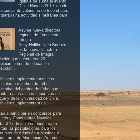
Iquique se suma al evento
“Chile Navega 2019” donde
 escuelas de velerismo de todo el país
ctuarán una actividad simultánea para
Asume nueva directora
regional de Fundación
Integra
Anny Nallibe Nara Barraza,
es la nueva Directora
Regional de Integra,
dación que cuenta con 20
ablecimientos de educación
scolar...
abineros implementa servicios
ciales por partido de fútbol
 motivo del partido de fútbol que
rentará a los clubes deportivos de
ique y de la Universidad de Chile,
abineros implementará un...
itan a participar en concursos para
icos y Conductores Navales
ta el 17 de junio se encontrarán
ertas las postulaciones para los
cursos de Admisión a Músicos y
ductores de Mantención Automot...