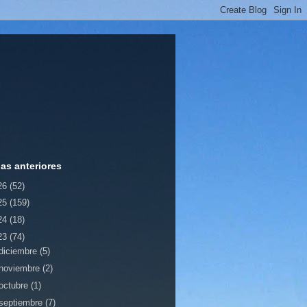
ias anteriores
26
(52)
25
(159)
24
(18)
23
(74)
diciembre
(5)
noviembre
(2)
octubre
(1)
septiembre
(7)