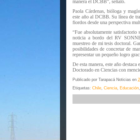
manera el DCBB”, señaló.
Paola Cárdenas, bióloga y magís
este año al DCBB. Su línea de tr
fiordos desde una perspectiva mul
“Fue absolutamente satisfactorio
noticia a bordo del RV SONNE 
muestreo de mi tesis doctoral. Ga
posibilidades de concretar de ma
representar un pequeño logro grac
De esta manera, este año destaca e
Doctorado en Ciencias con menció
Publicado por
Tarapacá Noticias
en
2
Etiquetas:
Chile
,
Ciencia
,
Educación