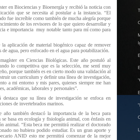
ter en Biociencias y Bioenergía y recibió la noticia con
T
cación que se necesita al postular a la instancia. “El
ado fue increíble como también de mucha alegría porque
C
ncimiento de los revisores de lo que quiero desarrollar y
ncia e importancia muy notable tanto para mí como para
M
I
de la aplicación de material biogénico capaz de remover
s de agua, pero enfocado en el agua para potabilización.
E
magíster en Ciencias Biológicas. Este año postuló al
do lo competitiva que es la selección, me sentí muy
E
eño, porque también es en cierto modo una validación al
ruir un curriculum y definir una línea de investigación,
“
nto a mi entorno y mis pares, quienes siempre me han
es, académicas, laborales y personales”.
E
rá destaca que su línea de investigación se enfoca en
ciones de invertebrados marinos.
"
 año también destacó la importancia de la beca para
C
n se basa en ecología y fisiología animal, con énfasis en
n animal. “Esta beca me permitirá realizar el doctorado
onado no hubiera podido estudiar. Es un gran aporte y
L
becario ANID esto me permitirá comenzar de la mejor