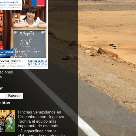
aciones
as
ar
eídas
Hinchas venezolanos en
Chile vibran con Deportivo
Tachira el equipo más
importante de ese país
Juegaenlinea.com la
plataforma de entretención