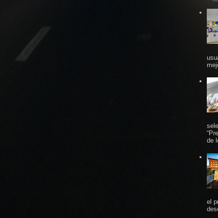
usu
mej
sel
“Pr
de 
el 
des