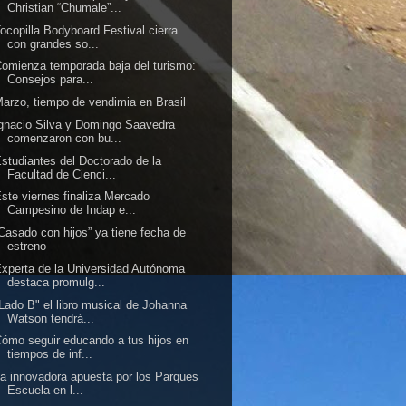
Christian “Chumale”...
ocopilla Bodyboard Festival cierra
con grandes so...
omienza temporada baja del turismo:
Consejos para...
arzo, tiempo de vendimia en Brasil
gnacio Silva y Domingo Saavedra
comenzaron con bu...
studiantes del Doctorado de la
Facultad de Cienci...
ste viernes finaliza Mercado
Campesino de Indap e...
Casado con hijos” ya tiene fecha de
estreno
xperta de la Universidad Autónoma
destaca promulg...
Lado B" el libro musical de Johanna
Watson tendrá...
ómo seguir educando a tus hijos en
tiempos de inf...
a innovadora apuesta por los Parques
Escuela en l...