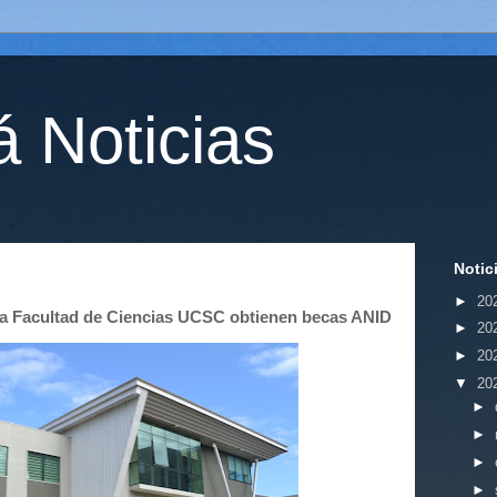
 Noticias
Notic
►
20
la Facultad de Ciencias UCSC obtienen becas ANID
►
20
►
20
▼
20
►
►
►
►