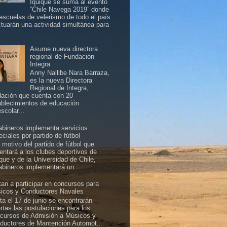
Iquique se suma al evento
“Chile Navega 2019” donde
 escuelas de velerismo de todo el país
ctuarán una actividad simultánea para
Asume nueva directora
regional de Fundación
Integra
Anny Nallibe Nara Barraza,
es la nueva Directora
Regional de Integra,
dación que cuenta con 20
ablecimientos de educación
scolar...
abineros implementa servicios
ciales por partido de fútbol
 motivo del partido de fútbol que
rentará a los clubes deportivos de
ique y de la Universidad de Chile,
abineros implementará un...
itan a participar en concursos para
icos y Conductores Navales
ta el 17 de junio se encontrarán
ertas las postulaciones para los
cursos de Admisión a Músicos y
ductores de Mantención Automot...