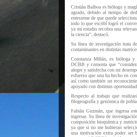
Cristián Balboa es biólogo y magís
agrado, debido al tiempo de dedi
enterarme de que quede seleccion
todo lo que escribí logró el conve
ya mi estudio recobra una releva
la ciencia”, destacó.
Su línea de investigación trata 
contaminantes en distintas matrice
Constanza Millán, es bióloga y 
DCBB y comenta que “consideran
alegre y satisfecha con mi desemp
esfuerzo que una ha hecho en const
así como también un reconocimie
apoyado con distintas oportunidad
Respecto al trabajo que realiza
filogeografía y genómica de pobla
Fabián Guzmán, que ingresa este
ingresar. Su línea de investigació
composición bioquímica y nutrició
ya que si no me hubieran selecci
una motivación extra poder ser 