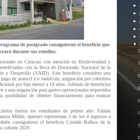
►
►
►
►
►
 programa de postgrado consiguieron el beneficio que
▼
S
oyará durante sus estudios.
octorado en Ciencias con mención en Biodiversidad y
S
eneficiados con la Beca de Doctorado Nacional de la
ón y Desarrollo (ANID). Este beneficio considera una
E
pago de arancel y/o matrícula, asignación por cobertura
dicional por hijo menor a 18 años. Además de beneficios
R
n a una asignación para gastos operacionales requeridos
la posibilidad de obtener financiamiento para realizar
F
ciarios fueron los estudiantes de primer año: Fabián
G
nza Millán, quienes representan 3 de los 4 ingresos a
bién consiguieron el beneficio Cristián Balboa de la
S
a cohorte 2020.
R