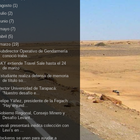
agosto
(1)
julio
(2)
junio
(7)
mayo
(7)
abril
(5)
marzo
(19)
ubdirector Operativo de Gendarmería
conoció traba...
KY extiende Travel Sale hasta el 24
de marzo
studiante realiza defensa de memoria
de título so...
ector Universidad de Tarapacá:
“Nuestro desafío e...
elipe Yáñez, presidente de la Fegach:
“Hay enjund...
obierno Regional, Consejo Minero y
Desafío Levant...
evali presentará inédita colección con
Levi’s en ...
ockeros se unen para ayudar a