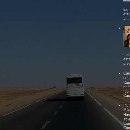
las
efe
a...
fun
est
pree
Car
espe
Con
enf
Iqu
Car
Inv
Mús
Has
abi
Con
Con