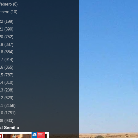
febrero
(8)
enero
(10)
22
(199)
21
(390)
20
(752)
19
(387)
18
(884)
17
(914)
16
(365)
15
(787)
14
(310)
13
(208)
12
(629)
11
(2159)
10
(1751)
09
(933)
al Semilla