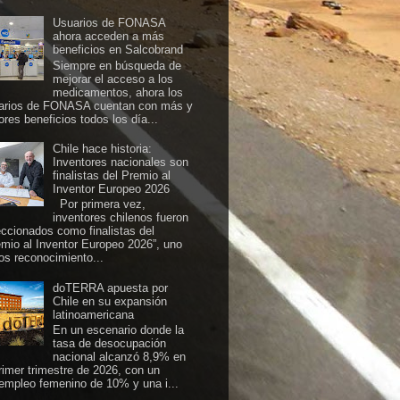
Usuarios de FONASA
ahora acceden a más
beneficios en Salcobrand
Siempre en búsqueda de
mejorar el acceso a los
medicamentos, ahora los
arios de FONASA cuentan con más y
ores beneficios todos los día...
Chile hace historia:
Inventores nacionales son
finalistas del Premio al
Inventor Europeo 2026
Por primera vez,
inventores chilenos fueron
eccionados como finalistas del
emio al Inventor Europeo 2026”, uno
los reconocimiento...
doTERRA apuesta por
Chile en su expansión
latinoamericana
En un escenario donde la
tasa de desocupación
nacional alcanzó 8,9% en
primer trimestre de 2026, con un
empleo femenino de 10% y una i...