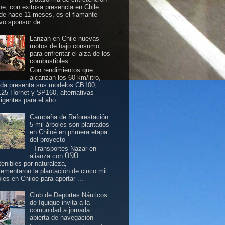
ine, con exitosa presencia en Chile
de hace 11 meses, es el flamante
vo sponsor de...
Lanzan en Chile nuevas
motos de bajo consumo
para enfrentar el alza de los
combustibles
Con rendimientos que
alcanzan los 60 km/litro,
da presenta sus modelos CB100,
25 Hornet y SP160, alternativas
ligentes para el aho...
Campaña de Reforestación:
5 mil árboles son plantados
en Chiloé en primera etapa
del proyecto
Transportes Nazar en
alianza con ÜÑÜ.
tenibles por naturaleza,
lementaron la plantación de cinco mil
les en Chiloé para aportar ...
Club de Deportes Náuticos
de Iquique invita a la
comunidad a jornada
abierta de navegación