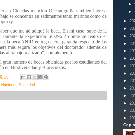
►
ter en Ciencias mención Oceanografía también ingresa
►
abajo se concentra en sedimentos tanto marinos como de
►
20
tiproxy.
►
20
 saber que me adjudiqué la beca. En mi caso, supe de la
►
20
durante la expedición SO296-2 donde se realizó el
nar la beca ANID entrega cierta garantía respecto de las
►
20
nera más segura los objetivos del doctorado, además de
►
20
ias al trabajo realizado”, complementó.
►
20
l gran número de becas obtenidas por los estudiantes del
►
20
n en Biodiversidad y Biorecursos.
►
20
0:25
►
20
,
Nacional
,
Sociedad
►
20
►
20
►
20
►
20
►
20
Capit