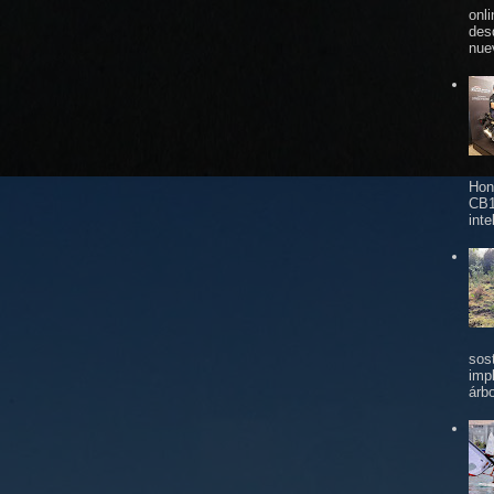
onl
des
nue
Hon
CB1
inte
sos
imp
árbo