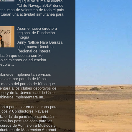
Iquique se suma al evento
“Chile Navega 2019” donde
 escuelas de velerismo de todo el país
ctuarán una actividad simultánea para
Asume nueva directora
regional de Fundación
Integra
Anny Nallibe Nara Barraza,
es la nueva Directora
Regional de Integra,
dación que cuenta con 20
ablecimientos de educación
scolar...
abineros implementa servicios
ciales por partido de fútbol
 motivo del partido de fútbol que
rentará a los clubes deportivos de
ique y de la Universidad de Chile,
abineros implementará un...
itan a participar en concursos para
icos y Conductores Navales
ta el 17 de junio se encontrarán
ertas las postulaciones para los
cursos de Admisión a Músicos y
ductores de Mantención Automot...