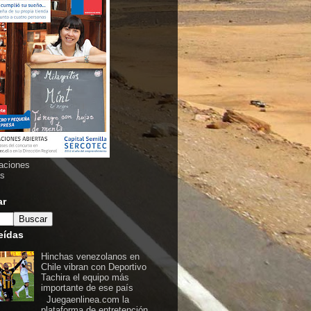
aciones
as
ar
eídas
Hinchas venezolanos en
Chile vibran con Deportivo
Tachira el equipo más
importante de ese país
Juegaenlinea.com la
plataforma de entretención