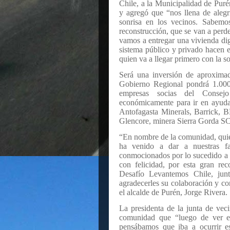
Chile, a la Municipalidad de Puré
y agregó que “nos llena de alegr
sonrisa en los vecinos. Sabem
reconstrucción, que se van a perd
vamos a entregar una vivienda dig
sistema público y privado hacen es
quien va a llegar primero con la s
Será una inversión de aproximad
Gobierno Regional pondrá 1.000
empresas socias del Conse
económicamente para ir en ayuda
Antofagasta Minerals, Barrick, 
Glencore, minera Sierra Gorda 
“En nombre de la comunidad, quie
ha venido a dar a nuestras f
conmocionados por lo sucedido a c
con felicidad, por esta gran re
Desafío Levantemos Chile, jun
agradecerles su colaboración y co
el alcalde de Purén, Jorge Rivera.
La presidenta de la junta de vec
comunidad que “luego de ver el 
pensábamos que iba a ocurrir e