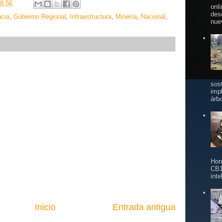
8:56
onl
des
cia
,
Gobierno Regional
,
Infraestructura
,
Minería
,
Nacional
,
nue
sos
imp
árbo
Hon
CB1
inte
Inicio
Entrada antigua