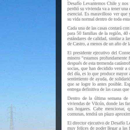
Desafío Levantemos Chile y nos 
perdió su vivienda va a tener una c
esencial. Es maravilloso ver que
su vida normal dentro de toda esta
Cada una de las casas contará co
para 50 familias de la región, 40 
estándares de calidad, similar a 
de Castro, a menos de un año de la
El presidente ejecutivo del Conse
minero “estamos profundamente fe
después de esta tremenda catástrof
socias, que han decidido venir a 
del día, es lo que produce mayor 
sentimiento de ayuda, de solidarid
que se logre lo antes posible. E
entrega definitiva de las casas qu
Dentro de la última semana de f
viviendas de Vilcún, donde las fa
sus hogares. Cabe mencionar, qu
comunas, tendrá un plazo aproxim
El director ejecutivo de Desafío 
muy felices de poder llegar a las 