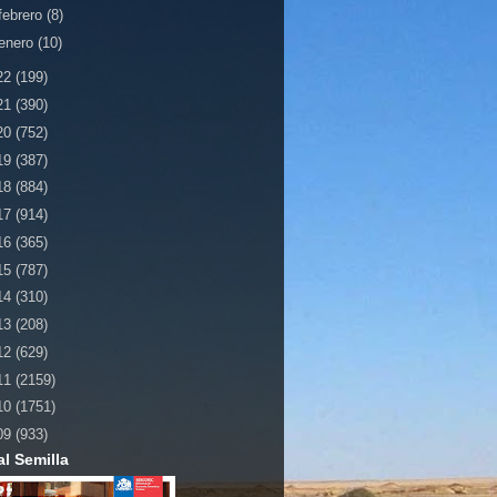
febrero
(8)
enero
(10)
22
(199)
21
(390)
20
(752)
19
(387)
18
(884)
17
(914)
16
(365)
15
(787)
14
(310)
13
(208)
12
(629)
11
(2159)
10
(1751)
09
(933)
al Semilla