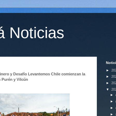
 Noticias
Notic
►
20
inero y Desafío Levantemos Chile comienzan la
►
20
 Purén y Vilcún
►
20
▼
20
►
►
►
►