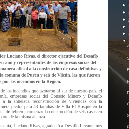
►
►
►
►
►
▼
S
or Luciano Rivas, el director ejecutivo del Desafío
S
rrano y representantes de las empresas socias del
manera oficial a la construcción de casa definitivas y
E
la comuna de Purén y seis de Vilcún, las que fueron
 por los incendios en la Región.
R
e los incendios que azotaron al sur de nuestro país, el
F
anía, empresas socias del Consejo Minero y Desafío
o a la anhelada reconstrucción de viviendas con la
G
rimera piedra para 43 familias de Villa El Bosque en la
a de febrero, comenzó la construcción de seis casas en
S
arte de la misma alianza.
ucanía, Luciano Rivas, agradeció a Desafío Levantemos
R