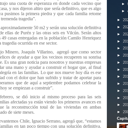
trajo una cuota de esperanza en donde cada vecino que
►
asa, y nos dijeron altiro que sería definitivo, que es algo
►
 ya pusimos la primera piedra y que cada familia retome
 tremenda tragedia”.
►
20
►
20
n aproximadamente 50 m2 y serán una solución definitiva
de ellas de Purén y las otras seis en Vilcún. Serán altos
►
20
las 49 casas entregadas en la población Camilo Henriquez
►
20
 tragedia ocurrida en ese sector.
►
20
jo Minero, Joaquín Villarino,
agregó que como sector
►
20
lices de ayudar a que los vecinos recuperen su sonrisa
e. Es una gran noticia para nosotros y nuestras empresas
►
20
dar una mano y ayudar a construir el hogar que, al final
►
20
alegría en las familias. Lo que nos mueve hoy día es ese
►
20
ad con el dolor que han sufrido y tratar de aportar para
speramos que de aquí a septiembre podamos celebrar la
►
20
e hoy se empiezan a construir”.
►
20
ebrero, se dió inicio al mismo proceso para las seis
►
20
milias afectadas ya están viendo los primeros avances en
►
20
e la reconstrucción total de las viviendas en ambas
ado de siete meses.
►
20
Capit
Levantemos Chile, Ignacio Serrano, agregó que, “estamos
familias en tan poco tiempo con una solución definitiva.