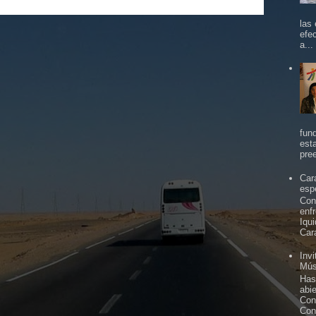
las
efe
a...
fun
est
pree
Car
espe
Con
enf
Iqu
Car
Inv
Mús
Has
abi
Con
Con