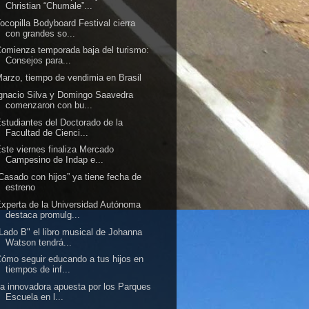
Christian “Chumale”...
ocopilla Bodyboard Festival cierra
con grandes so...
omienza temporada baja del turismo:
Consejos para...
arzo, tiempo de vendimia en Brasil
gnacio Silva y Domingo Saavedra
comenzaron con bu...
studiantes del Doctorado de la
Facultad de Cienci...
ste viernes finaliza Mercado
Campesino de Indap e...
Casado con hijos” ya tiene fecha de
estreno
xperta de la Universidad Autónoma
destaca promulg...
Lado B" el libro musical de Johanna
Watson tendrá...
ómo seguir educando a tus hijos en
tiempos de inf...
a innovadora apuesta por los Parques
Escuela en l...