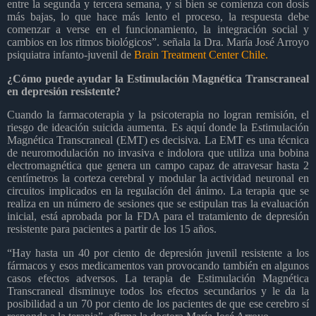
entre la segunda y tercera semana, y si bien se comienza con dosis
más bajas, lo que hace más lento el proceso, la respuesta debe
comenzar a verse en el funcionamiento, la integración social y
cambios en los ritmos biológicos”. señala la Dra. María José Arroyo
psiquiatra infanto-juvenil de
Brain Treatment Center Chile.
¿Cómo puede ayudar la Estimulación Magnética Transcraneal
en depresión resistente?
Cuando la farmacoterapia y la psicoterapia no logran remisión, el
riesgo de ideación suicida aumenta. Es aquí donde la Estimulación
Magnética Transcraneal (EMT) es decisiva. La EMT es una técnica
de neuromodulación no invasiva e indolora que utiliza una bobina
electromagnética que genera un campo capaz de atravesar hasta 2
centímetros la corteza cerebral y modular la actividad neuronal en
circuitos implicados en la regulación del ánimo. La terapia que se
realiza en un número de sesiones que se estipulan tras la evaluación
inicial, está aprobada por la FDA para el tratamiento de depresión
resistente para pacientes a partir de los 15 años.
“Hay hasta un 40 por ciento de depresión juvenil resistente a los
fármacos y esos medicamentos van provocando también en algunos
casos efectos adversos. La terapia de Estimulación Magnética
Transcraneal disminuye todos los efectos secundarios y le da la
posibilidad a un 70 por ciento de los pacientes de que ese cerebro sí