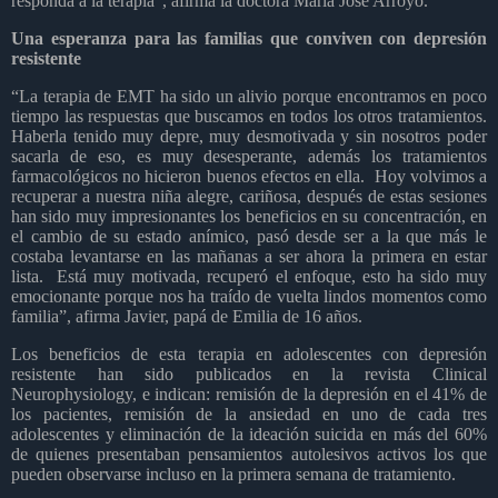
responda a la terapia”, afirma la doctora María José Arroyo.
Una esperanza para las familias que conviven con depresión
resistente
“La terapia de EMT ha sido un alivio porque encontramos en poco
tiempo las respuestas que buscamos en todos los otros tratamientos.
Haberla tenido muy depre, muy desmotivada y sin nosotros poder
sacarla de eso, es muy desesperante, además los tratamientos
farmacológicos no hicieron buenos efectos en ella.
Hoy volvimos a
recuperar a nuestra niña alegre, cariñosa, después de estas sesiones
han sido muy impresionantes los beneficios en su concentración, en
el cambio de su estado anímico, pasó desde ser a la que más le
costaba levantarse en las mañanas a ser ahora la primera en estar
lista.
Está muy motivada, recuperó el enfoque, esto ha sido muy
emocionante porque nos ha traído de vuelta lindos momentos como
familia”, afirma Javier, papá de Emilia de 16 años.
Los beneficios de esta terapia en adolescentes con depresión
resistente han sido publicados en la revista Clinical
Neurophysiology, e indican: remisión de la depresión en el 41% de
los pacientes, remisión de la ansiedad en uno de cada tres
adolescentes y eliminación de la ideación suicida en más del 60%
de quienes presentaban pensamientos autolesivos activos los que
pueden observarse incluso en la primera semana de tratamiento.