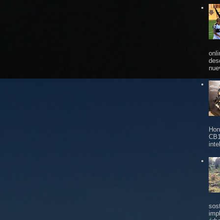
onl
des
nue
Hon
CB1
inte
sos
imp