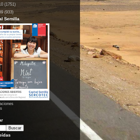
10
(1751)
09
(933)
al Semilla
aciones
as
ar
eídas