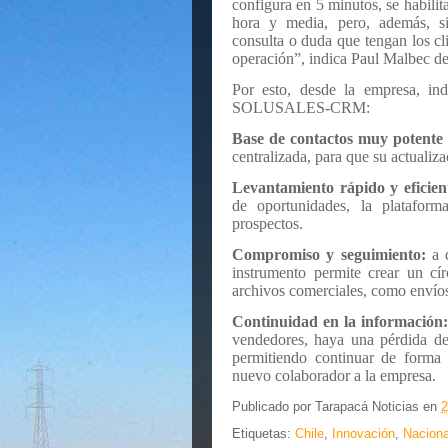
configura en 5 minutos, se habilit
hora y media, pero, además, si
consulta o duda que tengan los cl
operación”, indica Paul Malbec d
Por esto, desde la empresa, indi
SOLUSALES-CRM:
Base de contactos muy potente 
centralizada, para que su actualiza
Levantamiento rápido y eficien
de oportunidades, la platafor
prospectos.
Compromiso y seguimiento:
a d
instrumento permite crear un cír
archivos comerciales, como envíos
Continuidad en la información:
vendedores, haya una pérdida de 
permitiendo continuar de forma
nuevo colaborador a la empresa.
Publicado por
Tarapacá Noticias
en
2
Etiquetas:
Chile
,
Innovación
,
Naciona