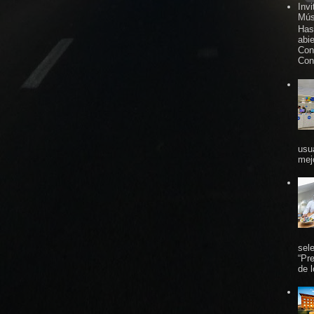
Inv
Mús
Has
abi
Con
Con
usu
mej
sel
“Pr
de 