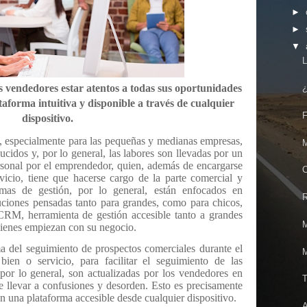
►
►
▼
L
 vendedores estar atentos a todas sus oportunidades
¿
taforma intuitiva y disponible a través de cualquier
F
dispositivo.
l, especialmente para las pequeñas y medianas empresas,
M
cidos y, por lo general, las labores son llevadas por un
sonal por el emprendedor, quien, además de encargarse
C
icio, tiene que hacerse cargo de la parte comercial y
emas de gestión, por lo general, están enfocados en
R
ciones pensadas tanto para grandes, como para chicos,
, herramienta de gestión accesible tanto a grandes
M
ienes empiezan con su negocio.
ma del seguimiento de prospectos comerciales durante el
M
ien o servicio, para facilitar el seguimiento de las
 por lo general, son actualizadas por los vendedores en
T
le llevar a confusiones y desorden. Esto es precisamente
on una plataforma accesible desde cualquier dispositivo.
A