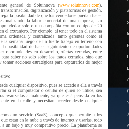
ente general de Soluinnova (
www.soluinnova.com
),
transformación, digitalización y plataformas de gestión,
A
trega la posibilidad de que los vendedores puedan hacer
sionalizando la labor comercial de una empresa, sin
S
emprendedor solo o una compañía con un equipo de 20
 en el extranjero. Por ejemplo, al tener todo en el sistema
I
orma ordenada y centralizada, tanto gerentes como el
de la semana luego de un fuerte trabajo en terreno con
P
er la posibilidad de hacer seguimiento de oportunidades
er oportunidades en desarrollo, ofertas cerradas, entre
 para saber no solo sobre los tratos cerrados, sino que
L
y tomar acciones estratégicas para capturarlos de mejor
D
sitivo
A
esde cualquier dispositivo, pues se accede a ella a través
tar si el computador o celular de quien lo utilice, sea
F
s avanzados actualmente, ya que está pensada en los
ente en la calle y necesitan acceder desde cualquier
Y
J
e como un servicio (SaaS), concepto que permite a los
 que están en la nube a través de internet y usarlas, todo
 a un bajo y muy competitivo precio. La plataforma se
A