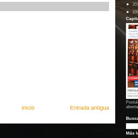
►
20
►
20
Capit
Postul
abiert
Inicio
Entrada antigua
Busc
Más l