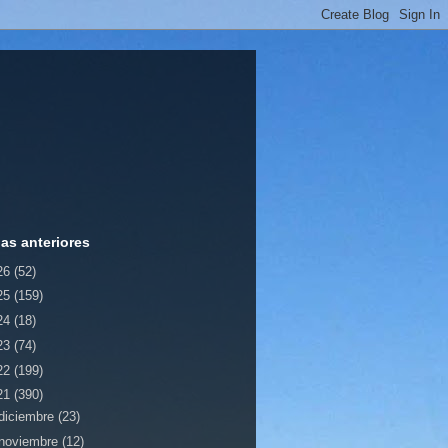
ias anteriores
26
(52)
25
(159)
24
(18)
23
(74)
22
(199)
21
(390)
diciembre
(23)
noviembre
(12)