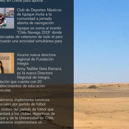
les en Chiloé para aportar ...
Club de Deportes Náuticos
de Iquique invita a la
comunidad a jornada
abierta de navegación
Iquique se suma al evento
“Chile Navega 2019” donde
 escuelas de velerismo de todo el país
ctuarán una actividad simultánea para
Asume nueva directora
regional de Fundación
Integra
Anny Nallibe Nara Barraza,
es la nueva Directora
Regional de Integra,
dación que cuenta con 20
ablecimientos de educación
scolar...
abineros implementa servicios
ciales por partido de fútbol
 motivo del partido de fútbol que
rentará a los clubes deportivos de
ique y de la Universidad de Chile,
abineros implementará un...