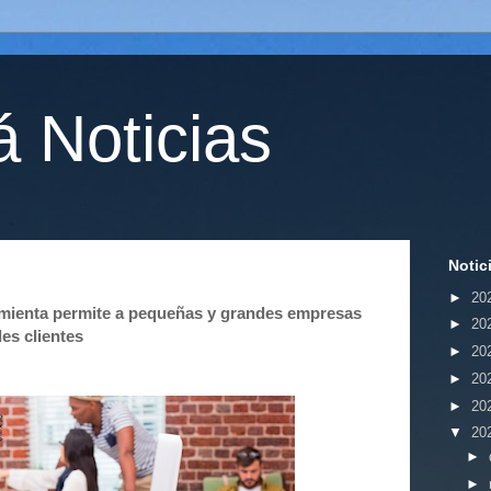
 Noticias
Notic
►
20
amienta permite a pequeñas y grandes empresas
►
20
es clientes
►
20
►
20
►
20
▼
20
►
►