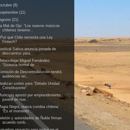
octubre
(8)
septiembre
(11)
agosto
(21)
a Mal de Ojo: “Los nuevos músicos
chilenos tenemo...
Por qué Chile necesita una Ley
Fintech?
estival Sativa anuncia jornada de
descuentos para...
eteorólogo Miguel Fernández:
“Sistema frontal de ...
omisión de Descentralización tendrá
audiencias en...
ealizan sorteo para “Debate Unidad
Constituyente”
unicipio apostó por emprendimiento
juvenil en nue...
agia Negra, nueva cumbia chilena:
“Es el momento ...
eletón y autoridades de Ñuble firman
acuerdo rumb...
prueban proyecto para incluir en el