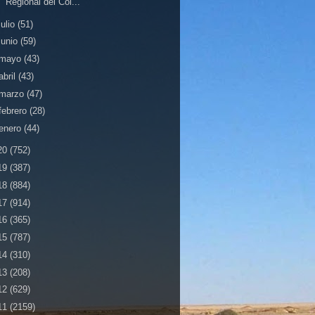
Regional del Col...
julio
(51)
junio
(59)
mayo
(43)
abril
(43)
marzo
(47)
febrero
(28)
enero
(44)
20
(752)
19
(387)
18
(884)
17
(914)
16
(365)
15
(787)
14
(310)
13
(208)
12
(629)
11
(2159)