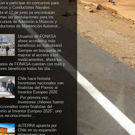
itan a participar en concursos para
icos y Conductores Navales
ta el 17 de junio se encontrarán
ertas las postulaciones para los
cursos de Admisión a Músicos y
ductores de Mantención Automot...
Usuarios de FONASA
ahora acceden a más
beneficios en Salcobrand
Siempre en búsqueda de
mejorar el acceso a los
medicamentos, ahora los
arios de FONASA cuentan con más y
ores beneficios todos los día...
Chile hace historia:
Inventores nacionales son
finalistas del Premio al
Inventor Europeo 2026
Por primera vez,
inventores chilenos fueron
eccionados como finalistas del
emio al Inventor Europeo 2026”, uno
los reconocimiento...
doTERRA apuesta por
Chile en su expansión
latinoamericana