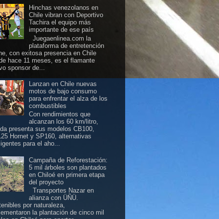
Hinchas venezolanos en
Chile vibran con Deportivo
Tachira el equipo más
importante de ese país
Juegaenlinea.com la
plataforma de entretención
ine, con exitosa presencia en Chile
de hace 11 meses, es el flamante
vo sponsor de...
Lanzan en Chile nuevas
motos de bajo consumo
para enfrentar el alza de los
combustibles
Con rendimientos que
alcanzan los 60 km/litro,
da presenta sus modelos CB100,
25 Hornet y SP160, alternativas
ligentes para el aho...
Campaña de Reforestación:
5 mil árboles son plantados
en Chiloé en primera etapa
del proyecto
Transportes Nazar en
alianza con ÜÑÜ.
tenibles por naturaleza,
lementaron la plantación de cinco mil