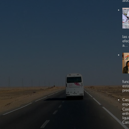
árbo
las
efe
a...
fun
est
pree
Car
espe
Con
enf
Iqu
Car