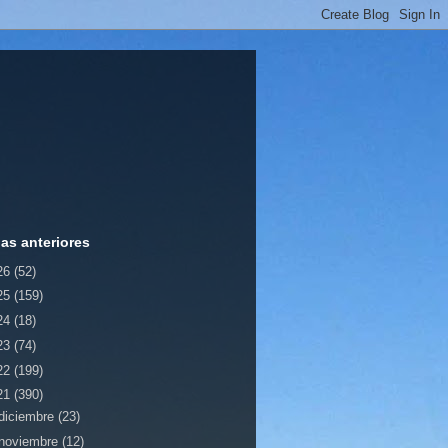
ias anteriores
26
(52)
25
(159)
24
(18)
23
(74)
22
(199)
21
(390)
diciembre
(23)
noviembre
(12)