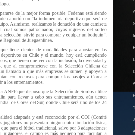
ólogo.
A
epararse de la mejor forma posible, Fedenas está siendo
ien aportó con “la indumentaria deportiva que será de
S
equipo. Asimismo, realizamos la donación de una camiseta
l cual somos patrocinador, cuyos ingresos del sorteo
 la selección, sirvió para comprar y equipar un botiquín”,
I
e Regional de Juegaenlinea.
P
 que tiene cientos de modalidades para apostar en las
 deportivos en Chile y el mundo, hoy está cumpliendo
L
cos, que tienen que ver con la inclusión, la diversidad y
o, que al comprometerse con la Selección Chilena de
 un llamado a que más empresas se sumen y apoyen a
D
entan con recursos para comprar los pasajes a Corea e
stir a los entrenamientos.
A
 la ANFP que dispuso que la Selección de Sordos utilice
F
lín para llevar a cabo sus entrenamientos, aún tienen
dial de Corea del Sur, donde Chile será uno de los 24
Y
dalidad adaptada y está reconocido por el COI (Comité
J
 jugadores no presentan ninguna otra limitación física,
 que para el fútbol tradicional, salvo por 3 adaptaciones:
A
1 jugadores, el campo es más pequeño para facilitar la