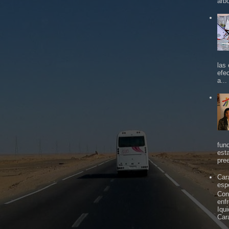
árbo
las
efe
a...
fun
est
pree
Car
espe
Con
enf
Iqu
Car