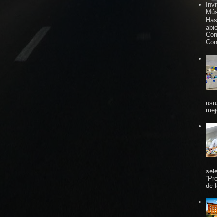
Inv
Mús
Has
abi
Con
Con
usu
mej
sel
“Pr
de 