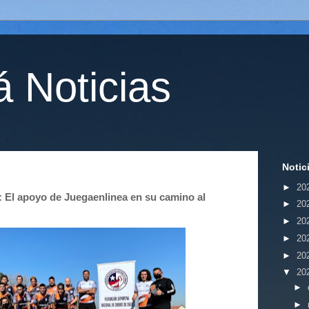
 Noticias
Notic
►
20
: El apoyo de Juegaenlinea en su camino al
►
20
►
20
►
20
►
20
▼
20
►
►