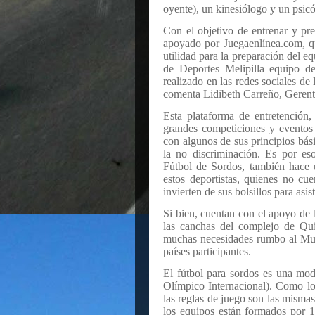
oyente), un kinesiólogo y un psic
Con el objetivo de entrenar y pr
apoyado por Juegaenlínea.com, qu
utilidad para la preparación del 
de Deportes Melipilla equipo de
realizado en las redes sociales de
comenta Lidibeth Carreño, Gerent
Esta plataforma de entretención,
grandes competiciones y eventos
con algunos de sus principios bási
la no discriminación. Es por es
Fútbol de Sordos, también hace
estos deportistas, quienes no cu
invierten de sus bolsillos para asi
Si bien, cuentan con el apoyo de
las canchas del complejo de Qui
muchas necesidades rumbo al Mun
países participantes.
El fútbol para sordos es una mo
Olímpico Internacional). Como los
las reglas de juego son las mismas
los equipos están formados por 1