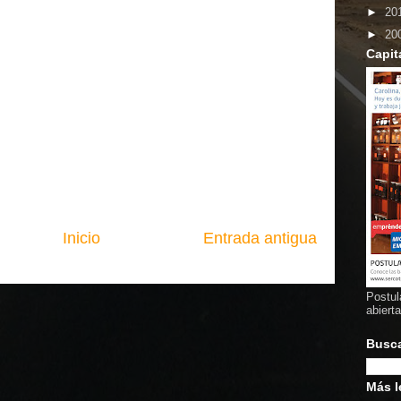
►
20
►
20
Capit
Inicio
Entrada antigua
Postul
abiert
Busc
Más l