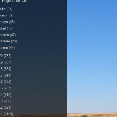
Regional del Col...
julio
(51)
junio
(59)
mayo
(43)
abril
(43)
marzo
(47)
febrero
(28)
enero
(44)
20
(752)
19
(387)
18
(884)
17
(914)
16
(365)
15
(787)
14
(310)
13
(208)
12
(629)
11
(2159)