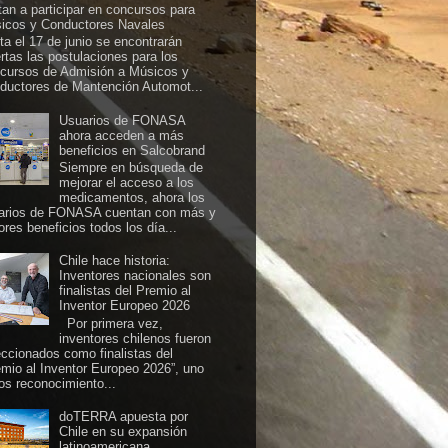
itan a participar en concursos para
icos y Conductores Navales
ta el 17 de junio se encontrarán
ertas las postulaciones para los
cursos de Admisión a Músicos y
ductores de Mantención Automot...
Usuarios de FONASA
ahora acceden a más
beneficios en Salcobrand
Siempre en búsqueda de
mejorar el acceso a los
medicamentos, ahora los
arios de FONASA cuentan con más y
ores beneficios todos los día...
Chile hace historia:
Inventores nacionales son
finalistas del Premio al
Inventor Europeo 2026
Por primera vez,
inventores chilenos fueron
eccionados como finalistas del
emio al Inventor Europeo 2026”, uno
los reconocimiento...
doTERRA apuesta por
Chile en su expansión
latinoamericana