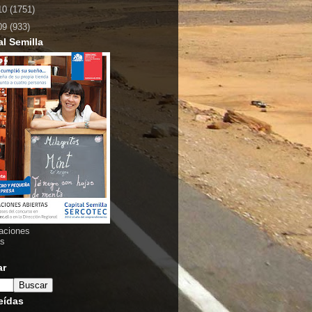
10
(1751)
09
(933)
al Semilla
aciones
as
ar
eídas