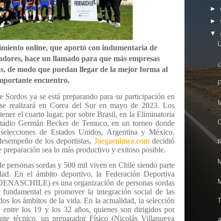
►
►
▼
L
imiento online, que aportó con indumentaria de
gadores, hace un llamado para que más empresas
¿
as, de modo que puedan llegar de la mejor forma al
mportante encuentro.
F
e Sordos ya se está preparando para su participación en
M
 se realizará en Corea del Sur en mayo de 2023. Los
ener el cuarto lugar, por sobre Brasil, en la Eliminatoria
C
Estadio Germán Becker de Temuco, en un torneo donde
 selecciones de Estados Unidos, Argentina y México.
desempeño de los deportistas,
Juegaenlinea.com
decidió
R
 preparación sea lo más productivo y exitoso posible.
M
e personas sordas y 500 mil viven en Chile siendo parte
edad. En el ámbito deportivo, la Federación Deportiva
M
EDENASCHILE) es una organización de personas sordas
o fundamental es promover la integración social de las
os los ámbitos de la vida. En la actualidad, la selección
T
 entre los 19 y los 32 años, quienes son dirigidos por
te técnico, un preparador Físico (Nicolás Villanueva
A