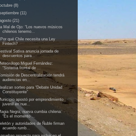
octubre
(8)
septiembre
(11)
agosto
(21)
a Mal de Ojo: “Los nuevos músicos
chilenos tenemo...
Por qué Chile necesita una Ley
Fintech?
estival Sativa anuncia jornada de
descuentos para...
eteorólogo Miguel Fernández:
“Sistema frontal de ...
omisión de Descentralización tendrá
audiencias en...
ealizan sorteo para “Debate Unidad
Constituyente”
unicipio apostó por emprendimiento
juvenil en nue...
agia Negra, nueva cumbia chilena:
“Es el momento ...
eletón y autoridades de Ñuble firman
acuerdo rumb...
prueban proyecto para incluir en el