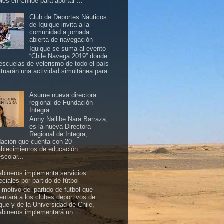
les en Chiloé para aportar ...
Club de Deportes Náuticos
de Iquique invita a la
comunidad a jornada
abierta de navegación
Iquique se suma al evento
“Chile Navega 2019” donde
 escuelas de velerismo de todo el país
ctuarán una actividad simultánea para
Asume nueva directora
regional de Fundación
Integra
Anny Nallibe Nara Barraza,
es la nueva Directora
Regional de Integra,
dación que cuenta con 20
ablecimientos de educación
scolar...
abineros implementa servicios
ciales por partido de fútbol
 motivo del partido de fútbol que
rentará a los clubes deportivos de
ique y de la Universidad de Chile,
abineros implementará un...