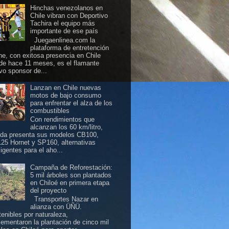
Hinchas venezolanos en
Chile vibran con Deportivo
Tachira el equipo más
importante de ese país
Juegaenlinea.com la
plataforma de entretención
ine, con exitosa presencia en Chile
de hace 11 meses, es el flamante
vo sponsor de...
Lanzan en Chile nuevas
motos de bajo consumo
para enfrentar el alza de los
combustibles
Con rendimientos que
alcanzan los 60 km/litro,
da presenta sus modelos CB100,
25 Hornet y SP160, alternativas
ligentes para el aho...
Campaña de Reforestación:
5 mil árboles son plantados
en Chiloé en primera etapa
del proyecto
Transportes Nazar en
alianza con ÜÑÜ.
tenibles por naturaleza,
lementaron la plantación de cinco mil