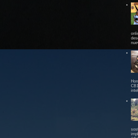
onl
des
nue
Hon
CB1
inte
sos
imp