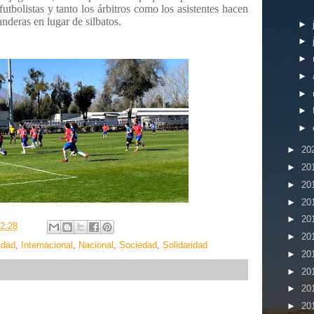
 futbolistas y tanto los árbitros como los asistentes hacen
nderas en lugar de silbatos.
►
►
►
►
►
►
►
►
20
►
20
►
20
►
20
►
20
2:28
►
20
idad
,
Internacional
,
Nacional
,
Sociedad
,
Solidaridad
►
20
►
20
►
20
►
20