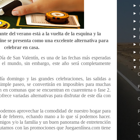
►
►
►
►
te del verano está a la vuelta de la esquina y la
►
ine se presenta como una excelente alternativa para
►
celebrar en casa.
►
ía de San Valentín, es una de las fechas más esperadas
►
do el mundo, sin embargo, este año será completamente
▼
C
a domingo y las grandes celebraciones, las salidas a
 simple paseo, se convertirán en imposibles para muchas
P
en en comunas que se encuentran en cuarentena o fase 2.
rece variadas alternativas para disfrutar de este día con
G
podemos aprovechar la comodidad de nuestro hogar para
P
14 de febrero, echando mano a lo que sí podemos hacer.
amigos y/o la familia y un buen panorama de entretención
C
sfrutamos con las promociones que Juegaenlínea.com tiene
Y