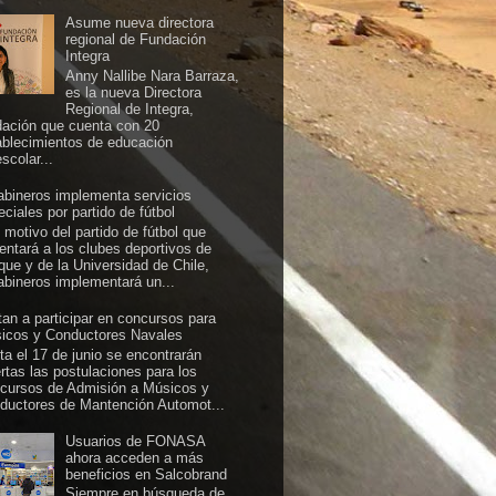
Asume nueva directora
regional de Fundación
Integra
Anny Nallibe Nara Barraza,
es la nueva Directora
Regional de Integra,
dación que cuenta con 20
ablecimientos de educación
scolar...
abineros implementa servicios
ciales por partido de fútbol
 motivo del partido de fútbol que
rentará a los clubes deportivos de
ique y de la Universidad de Chile,
abineros implementará un...
itan a participar en concursos para
icos y Conductores Navales
ta el 17 de junio se encontrarán
ertas las postulaciones para los
cursos de Admisión a Músicos y
ductores de Mantención Automot...
Usuarios de FONASA
ahora acceden a más
beneficios en Salcobrand
Siempre en búsqueda de