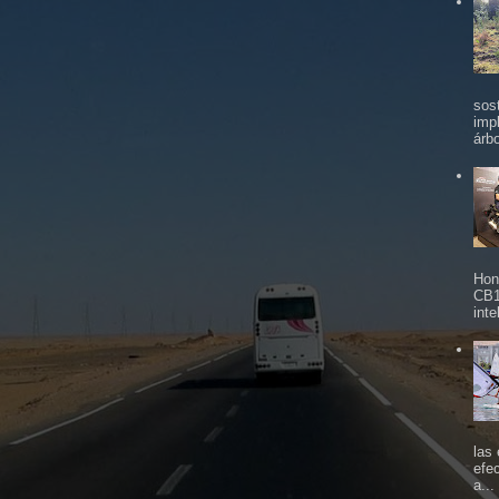
sos
imp
árbo
Hon
CB1
inte
las
efe
a...