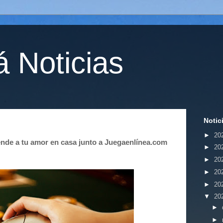
 Noticias
Notic
►
20
nde a tu amor en casa junto a Juegaenlínea.com
►
20
►
20
►
20
►
20
▼
20
►
►