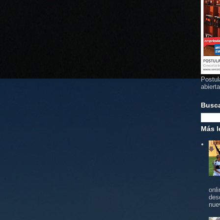
Postul
abiert
Busc
Más l
onl
des
nue