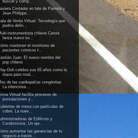
buscar y comp...
aviera Contador en late de Pamela y
Jean Philippe...
ala de Venta Virtual: Tecnología que
podría defin...
ulti-instrumentista chileno Ceroni
lanza nuevo se...
ómo mantener el monitoreo de
pacientes crónicos t...
astián Juan: El nuevo nombre del
pop chileno
lay-Doh celebra sus 65 años como la
masa para mod...
es de las cardiopatías congénitas:
La silenciosa ...
irma Virtual facilita procesos de
postulaciones y...
ubiertas de mesa con partículas de
cobre: La nuev...
dministradoras de Edificios y
Condominios: Un eje...
ómo aumentar las ganancias de tu
negocio a través...