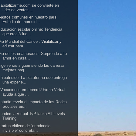
apitalizarme.com se convierte en
líder de ventas ...
astos comunes en nuestro país:
Estudio de morosid...
ducación escolar online: Tendencia
que creció fue...
ía Mundial del Cáncer: Visibilizar y
educar para...
ía de los enamorados: Sorprende a tu
amor en casa...
ngenierías siguen siendo las carreras
mejores pag...
hipuInside: La plataforma que entrega
una experie...
Vacaciones en febrero? Firma Virtual
ayuda a que ...
studio revela el impacto de las Redes
Sociales en...
cademia Virtual TyP lanza All Levels
Training
tartup chilena de “ortodoncia
invisible” concreta...