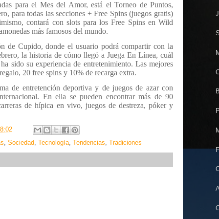
radas para el Mes del Amor, está el Torneo de Puntos,
ero, para todas las secciones + Free Spins (juegos gratis)
J
imismo, contará con slots para los Free Spins en Wild
agamonedas más famosos del mundo.
S
ón de Cupido, donde el usuario podrá compartir con la
M
brero, la historia de cómo llegó a Juega En Línea, cuál
ha sido su experiencia de entretenimiento. Las mejores
C
regalo, 20 free spins y 10% de recarga extra.
ma de entretención deportiva y de juegos de azar con
B
nternacional. En ella se pueden encontrar más de 90
carreras de hípica en vivo, juegos de destreza, póker y
P
8:02
M
as
,
Sociedad
,
Tecnología
,
Tendencias
,
Tradiciones
F
C
A
C