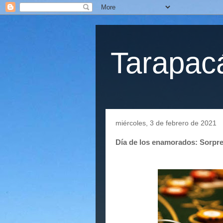
Tarapacá
miércoles, 3 de febrero de 2021
Día de los enamorados: Sorpre