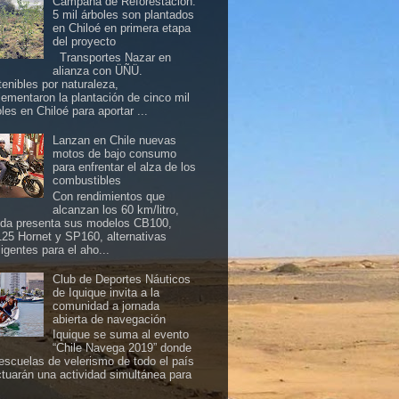
Campaña de Reforestación:
5 mil árboles son plantados
en Chiloé en primera etapa
del proyecto
Transportes Nazar en
alianza con ÜÑÜ.
tenibles por naturaleza,
lementaron la plantación de cinco mil
les en Chiloé para aportar ...
Lanzan en Chile nuevas
motos de bajo consumo
para enfrentar el alza de los
combustibles
Con rendimientos que
alcanzan los 60 km/litro,
da presenta sus modelos CB100,
25 Hornet y SP160, alternativas
ligentes para el aho...
Club de Deportes Náuticos
de Iquique invita a la
comunidad a jornada
abierta de navegación
Iquique se suma al evento
“Chile Navega 2019” donde
 escuelas de velerismo de todo el país
ctuarán una actividad simultánea para