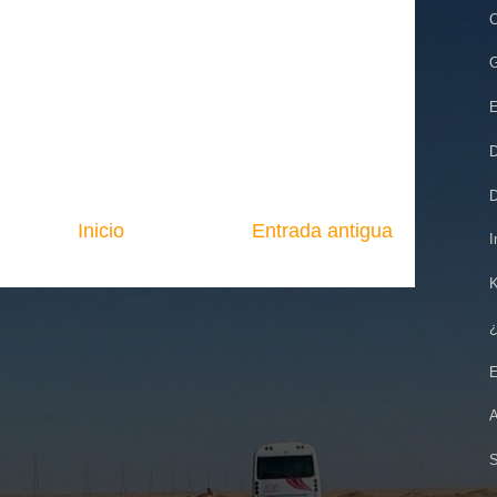
C
G
E
D
D
Inicio
Entrada antigua
I
K
¿
E
A
S