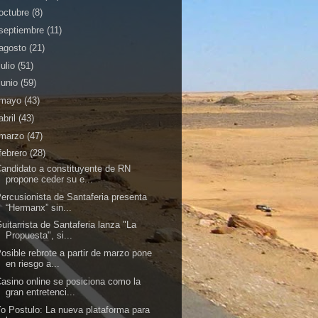
octubre
(8)
septiembre
(11)
agosto
(21)
julio
(51)
junio
(59)
mayo
(43)
abril
(43)
marzo
(47)
febrero
(28)
andidato a constituyente de RN
propone ceder su e...
ercusionista de Santaferia presenta
“Hermanx” sin...
uitarrista de Santaferia lanza "La
Propuesta", si...
osible rebrote a partir de marzo pone
en riesgo a...
asino online se posiciona como la
gran entretenci...
o Postulo: La nueva plataforma para