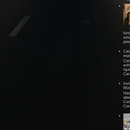
fun
est
pree
Car
espe
Con
enf
Iqu
Car
Inv
Mús
Has
abi
Con
Con