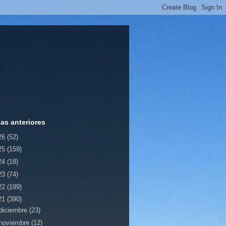
ias anteriores
26
(52)
25
(159)
24
(18)
23
(74)
22
(199)
21
(390)
diciembre
(23)
noviembre
(12)