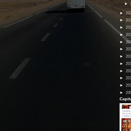
►
►
20
►
20
►
20
►
20
►
20
►
20
►
20
►
20
►
20
►
20
►
20
►
20
Capit