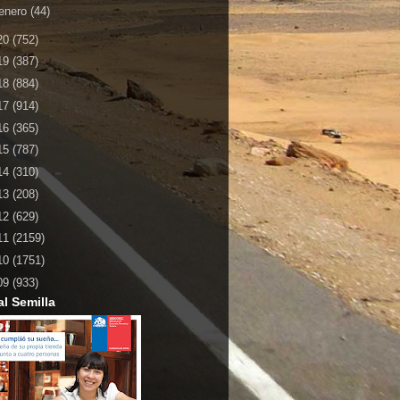
enero
(44)
20
(752)
19
(387)
18
(884)
17
(914)
16
(365)
15
(787)
14
(310)
13
(208)
12
(629)
11
(2159)
10
(1751)
09
(933)
al Semilla