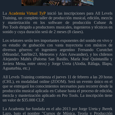
La
Academia Virtual TyP
inició las inscripciones para All Levels
Training, un completo taller de producción musical, edición, mezcla
y masterización en los software de producción Cubase &
Pro Tools dirigido a productores musicales, ingenieros y técnicos en
sonido y cuya duración será de 2 meses (8 clases).
Los relatores serán tres importantes exponentes del sonido en vivo y
en estudio de grabación con vasta trayectoria con músicos de
diversos géneros: el ingeniero argentino Fernando Curutchet
(Miranda!, Satélite23, Meteoros y Alex Anwandter), y los chilenos
Alejandro Maltés (Paloma San Basilio, María José Quintanilla y
Javiera Mena, entre otros) y Jorge Ureta (Alodia, Ráfaga, Illapu,
Aguaturbia, etc.)
All Levels Training comienza el jueves 11 de febrero a las 20 horas
(CHL), en modalidad online (ZOOM). Será un evento único en el
que se entregará los conocimientos necesarios para recorrer desde la
producción musical aplicada en Cubase hasta el proceso de edición,
mezcla y masterización aplicado en Pro Tools. La inscripción tiene
un valor de $35.000 CLP.
La Academia fue fundada en el año 2013 por Jorge Ureta y Jherek
Lazo, bajo el nombre "Cursos de Música, Teoría y Producción