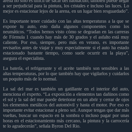
arena no solo es difícil de sacar del habitáculo; también puede llegar
a ser perjudicial para la pintura, los cristales e incluso las luces. Lo
mejor es estacionar lejos de la arena, en un lugar bien resguardado”.
Es importante tener cuidado con las altas temperaturas a la que se
expone tu auto, esto daña algunos componentes como los
neumáticos. “Todos hemos visto cómo se degradan en las carreras
de Fórmula 1 cuando hay más de 30 grados y el asfalto está muy
caliente. Por eso, siempre, pero más en verano, es importante
revisarlos antes de viajar y muy especialmente si el auto ha estado
estacionado bastante tiempo, como suele ocurrir en la playa”,
asegura el especialista.
La batería, el refrigerante y el aceite también son sensibles a las
altas temperaturas, por lo que también hay que vigilarlos y cuidarlos
un poquito más de lo normal.
La sal del mar es también un gatillante en el interior del auto,
menciona el experto. “La exposición a elementos tan dañinos como
el sol y la sal del mar puede deteriorar en un abrir y cerrar de ojos
los elementos metálicos del automóvil y hasta el motor. Por eso es
importante evitar estacionar a pleno sol. Aunque tengas que dar más
vueltas, buscar un espacio en la sombra o incluso pagar por unas
horas en el estacionamiento más cercano, la pintura y la carrocería
te lo agradecerán”, señala Byron Del Rio.