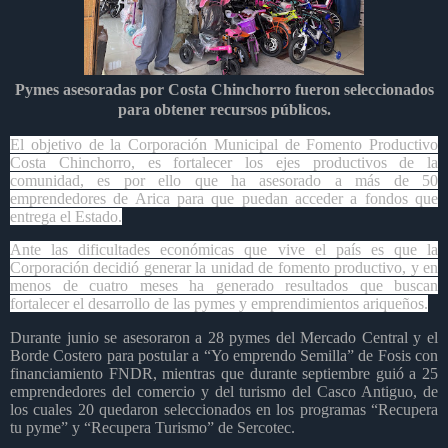
Pymes asesoradas por Costa Chinchorro fueron seleccionados
para obtener recursos públicos.
El objetivo de la Corporación Municipal de Fomento Productivo
Costa Chinchorro, es fortalecer los ejes productivos de la
comunidad, es por ello que ha asesorado a más de 50
emprendedores de Arica para que puedan acceder a fondos que
entrega el Estado.
Ante las dificultades económicas que vive el país es que la
Corporación decidió generar la unidad de fomento productivo, y en
menos de cuatro meses ha generado resultados que buscan
fortalecer el desarrollo de las pymes y emprendimientos ariqueños.
Durante junio se asesoraron a 28 pymes del Mercado Central y el
Borde Costero para postular a “Yo emprendo Semilla” de Fosis con
financiamiento FNDR, mientras que durante septiembre guió a 25
emprendedores del comercio y del turismo del Casco Antiguo, de
los cuales 20 quedaron seleccionados en los programas “Recupera
tu pyme” y “Recupera Turismo” de Sercotec.