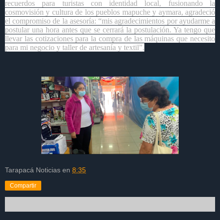
recuerdos para turistas con identidad local, fusionando la
cosmovisión y cultura de los pueblos mapuche y aymara, agradeció
el compromiso de la asesoría: “mis agradecimientos por ayudarme a
postular una hora antes que se cerrará la postulación. Ya tengo que
llevar las cotizaciones para la compra de las máquinas que necesito
para mi negocio y taller de artesanía y textil”.
Tarapacá Noticias
en
8:35
Compartir