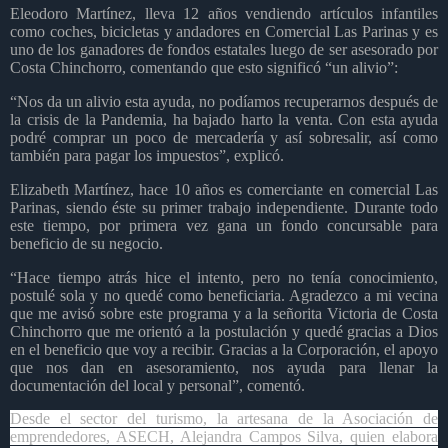
Eleodoro Martínez, lleva 12 años vendiendo artículos infantiles
como coches, bicicletas y andadores en Comercial Las Parinas y es
uno de los ganadores de fondos estatales luego de ser asesorado por
Costa Chinchorro, comentando que esto significó “un alivio”:
“Nos da un alivio esta ayuda, no podíamos recuperarnos después de
la crisis de la Pandemia, ha bajado harto la venta. Con esta ayuda
podré comprar un poco de mercadería y así sobresalir, así como
también para pagar los impuestos”, explicó.
Elizabeth Martínez, hace 10 años es comerciante en comercial Las
Parinas, siendo éste su primer trabajo independiente. Durante todo
este tiempo, por primera vez gana un fondo concursable para
beneficio de su negocio.
“Hace tiempo atrás hice el intento, pero no tenía conocimiento,
postulé sola y no quedé como beneficiaria. Agradezco a mi vecina
que me avisó sobre este programa y a la señorita Victoria de Costa
Chinchorro que me orientó a la postulación y quedé gracias a Dios
en el beneficio que voy a recibir. Gracias a la Corporación, el apoyo
que nos dan en asesoramiento, nos ayuda para llenar la
documentación del local y personal”, comentó.
Desde el sector del turismo, la artesana de la Asociación de
emprendedores, ASECH, Alejandra Campos Silva, quien elabora