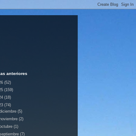
ias anteriores
26
(52)
25
(159)
24
(18)
23
(74)
diciembre
(5)
noviembre
(2)
octubre
(1)
septiembre
(7)