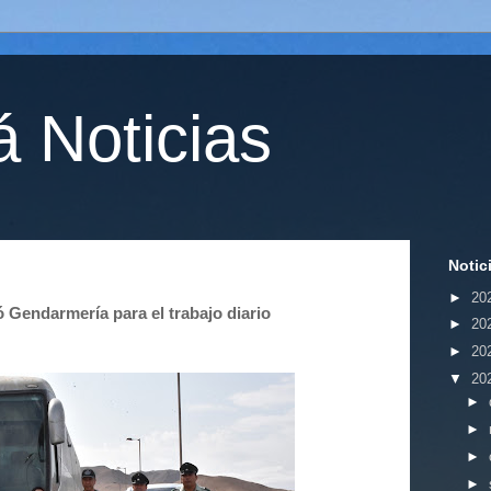
 Noticias
Notic
►
20
 Gendarmería para el trabajo diario
►
20
►
20
▼
20
►
►
►
►