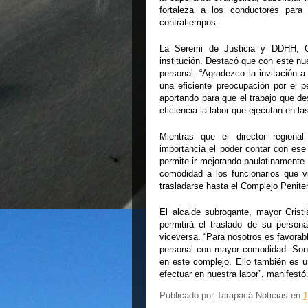
fortaleza a los conductores para
contratiempos.
La Seremi de Justicia y DDHH, Cam
institución. Destacó que con este nue
personal. “Agradezco la invitación 
una eficiente preocupación por el 
aportando para que el trabajo que de
eficiencia la labor que ejecutan en l
Mientras que el director regiona
importancia el poder contar con es
permite ir mejorando paulatinament
comodidad a los funcionarios que v
trasladarse hasta el Complejo Peniten
El alcaide subrogante, mayor Crist
permitirá el traslado de su person
viceversa. “Para nosotros es favorabl
personal con mayor comodidad. Son v
en este complejo. Ello también es 
efectuar en nuestra labor”, manifestó
Publicado por
Tarapacá Noticias
en
1