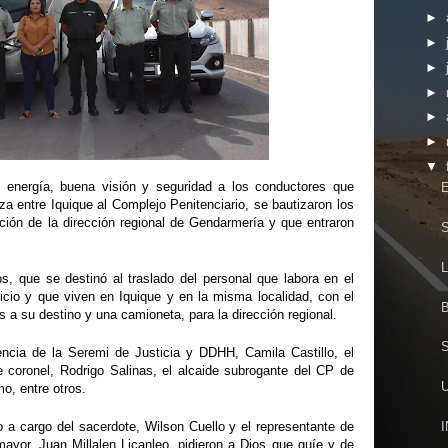
►
►
►
►
►
►
▼
e energía, buena visión y seguridad a los conductores que
E
za entre Iquique al Complejo Penitenciario, se bautizaron los
ción de la dirección regional de Gendarmería y que entraron
S
L
s, que se destinó al traslado del personal que labora en el
icio y que viven en Iquique y en la misma localidad, con el
s a su destino y una camioneta, para la dirección regional.
S
encia de la Seremi de Justicia y DDHH, Camila Castillo, el
te coronel, Rodrigo Salinas, el alcaide subrogante del CP de
U
mo, entre otros.
I
 a cargo del sacerdote, Wilson Cuello y el representante de
 mayor, Juan Millalen Licanleo, pidieron a Dios que guíe y de