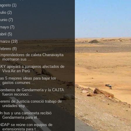
agosto
(1)
julio
(2)
junio
(7)
mayo
(7)
abril
(5)
marzo
(19)
febrero
(8)
mprendedores de caleta Chanavayita
mostraron sus ...
KY apoyará a pasajeros afectados de
Viva Air en Perú
as 5 mejores ideas para bajar los
gastos comunes ...
Bomberos de Gendarmería y la CAJTA
fueron reconoci...
eremi de Justicia conoció trabajo de
unidades esp...
n bus y una camioneta recibió
Gendarmería para el...
NDAP se reúne con equipos de
extensionista para t...