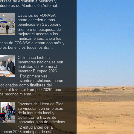
cursos de Admisión a Músicos y
ductores de Mantención Automot...
Usuarios de FONASA
ahora acceden a más
beneficios en Salcobrand
Siempre en búsqueda de
mejorar el acceso a los
medicamentos, ahora los
arios de FONASA cuentan con más y
ores beneficios todos los día...
Chile hace historia:
Inventores nacionales son
finalistas del Premio al
Inventor Europeo 2026
Por primera vez,
inventores chilenos fueron
eccionados como finalistas del
emio al Inventor Europeo 2026”, uno
los reconocimiento...
Jóvenes del Liceo de Pica
se vinculan con empresas
de la industria local y
Collahuasi a través de
innovador plan de prácticas
42 estudiantes de la
eración 2025 participan de este