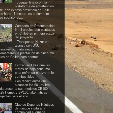
Juegaenlinea.com la
plataforma de entretención
ine, con exitosa presencia en Chile
de hace 11 meses, es el flamante
vo sponsor de...
Campaña de Reforestación:
5 mil árboles son plantados
en Chiloé en primera etapa
del proyecto
Transportes Nazar en
alianza con ÜÑÜ.
tenibles por naturaleza,
lementaron la plantación de cinco mil
les en Chiloé para aportar ...
Lanzan en Chile nuevas
motos de bajo consumo
para enfrentar el alza de los
combustibles
Con rendimientos que
alcanzan los 60 km/litro,
da presenta sus modelos CB100,
25 Hornet y SP160, alternativas
ligentes para el aho...
Club de Deportes Náuticos
de Iquique invita a la
comunidad a jornada