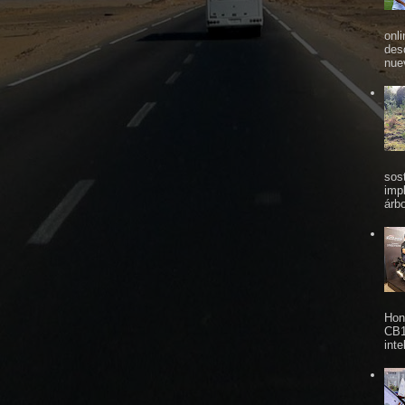
onl
des
nue
sos
imp
árbo
Hon
CB1
inte