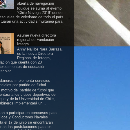
abierta de navegación
Iquique se suma al evento
“Chile Navega 2019” donde
 escuelas de velerismo de todo el país
ctuarán una actividad simultánea para
Asume nueva directora
regional de Fundación
Integra
Anny Nallibe Nara Barraza,
es la nueva Directora
Regional de Integra,
dación que cuenta con 20
ablecimientos de educación
scolar...
abineros implementa servicios
ciales por partido de fútbol
 motivo del partido de fútbol que
rentará a los clubes deportivos de
ique y de la Universidad de Chile,
abineros implementará un...
itan a participar en concursos para
icos y Conductores Navales
ta el 17 de junio se encontrarán
ertas las postulaciones para los