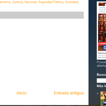
armería
,
Justicia
,
Nacional
,
Seguridad Pública
,
Sociedad
,
Postul
abiert
Busc
Más l
Inicio
Entrada antigua