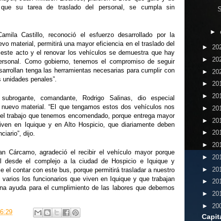
 que su tarea de traslado del personal, se cumpla sin
S
►
ila Castillo, reconoció el esfuerzo desarrollado por la
vo material, permitirá una mayor eficiencia en el traslado del
►
20
a este acto y el renovar los vehículos se demuestra que hay
►
20
personal. Como gobierno, tenemos el compromiso de seguir
sarrollan tenga las herramientas necesarias para cumplir con
►
20
as unidades penales”.
►
20
►
20
l subrogante, comandante, Rodrigo Salinas, dio especial
e nuevo material. “El que tengamos estos dos vehículos nos
►
20
e el trabajo que tenemos encomendado, porque entrega mayor
►
20
iven en Iquique y en Alto Hospicio, que diariamente deben
►
20
ciario”, dijo.
►
20
ian Cárcamo, agradeció el recibir el vehículo mayor porque
►
20
al desde el complejo a la ciudad de Hospicio e Iquique y
►
20
e el contar con este bus, porque permitirá trasladar a nuestro
arios los funcionarios que viven en Iquique y que trabajan
►
20
una ayuda para el cumplimiento de las labores que debemos
►
20
.
►
20
6:29
Capit