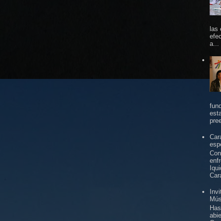
las
efe
a...
fun
est
pree
Car
espe
Con
enf
Iqu
Car
Inv
Mús
Has
abi