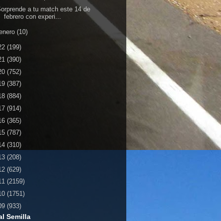
orprende a tu match este 14 de
febrero con experi...
enero
(10)
22
(199)
21
(390)
20
(752)
19
(387)
18
(884)
17
(914)
16
(365)
15
(787)
14
(310)
13
(208)
12
(629)
11
(2159)
10
(1751)
09
(933)
al Semilla