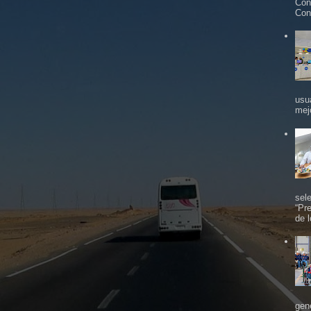
Con
Con
usu
mej
sel
“Pr
de 
gen