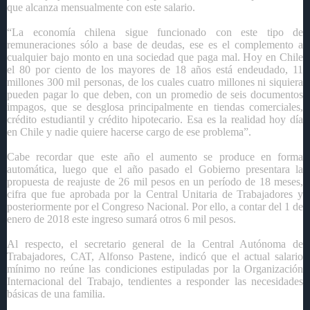
que alcanza mensualmente con este salario.
“La economía chilena sigue funcionado con este tipo de
remuneraciones sólo a base de deudas, ese es el complemento a
cualquier bajo monto en una sociedad que paga mal. Hoy en Chile
el 80 por ciento de los mayores de 18 años está endeudado, 11
millones 300 mil personas, de los cuales cuatro millones ni siquiera
pueden pagar lo que deben, con un promedio de seis documentos
impagos, que se desglosa principalmente en tiendas comerciales,
crédito estudiantil y crédito hipotecario. Esa es la realidad hoy día
en Chile y nadie quiere hacerse cargo de ese problema”.
Cabe recordar que este año el aumento se produce en forma
automática, luego que el año pasado el Gobierno presentara la
propuesta de reajuste de 26 mil pesos en un período de 18 meses,
cifra que fue aprobada por la Central Unitaria de Trabajadores y
posteriormente por el Congreso Nacional. Por ello, a contar del 1 de
enero de 2018 este ingreso sumará otros 6 mil pesos.
Al respecto, el secretario general de la Central Autónoma de
Trabajadores, CAT, Alfonso Pastene, indicó que el actual salario
mínimo no reúne las condiciones estipuladas por la Organización
Internacional del Trabajo, tendientes a responder las necesidades
básicas de una familia.