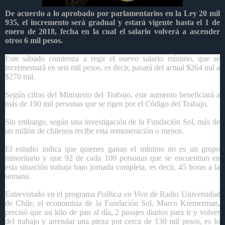
De acuerdo a lo aprobado por parlamentarios en la Ley 20 mil
935, el incremento será gradual y estará vigente hasta el 1 de
enero de 2018, fecha en la cual el salario volverá a ascender
otros 6 mil pesos.
Este sábado comienza a regir el nuevo salario mínimo, que se
incrementará en seis mil pesos, es decir, pasará del actual $264 mil a
$270 mil.
Según cifras del Ministerio del Trabajo, este aumento beneficiará a
más de 190 mil personas que se rigen por el Código del Trabajo.
Sin embargo, según una investigación de la Fundación Sol, más de
un millón de chilenos recibe esta remuneración o menos.
El estudio indica que quienes ganan el mínimo no es un grupo
minoritario y que 92 de cada 100 personas que se encuentran en
esta situación trabaja bajo jornada completa, es decir, 45 horas a la
semana.
Entrevistado en el programa
Política en Vivo
de Radio Universidad
de Chile, el economista de la Fundación Sol, Marco Kremerman,
precisó que un kilo de pan al día, 2 pasajes diarios para ir y volver
del trabajo y arrendar una pieza por cerca de 130 mil pesos, es lo