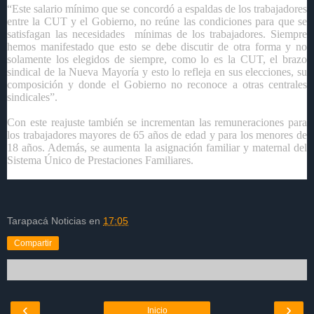
“Este salario mínimo que se concordó a espaldas de los trabajadores
entre la CUT y el Gobierno, no reúne las condiciones para que se
satisfagan las necesidades mínimas de los trabajadores. Siempre
hemos manifestado que esto se debe discutir de otra forma y no
solamente los elegidos de siempre, como lo es la CUT, el brazo
sindical de la Nueva Mayoría y esto lo refleja en sus elecciones, su
composición y donde el Gobierno no reconoce a otras centrales
sindicales”.
Con este reajuste también se incrementan las remuneraciones para
los trabajadores mayores de 65 años de edad y para los menores de
18 años. Además, se aumenta la asignación familiar y maternal del
Sistema Único de Prestaciones Familiares.
Tarapacá Noticias
en
17:05
Compartir
‹
›
Inicio