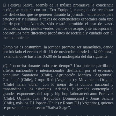
El Festival Sativa, además de la música promueve la conciencia
ecológica: contará con un “Eco Equipo”, encargado de recolectar
los deshechos que se generen durante la jornada,
entrenados para
categorizar y eliminar a través de contenedores especiales cada tipo
de desperdicio. Además, sólo estará permitido el uso de vasos
reciclados, habrá puntos verdes, centros de acopio y se incorporarán
ecoladrillos para diferentes propósitos de reciclaje y cuidado con el
medio ambiente.
C
o
mo
ya es costumbre, la jornada promete ser marató
nica
, dando
por iniciado el evento el día 16 de noviembre desde las 14:00 horas,
extend
iéndose hasta las 05:00 de la madrugada del día siguiente.
¿Qué ocurrirá durante todo este tiempo? Una potente parrilla de
artistas nacionales e internacionales desfilarán por el escenario
penquista
: Santaferia (Chile)
,
Agrupaci
ó
n Marilyn (Argentina),
Guachup
é (Chile), Grupo Red (Argentina) y Movimiento Original
(Chile) harán vibrar
con lo mejor de la cumbia nacional y
transandina a los asistentes. Ademá
s
, la jornada contempla a
grandes exponentes del rap y hip hop latinoamericano: Portavoz
(Chile), Original Juan (República Dominicana) y Jonas
Sanche
(Chile), m
ás los DJ Jopsen (Chile) y Romy DJ (Argentina), quienes
se presentar
án en el sector “
Sativa Stage
”
.