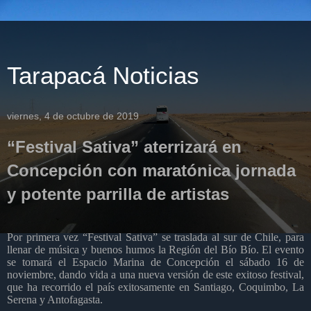
Tarapacá Noticias
viernes, 4 de octubre de 2019
“Festival Sativa” aterrizará en
Concepción con maratónica jornada
y potente parrilla de artistas
Por primera vez “
Festival Sativa
” se traslada al sur de Chile, para
llenar de música y buenos humos la Región del Bí
o
Bí
o
. El evento
se tomará el Espacio Marina de Concepción el
s
ábado 16 de
noviembre, dando vida a una nueva versión de este exitoso
festiv
al,
que ha
recorr
ido el paí
s
exitosamente en Santiago, Coquimbo, La
Serena y Antofagasta
.