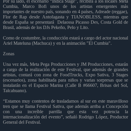
Por su lado, e
l
escenario “
Indica Stage
”
,
recibirá a los locales Meta
Cumbia,
Marco Bofi unos de los artistas emergentes más
importantes de nuestro país
,
sonando en 4 países
,
Adreade (reggae)
,
Flor de Rap
desde
Antofagasta
y
TIANOBLESS
, mientras que
desde España se presentará
Delaossa Picasso
D
es
,
Costa Gold
de
Brasil,
adem
á
s de
los
DJ
s
Peke
ñ
o, Pelo
y Lito.
Como de costumbre
, la
conducción estará a cargo del actor nacional
Ariel Mateluna (Machuca) y en la animación "El Cumbia".
Zonas
Una vez má
s
, Meta Pega Producciones y JM Producciones, estarán
a cargo de la realización de este F
estival
, que ademá
s de grandes
artistas,
contar
á con zona de FoodTrucks, Expo Sativa, 3 Stages
(escenarios), zona habilitada para
ni
ños y varias sorpresas que se
instalarán en el Espacio Marina (Calle B #66607, Brisas del Sol,
Talcahuano).
“Estamos muy contentos de trasladarnos al sur en este maravilloso
tren que se llama Festival Sativa, que además arriba a Concepció
n
con una incre
íble parrilla que esta vez potencia la
internacionalización del evento”
, se
ñ
al
ó
Rodrigo L
ópez, Productor
General del Festival.