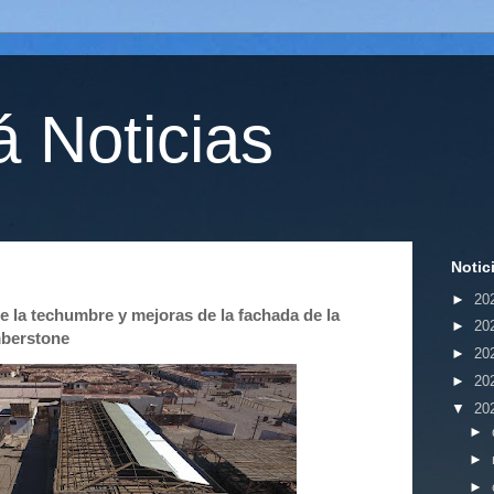
 Noticias
Notic
►
20
 la techumbre y mejoras de la fachada de la
►
20
mberstone
►
20
►
20
▼
20
►
►
►