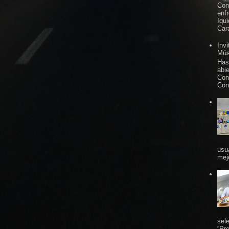
Con
enf
Iqu
Car
Inv
Mús
Has
abi
Con
Con
usu
mej
sel
“Pr