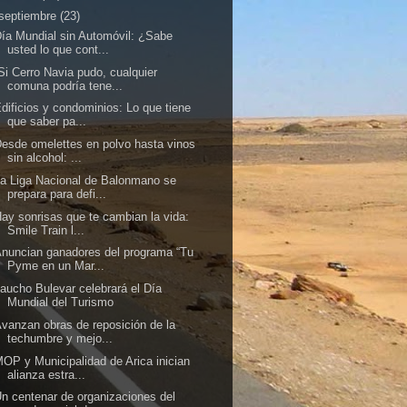
septiembre
(23)
ía Mundial sin Automóvil: ¿Sabe
usted lo que cont...
Si Cerro Navia pudo, cualquier
comuna podría tene...
dificios y condominios: Lo que tiene
que saber pa...
esde omelettes en polvo hasta vinos
sin alcohol: ...
a Liga Nacional de Balonmano se
prepara para defi...
ay sonrisas que te cambian la vida:
Smile Train l...
nuncian ganadores del programa “Tu
Pyme en un Mar...
aucho Bulevar celebrará el Día
Mundial del Turismo
vanzan obras de reposición de la
techumbre y mejo...
OP y Municipalidad de Arica inician
alianza estra...
n centenar de organizaciones del