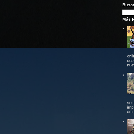
Busc
Más l
onl
des
nue
sos
imp
árbo