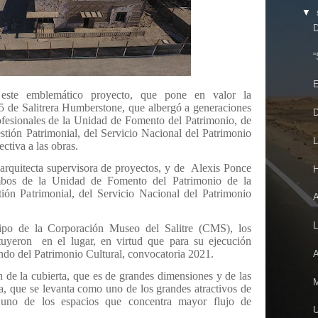
▼
D
“
E
 este emblemático proyecto, que pone en valor la
35 de Salitrera Humberstone, que albergó a generaciones
D
ofesionales de la Unidad de Fomento del Patrimonio, de
tión Patrimonial, del Servicio Nacional del Patrimonio
L
ectiva a las obras.
arquitecta supervisora de proyectos, y de
Alexis Ponce
H
ambos de la Unidad de Fomento del Patrimonio de la
ón Patrimonial, del Servicio Nacional del Patrimonio
A
L
po de la Corporación Museo del Salitre (CMS), los
ituyeron
en el lugar, en virtud que para su ejecución
ndo del Patrimonio Cultural, convocatoria 2021.
A
n de la cubierta, que es de grandes dimensiones y de las
M
a, que se levanta como uno de los grandes atractivos de
do uno de los espacios que concentra mayor flujo de
U