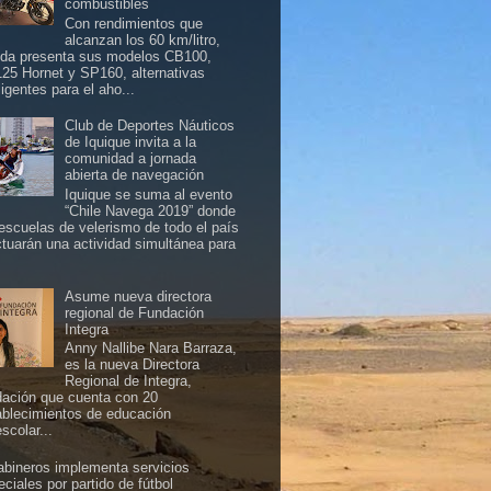
combustibles
Con rendimientos que
alcanzan los 60 km/litro,
da presenta sus modelos CB100,
25 Hornet y SP160, alternativas
ligentes para el aho...
Club de Deportes Náuticos
de Iquique invita a la
comunidad a jornada
abierta de navegación
Iquique se suma al evento
“Chile Navega 2019” donde
 escuelas de velerismo de todo el país
ctuarán una actividad simultánea para
Asume nueva directora
regional de Fundación
Integra
Anny Nallibe Nara Barraza,
es la nueva Directora
Regional de Integra,
dación que cuenta con 20
ablecimientos de educación
scolar...
abineros implementa servicios
ciales por partido de fútbol