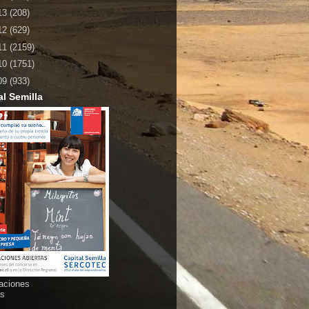
13
(208)
12
(629)
11
(2159)
10
(1751)
09
(933)
al Semilla
aciones
as