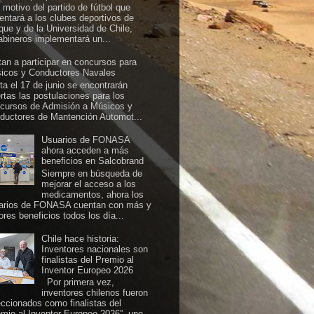
 motivo del partido de fútbol que
rentará a los clubes deportivos de
ique y de la Universidad de Chile,
abineros implementará un...
itan a participar en concursos para
icos y Conductores Navales
ta el 17 de junio se encontrarán
ertas las postulaciones para los
cursos de Admisión a Músicos y
ductores de Mantención Automot...
Usuarios de FONASA
ahora acceden a más
beneficios en Salcobrand
Siempre en búsqueda de
mejorar el acceso a los
medicamentos, ahora los
arios de FONASA cuentan con más y
ores beneficios todos los día...
Chile hace historia:
Inventores nacionales son
finalistas del Premio al
Inventor Europeo 2026
Por primera vez,
inventores chilenos fueron
eccionados como finalistas del
emio al Inventor Europeo 2026”, uno