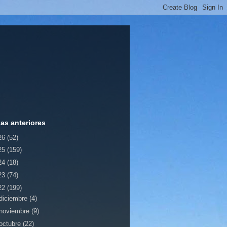
ias anteriores
26
(52)
25
(159)
24
(18)
23
(74)
22
(199)
diciembre
(4)
noviembre
(9)
octubre
(22)