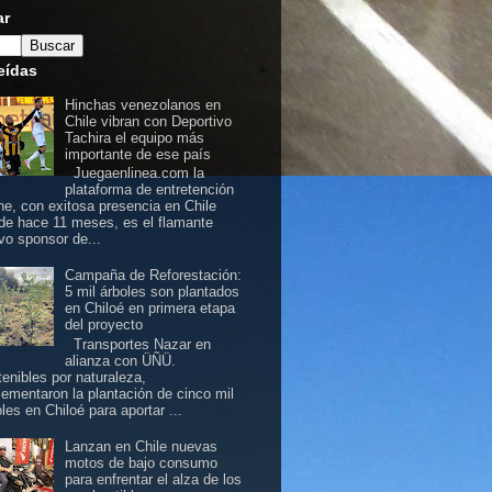
ar
eídas
Hinchas venezolanos en
Chile vibran con Deportivo
Tachira el equipo más
importante de ese país
Juegaenlinea.com la
plataforma de entretención
ine, con exitosa presencia en Chile
de hace 11 meses, es el flamante
vo sponsor de...
Campaña de Reforestación:
5 mil árboles son plantados
en Chiloé en primera etapa
del proyecto
Transportes Nazar en
alianza con ÜÑÜ.
tenibles por naturaleza,
lementaron la plantación de cinco mil
les en Chiloé para aportar ...
Lanzan en Chile nuevas
motos de bajo consumo
para enfrentar el alza de los