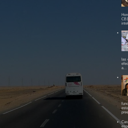
Hon
CB1
inte
las
efe
a...
fun
est
pree
Car
espe