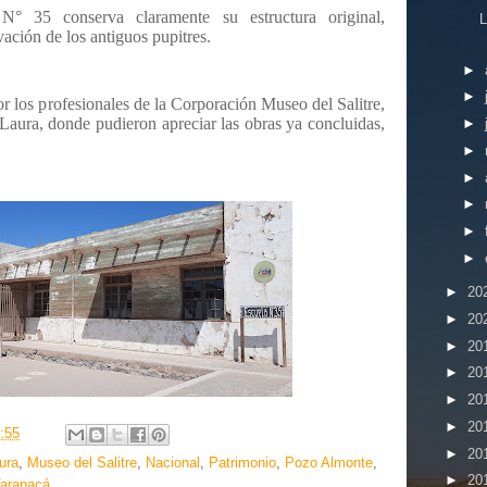
N° 35 conserva claramente su estructura original,
L
vación de los antiguos pupitres.
►
►
r los profesionales de la Corporación Museo del Salitre,
a Laura, donde pudieron apreciar las obras ya concluidas,
►
►
►
►
►
►
►
20
►
20
►
20
►
20
►
20
►
20
:55
►
20
tura
,
Museo del Salitre
,
Nacional
,
Patrimonio
,
Pozo Almonte
,
►
20
arapacá