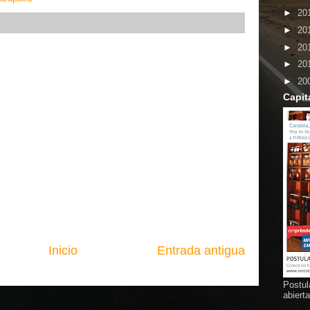
►
20
►
20
►
20
►
20
►
20
Capit
Inicio
Entrada antigua
Postul
abiert