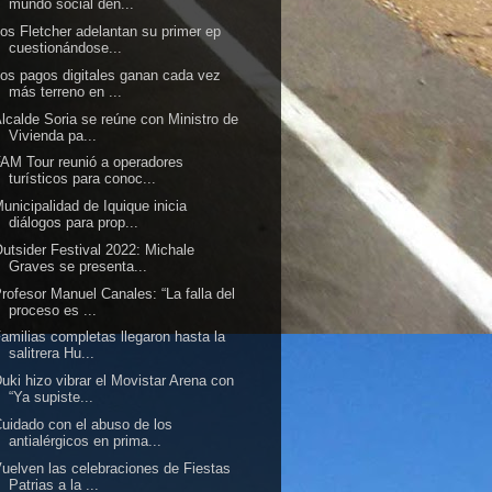
mundo social den...
os Fletcher adelantan su primer ep
cuestionándose...
os pagos digitales ganan cada vez
más terreno en ...
lcalde Soria se reúne con Ministro de
Vivienda pa...
AM Tour reunió a operadores
turísticos para conoc...
unicipalidad de Iquique inicia
diálogos para prop...
utsider Festival 2022: Michale
Graves se presenta...
rofesor Manuel Canales: “La falla del
proceso es ...
amilias completas llegaron hasta la
salitrera Hu...
uki hizo vibrar el Movistar Arena con
“Ya supiste...
uidado con el abuso de los
antialérgicos en prima...
uelven las celebraciones de Fiestas
Patrias a la ...