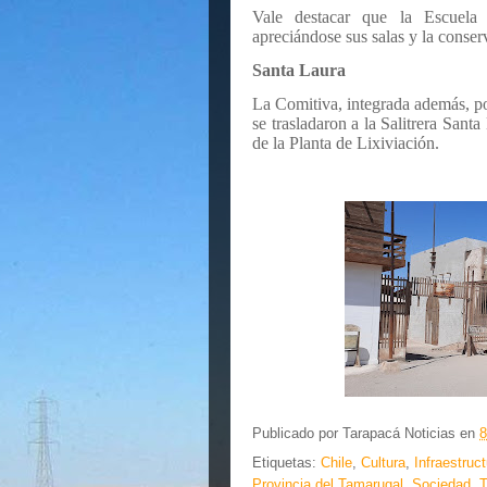
Vale destacar que la Escuela 
apreciándose sus salas y la conser
Santa Laura
La Comitiva, integrada además, po
se trasladaron a la Salitrera Sant
de la Planta de Lixiviación.
Publicado por
Tarapacá Noticias
en
8
Etiquetas:
Chile
,
Cultura
,
Infraestruc
Provincia del Tamarugal
,
Sociedad
,
T