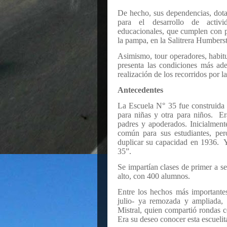
De hecho, sus dependencias, dotad
para el desarrollo de activid
educacionales, que cumplen con par
la pampa, en la Salitrera Humbers
Asimismo, tour operadores, habitu
presenta las condiciones más ade
realización de los recorridos por la 
Antecedentes
La Escuela N° 35 fue construida 
para niñas y otra para niños.
Er
padres y apoderados. Inicialment
común para sus estudiantes, per
duplicar su capacidad en 1936.
35”.
Se impartían clases de primer a 
alto, con 400 alumnos.
Entre los hechos más importantes
julio- ya remozada y ampliada, 
Mistral, quien compartió rondas co
Era su deseo conocer esta escueli