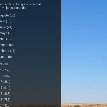
anzan libro fotográfico con las
mejores picás de ...
agosto
(58)
julio
(10)
junio
(21)
mayo
(13)
abril
(13)
marzo
(6)
febrero
(11)
enero
(9)
21
(390)
20
(752)
19
(387)
18
(884)
17
(914)
16
(365)
15
(787)
14
(310)