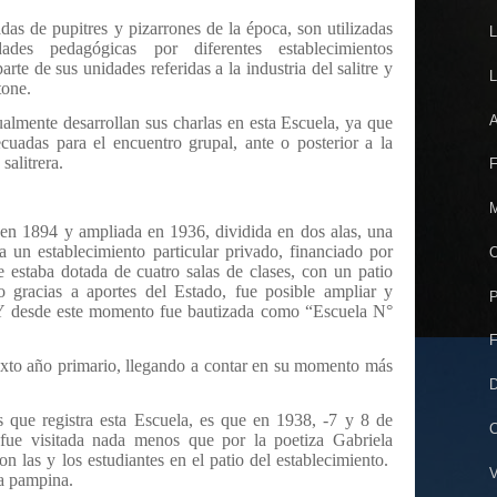
as de pupitres y pizarrones de la época, son utilizadas
L
ades pedagógicas por diferentes establecimientos
te de sus unidades referidas a la industria del salitre y
L
tone.
A
almente desarrollan sus charlas en esta Escuela, ya que
cuadas para el encuentro grupal, ante o posterior a la
salitrera.
F
M
en 1894 y ampliada en 1936, dividida en dos alas, una
a un establecimiento particular privado, financiado por
O
e estaba dotada de cuatro salas de clases, con un patio
o gracias a aportes del Estado, fue posible ampliar y
P
Y desde este momento fue bautizada como “Escuela N°
F
sexto año primario, llegando a contar en su momento más
D
 que registra esta Escuela, es que en 1938, -7 y 8 de
C
fue visitada nada menos que por la poetiza Gabriela
n las y los estudiantes en el patio del establecimiento.
V
ta pampina.