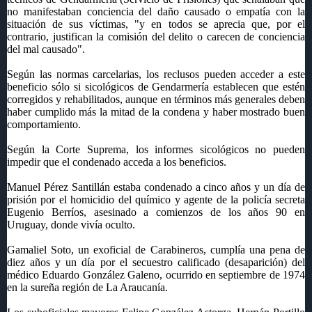
no manifestaban conciencia del daño causado o empatía con la
situación de sus víctimas, "y en todos se aprecia que, por el
contrario, justifican la comisión del delito o carecen de conciencia
del mal causado".
Según las normas carcelarias, los reclusos pueden acceder a este
beneficio sólo si sicológicos de Gendarmería establecen que estén
corregidos y rehabilitados, aunque en términos más generales deben
haber cumplido más la mitad de la condena y haber mostrado buen
comportamiento.
Según la Corte Suprema, los informes sicológicos no pueden
impedir que el condenado acceda a los beneficios.
Manuel Pérez Santillán estaba condenado a cinco años y un día de
prisión por el homicidio del químico y agente de la policía secreta
Eugenio Berríos, asesinado a comienzos de los años 90 en
Uruguay, donde vivía oculto.
Gamaliel Soto, un exoficial de Carabineros, cumplía una pena de
diez años y un día por el secuestro calificado (desaparición) del
médico Eduardo González Galeno, ocurrido en septiembre de 1974
en la sureña región de La Araucanía.