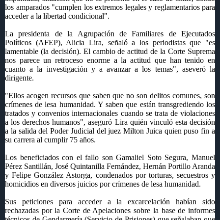
los amparados "cumplen los extremos legales y reglamentarios para
acceder a la libertad condicional".
La presidenta de la Agrupación de Familiares de Ejecutados
Políticos (AFEP), Alicia Lira, señaló a los periodistas que "es
lamentable (la decisión). El cambio de actitud de la Corte Suprema
nos parece un retroceso enorme a la actitud que han tenido en
cuanto a la investigación y a avanzar a los temas", aseveró la
dirigente.
"Ellos acogen recursos que saben que no son delitos comunes, son
crímenes de lesa humanidad. Y saben que están transgrediendo los
tratados y convenios internacionales cuando se trata de violaciones
a los derechos humanos", aseguró Lira quién vinculó esta decisión
a la salida del Poder Judicial del juez Milton Juica quien puso fin a
su carrera al cumplir 75 años.
Los beneficiados con el fallo son Gamaliel Soto Segura, Manuel
Pérez Santillán, José Quintanilla Fernández, Hernán Portillo Aranda
y Felipe González Astorga, condenados por torturas, secuestros y
homicidios en diversos juicios por crímenes de lesa humanidad.
Sus peticiones para acceder a la excarcelación habían sido
rechazadas por la Corte de Apelaciones sobre la base de informes
técnicos de Gendarmería (Servicio de Prisiones) que señalaban que