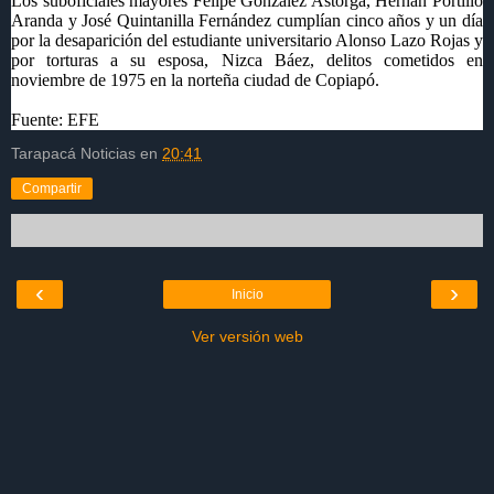
Los suboficiales mayores Felipe González Astorga, Hernán Portillo
Aranda y José Quintanilla Fernández cumplían cinco años y un día
por la desaparición del estudiante universitario Alonso Lazo Rojas y
por torturas a su esposa, Nizca Báez, delitos cometidos en
noviembre de 1975 en la norteña ciudad de Copiapó.
Fuente: EFE
Tarapacá Noticias
en
20:41
Compartir
‹
›
Inicio
Ver versión web