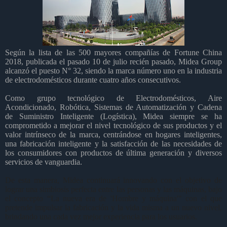
Según la lista de las 500 mayores compañías de Fortune China
2018, publicada el pasado 10 de julio recién pasado, Midea Group
alcanzó el puesto N° 32, siendo la marca número uno en la industria
de electrodomésticos durante cuatro años consecutivos.
Como grupo tecnológico de Electrodomésticos, Aire
Acondicionado, Robótica, Sistemas de Automatización y Cadena
de Suministro Inteligente (Logística), Midea siempre se ha
comprometido a mejorar el nivel tecnológico de sus productos y el
valor intrínseco de la marca, centrándose en hogares inteligentes,
una fabricación inteligente y la satisfacción de las necesidades de
los consumidores con productos de última generación y diversos
servicios de vanguardia.
De esta manera, Midea continuará innovando con el objetivo de
lograr una simbiosis perfecta entre las personas y las máquinas, bajo
el concepto “La nueva era de 'Hombre y máquina'" con el que
pretende impulsar la fabricación y la vida misma a un nuevo nivel,
brindando una cada vez mejor experiencia para los usuarios.