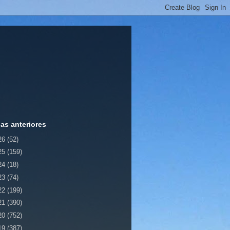
ias anteriores
26
(52)
25
(159)
24
(18)
23
(74)
22
(199)
21
(390)
20
(752)
19
(387)