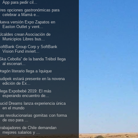
App para pedir cil...
res opciones gastronómicas para
celebrar a Mamá e...
ueva versión Expo Zapatos en
Easton Outlet y vent...
lcaldes crean Asociación de
Municipios Libres bus...
oftBank Group Corp y SoftBank
Vision Fund inviert...
Ska Cebolla” de la banda Trébol llega
al escenari...
ragón literario llega a Iquique
udipek estará presente en la novena
edición de Ex...
lega Expobebé 2019: El más
esperando encuentro de...
ucid Dreams lanza experiencia única
en el mundo
as revolucionarias gomitas con forma
de oso para ...
rabajadores de Chile demandan
mejores salarios y ...