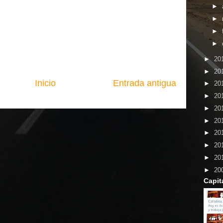
►
►
►
►
►
20
►
20
Inicio
Entrada antigua
►
20
►
20
►
20
►
20
►
20
►
20
►
20
►
20
Capit