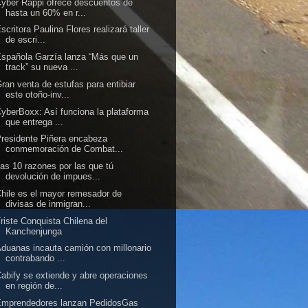
yber Rappi ofrece descuentos de
hasta un 60% en r...
scritora Paulina Flores realizará taller
de escri...
spañola Garzía lanza “Más que un
track” su nueva ...
ran venta de estufas para entibiar
este otoño-inv...
yberBoxx: Así funciona la plataforma
que entrega ...
residente Piñera encabeza
conmemoración de Combat...
as 10 razones por las que tú
devolución de impues...
hile es el mayor remesador de
divisas de inmigran...
riste Conquista Chilena del
Kanchenjunga
duanas incauta camión con millonario
contrabando ...
abify se extiende y abre operaciones
en región de...
Emprendedores lanzan PedidosGas