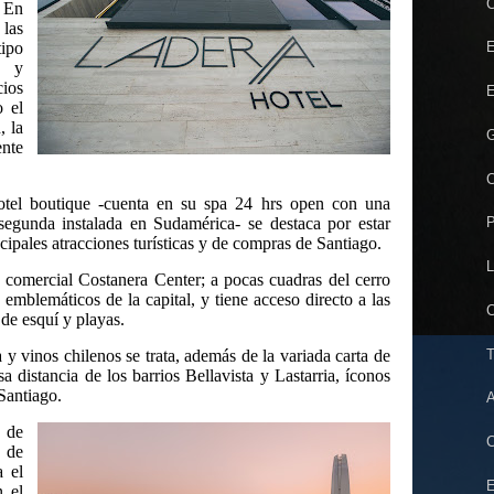
C
 En
las
tipo
E
a y
ios
E
o el
, la
G
nte
C
otel boutique -cuenta en su spa 24 hrs open con una
segunda instalada en Sudamérica- se destaca por estar
P
cipales atracciones turísticas y de compras de Santiago.
L
o comercial Costanera Center; a pocas cuadras del cerro
emblemáticos de la capital, y tiene acceso directo a las
C
 de esquí y playas.
T
a y vinos chilenos se trata, además de la variada carta de
sa distancia de los barrios Bellavista y Lastarria, íconos
Santiago.
A
s de
C
e de
a el
n el