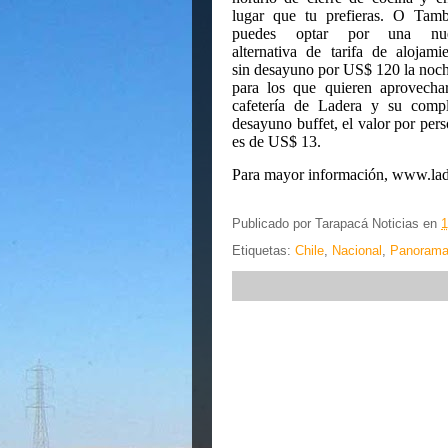
lugar que tu prefieras. O Tamb
puedes optar por una nu
alternativa de tarifa de alojami
sin desayuno por US$ 120 la noc
para los que quieren aprovecha
cafetería de Ladera y su compl
desayuno buffet, el valor por per
es de US$ 13.
Para mayor información,
www.lad
Publicado por
Tarapacá Noticias
en
1
Etiquetas:
Chile
,
Nacional
,
Panoram