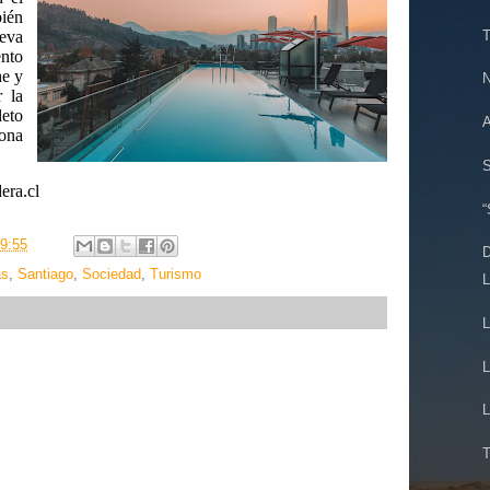
ién
T
eva
ento
he y
N
r la
eto
A
sona
S
era.cl
“
9:55
D
as
,
Santiago
,
Sociedad
,
Turismo
L
L
L
L
T