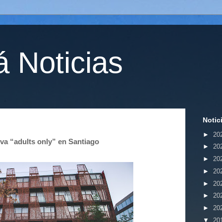
 Noticias
Notic
►
20
iva “adults only” en Santiago
►
20
►
20
►
20
►
20
►
20
►
20
▼
20