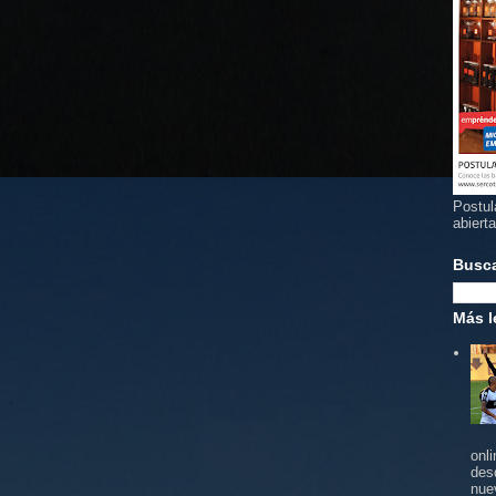
Postul
abiert
Busc
Más l
onl
des
nue