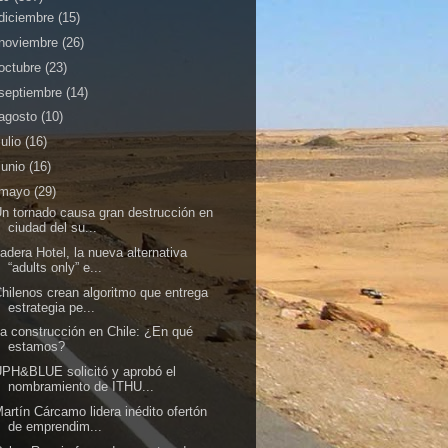
diciembre
(15)
noviembre
(26)
octubre
(23)
septiembre
(14)
agosto
(10)
julio
(16)
junio
(16)
mayo
(29)
n tornado causa gran destrucción en
ciudad del su...
adera Hotel, la nueva alternativa
“adults only” e...
hilenos crean algoritmo que entrega
estrategia pe...
a construcción en Chile: ¿En qué
estamos?
PH&BLUE solicitó y aprobó el
nombramiento de ITHU...
artín Cárcamo lidera inédito ofertón
de emprendim...