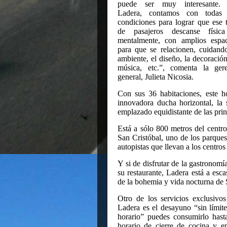
puede ser muy interesante.
Ladera, contamos con todas 
condiciones para lograr que ese 
de pasajeros descanse físic
mentalmente, con amplios espac
para que se relacionen, cuidand
ambiente, el diseño, la decoración
música, etc.”, comenta la gere
general, Julieta Nicosia.
Con sus 36 habitaciones, este h
innovadora ducha horizontal, la 
emplazado equidistante de las prin
Está a sólo 800 metros del centr
San Cristóbal, uno de los parques 
autopistas que llevan a los centros
Y si de disfrutar de la gastronomí
su restaurante, Ladera está a esca
de la bohemia y vida nocturna de 
Otro de los servicios exclusivo
Ladera es el desayuno “sin límit
horario” puedes consumirlo hast
horario de cierre de cocina y e