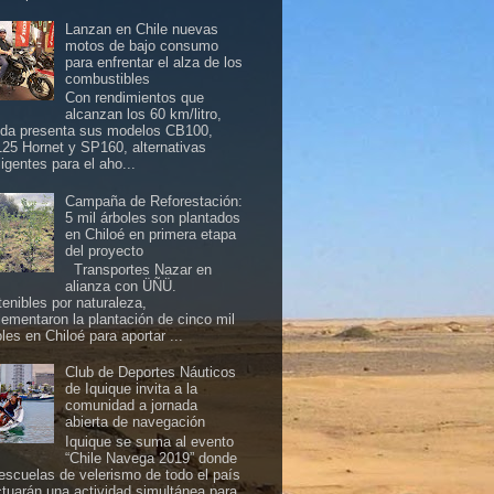
Lanzan en Chile nuevas
motos de bajo consumo
para enfrentar el alza de los
combustibles
Con rendimientos que
alcanzan los 60 km/litro,
da presenta sus modelos CB100,
25 Hornet y SP160, alternativas
ligentes para el aho...
Campaña de Reforestación:
5 mil árboles son plantados
en Chiloé en primera etapa
del proyecto
Transportes Nazar en
alianza con ÜÑÜ.
tenibles por naturaleza,
lementaron la plantación de cinco mil
les en Chiloé para aportar ...
Club de Deportes Náuticos
de Iquique invita a la
comunidad a jornada
abierta de navegación
Iquique se suma al evento
“Chile Navega 2019” donde
 escuelas de velerismo de todo el país
ctuarán una actividad simultánea para