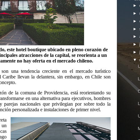
►
►
►
►
►
►
do, este hotel boutique ubicado en pleno corazón de
►
ncipales atracciones de la capital, se reorienta a un
▼
amente no hay oferta en el mercado chileno.
U
 son una tendencia creciente en el mercado turístico
l Caribe llevan la delantera, sin embargo, en Chile son
L
oncepto.
C
zón de la comuna de Providencia, está reorientando su
ransformarse en una alternativa para ejecutivos, hombres
 y parejas nacionales que privilegian por sobre todo la
L
ención personalizada e instalaciones de primer nivel.
U
reta
, un
M
icas
iago