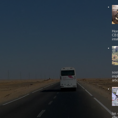
Hon
CB1
inte
sos
imp
árbo
las
efe