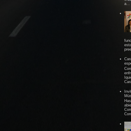
a...
fun
est
pree
Car
espe
Con
enf
Iqu
Car
Inv
Mús
Has
abi
Con
Con