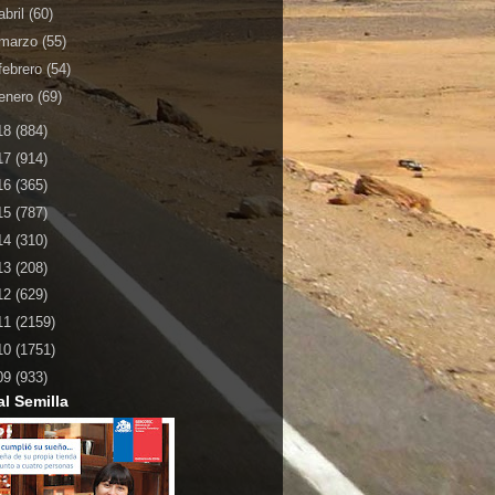
abril
(60)
marzo
(55)
febrero
(54)
enero
(69)
18
(884)
17
(914)
16
(365)
15
(787)
14
(310)
13
(208)
12
(629)
11
(2159)
10
(1751)
09
(933)
al Semilla