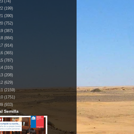
23
(74)
22
(199)
21
(390)
20
(752)
19
(387)
18
(884)
17
(914)
16
(365)
15
(787)
14
(310)
13
(208)
12
(629)
11
(2159)
10
(1751)
09
(933)
al Semilla