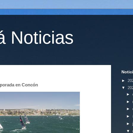
 Noticias
Notic
►
20
emporada en Concón
▼
20
►
►
►
►
►
▼