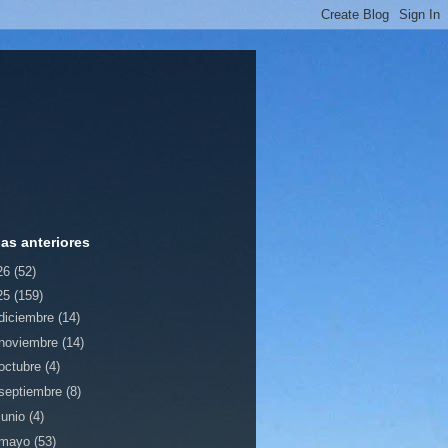
ias anteriores
26
(52)
25
(159)
diciembre
(14)
noviembre
(14)
octubre
(4)
septiembre
(8)
junio
(4)
mayo
(53)