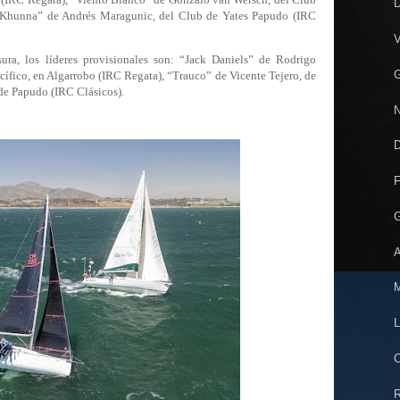
D
 “Khunna” de Andrés Maragunic, del Club de Yates Papudo (IRC
V
ra, los líderes provisionales son: “Jack Daniels” de Rodrigo
G
cífico, en Algarrobo (IRC Regata), “Trauco” de Vicente Tejero, de
de Papudo (IRC Clásicos).
N
D
F
G
A
M
L
C
R