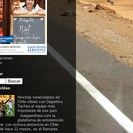
aciones
as
ar
eídas
Hinchas venezolanos en
Chile vibran con Deportivo
Tachira el equipo más
importante de ese país
Juegaenlinea.com la
plataforma de entretención
ine, con exitosa presencia en Chile
de hace 11 meses, es el flamante