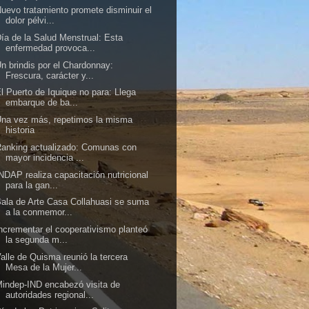
uevo tratamiento promete disminuir el
dolor pélvi...
ía de la Salud Menstrual: Esta
enfermedad provoca...
n brindis por el Chardonnay:
Frescura, carácter y...
l Puerto de Iquique no para: Llega
embarque de ba...
na vez más, repetimos la misma
historia
anking actualizado: Comunas con
mayor incidencia ...
NDAP realiza capacitación nutricional
para la gan...
ala de Arte Casa Collahuasi se suma
a la conmemor...
ncrementar el cooperativismo planteó
la segunda m...
alle de Quisma reunió la tercera
Mesa de la Mujer...
indep-IND encabezó visita de
autoridades regional...