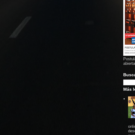
Postul
abiert
Busc
Más l
onl
des