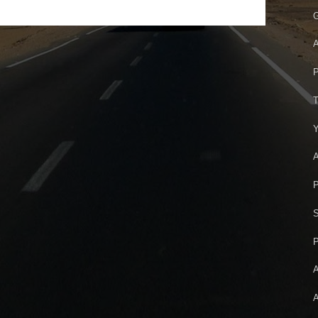
G
A
P
T
Y
A
P
S
P
A
A