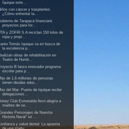
Iquique este...
iños con cáncer y trasplantes:
¿Cómo enfrentar la...
obierno de Tarapacá financiará
proyectos para for...
TA y ZOFRI S.A reciclan 150 kilos de
ropa y propi...
anto Tomás Iquique va en busca de
la excelencia p...
ealizan obras de rehabilitación en
Teatro de Humb...
royecto B lanza innovador programa
escolar para p...
ás de 1,6 millones de personas
tienen deudas educ...
es del Mar: Puerto de Iquique recibe
delegaciones...
otary Club Esmeralda llevó alegría a
madres de se...
Grandes Personajes de Nuestra
Historia Naval” se ...
onfianza y salud dental: La apuesta
de una startu...