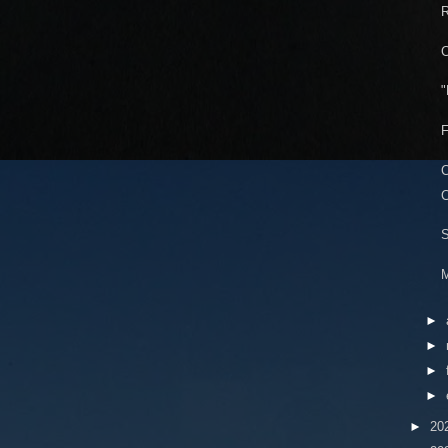
R
C
"
F
C
C
S
M
►
►
►
►
►
20