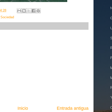
N
4:28
,
Sociedad
G
U
S
R
P
M
M
R
“
Inicio
Entrada antigua
C