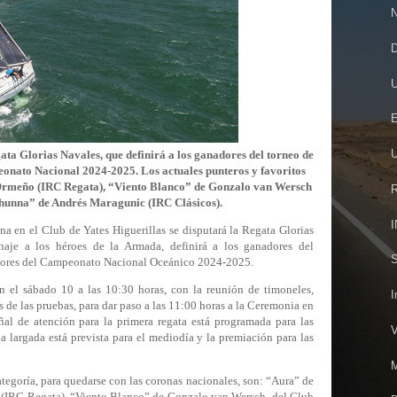
N
D
U
E
U
ata Glorias Navales, que definirá a los ganadores del torneo de
onato Nacional 2024-2025. Los actuales punteros y favoritos
Ormeño (IRC Regata), “Viento Blanco” de Gonzalo van Wersch
R
hunna” de Andrés Maragunic (IRC Clásicos).
I
na en el Club de Yates Higuerillas se disputará la Regata Glorias
aje a los héroes de la Armada, definirá a los ganadores del
S
dores del Campeonato Nacional Oceánico 2024-2025.
 el sábado 10 a las 10:30 horas, con la reunión de timoneles,
I
s de las pruebas, para dar paso a las 11:00 horas a la Ceremonia en
ñal de atención para la primera regata está programada para las
V
a largada está prevista para el mediodía y la premiación para las
M
ategoría, para quedarse con las coronas nacionales, son: “Aura” de
 (IRC Regata), “Viento Blanco” de Gonzalo van Wersch, del Club