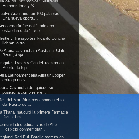
ía de los Patrimonios: Salitreras
Humberstone y S...
uelve Araucanía en 100 palabras:
Una nueva oportu...
endarmería fue calificada con
estándares de “Exce...
estlé y Transportes Ricardo Concha
lideran la tra...
e Arena Cavancha a Australia: Chile,
Brasil, Arge...
ragatas Lynch y Condell recalan en
Puerto de Iqui...
uía Latinoamericana Alistair Cooper,
entrega nuev...
rena Cavancha de Iquique se
posiciona como refere...
es del Mar: Alumnos conocen el rol
del Puerto de ...
a Tirana inauguró la primera Farmacia
Digital Fra...
omunidades educativas de Alto
Hospicio conmemorar...
egional Red Bull Batalla aterriza en