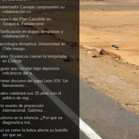
obernador Carvajal comprometió su
colaboración co...
vance del Plan Camélido en
Tarapacá: Fortaleciend...
lanificación en etapas tempranas y
colaboración s...
ecnología disruptiva: Universidad de
Chile inaugu...
ates Oceánicos cierran la temporada
en Concón
guas que circulan bajo depósitos
volcánicos del a...
rimer discurso del papa León XIV: Un
llamamiento ...
aiko celebrará sus 25 años con el
público de regi...
or evento de proyección
internacional, Salitrera ...
utismo en la infancia: ¿Por qué se
diagnostica má...
sí es como la bolsa afecta su bolsillo
sin que se...