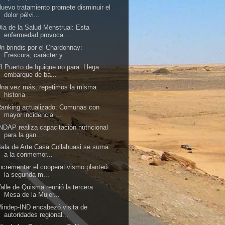
uevo tratamiento promete disminuir el
dolor pélvi...
ía de la Salud Menstrual: Esta
enfermedad provoca...
n brindis por el Chardonnay:
Frescura, carácter y...
l Puerto de Iquique no para: Llega
embarque de ba...
na vez más, repetimos la misma
historia
anking actualizado: Comunas con
mayor incidencia ...
NDAP realiza capacitación nutricional
para la gan...
ala de Arte Casa Collahuasi se suma
a la conmemor...
ncrementar el cooperativismo planteó
la segunda m...
alle de Quisma reunió la tercera
Mesa de la Mujer...
indep-IND encabezó visita de
autoridades regional...