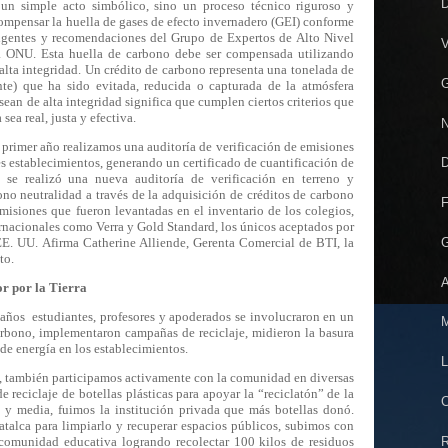
D
 un simple acto simbólico, sino un proceso técnico riguroso y
 compensar la huella de gases de efecto invernadero (GEI) conforme
vigentes y recomendaciones del Grupo de Expertos de Alto Nivel
V
 ONU. Esta huella de carbono debe ser compensada utilizando
lta integridad. Un crédito de carbono representa una tonelada de
G
te) que ha sido evitada, reducida o capturada de la atmósfera
 sean de alta integridad significa que cumplen ciertos criterios que
ea real, justa y efectiva.
N
l primer año realizamos una auditoría de verificación de emisiones
es establecimientos, generando un certificado de cuantificación de
D
, se realizó una nueva auditoría de verificación en terreno y
no neutralidad a través de la adquisición de créditos de carbono
F
misiones que fueron levantadas en el inventario de los colegios,
ternacionales como Verra y Gold Standard, los únicos aceptados por
G
EE. UU. Afirma Catherine Alliende, Gerenta Comercial de BTI, la
to.
A
or por la Tierra
s años
estudiantes, profesores y apoderados se involucraron en un
M
arbono, implementaron campañas de reciclaje, midieron la basura
e energía en los establecimientos.
L
, también participamos activamente con la comunidad en diversas
 reciclaje de botellas plásticas para apoyar la “reciclatón” de la
C
y media, fuimos la institución privada que más botellas donó.
talca para limpiarlo y recuperar espacios públicos, subimos con
R
comunidad educativa logrando recolectar 100 kilos de residuos