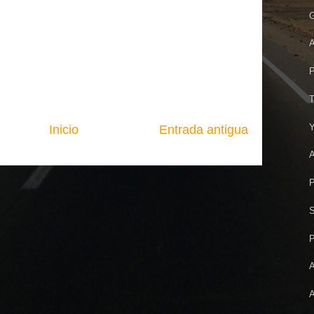
G
A
P
T
Y
Inicio
Entrada antigua
A
P
S
P
A
A