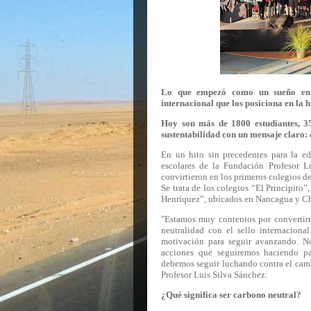
Lo que empezó como un sueño en l
internacional que los posiciona en la 
Hoy son más de 1800 estudiantes, 3
sustentabilidad con un mensaje claro: e
En un hito sin precedentes para la ed
escolares de la Fundación Profesor L
convirtieron en los primeros colegios 
Se trata de los colegios “El Principito
Henríquez”, ubicados en Nancagua y C
"Estamos muy contentos por convertirn
neutralidad con el sello internaciona
motivación para seguir avanzando. No
acciones que seguiremos haciendo par
debemos seguir luchando contra el camb
Profesor Luis Silva Sánchez
.
¿Qué significa ser carbono neutral?