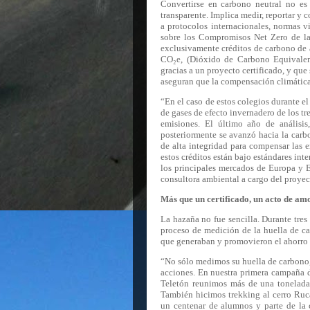
Convertirse en carbono neutral no es
transparente. Implica medir, reportar y
a protocolos internacionales, normas 
sobre los Compromisos Net Zero de la
exclusivamente créditos de carbono de a
CO
₂
e, (Dióxido de Carbono Equivalen
gracias a un proyecto certificado, y que
aseguran que la compensación climática s
“En el caso de estos colegios durante e
de gases de efecto invernadero de los tr
emisiones. El último año de análisis
posteriormente se avanzó hacia la carbo
de alta integridad para compensar las e
estos créditos están bajo estándares in
los principales mercados de Europa y 
consultora ambiental a cargo del proyec
Más que un certificado, un acto de am
La hazaña no fue sencilla. Durante tre
proceso de medición de la huella de c
que generaban y promovieron el ahorro d
“No sólo medimos su huella de carbono
acciones. En nuestra primera campaña de
Teletón reunimos más de una tonelada 
También hicimos trekking al cerro Ruca
un centenar de alumnos y parte de la 