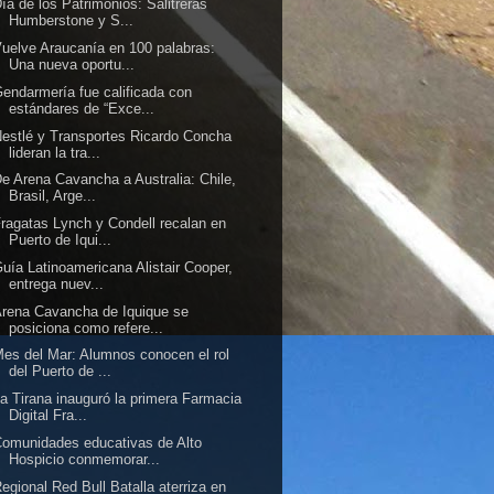
ía de los Patrimonios: Salitreras
Humberstone y S...
uelve Araucanía en 100 palabras:
Una nueva oportu...
endarmería fue calificada con
estándares de “Exce...
estlé y Transportes Ricardo Concha
lideran la tra...
e Arena Cavancha a Australia: Chile,
Brasil, Arge...
ragatas Lynch y Condell recalan en
Puerto de Iqui...
uía Latinoamericana Alistair Cooper,
entrega nuev...
rena Cavancha de Iquique se
posiciona como refere...
es del Mar: Alumnos conocen el rol
del Puerto de ...
a Tirana inauguró la primera Farmacia
Digital Fra...
omunidades educativas de Alto
Hospicio conmemorar...
egional Red Bull Batalla aterriza en