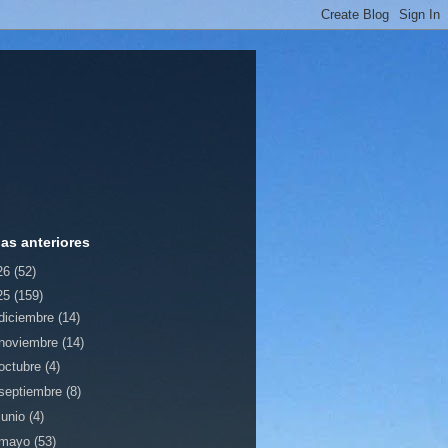
ias anteriores
26
(52)
25
(159)
diciembre
(14)
noviembre
(14)
octubre
(4)
septiembre
(8)
junio
(4)
mayo
(53)