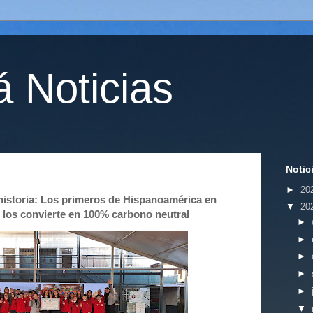
 Noticias
Notic
►
20
istoria: Los primeros de Hispanoamérica en
▼
20
e los convierte en 100% carbono neutral
►
►
►
►
►
▼