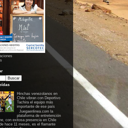
aciones
as
ar
eídas
Hinchas venezolanos en
Chile vibran con Deportivo
Tachira el equipo más
importante de ese país
Juegaenlinea.com la
plataforma de entretención
ine, con exitosa presencia en Chile
de hace 11 meses, es el flamante