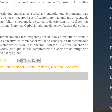
 Gonzalo Silva presidente de la Fundación Profesor Luis Silva
N
desde que empezamos a reciclar y entender que el momento para
 que nos entregaron la certificación internacional me di cuenta de
G
muy feliz y emocionada de ser parte de este cambio y así con mis
, afirmó Florencia Corbalán, alumna de octavo básico del colegio
U
 internacionales más exigentes del mundo en materia de cambio
S
ad educativa celebran haber validado cada acción transformadora
establecimientos de la Fundación Profesor Luis Silva Sánchez no
R
sadas, sino que se han comprometido a acciones de mitigación
ad a largo plazo.
P
2:04
ión
,
Internacional
,
Medio Ambiente
,
Nacional
,
Sociedad
M
M
R
“
C