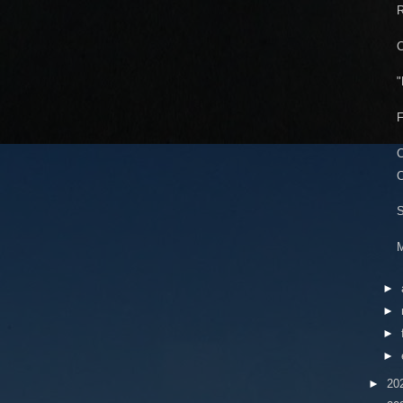
R
C
"
F
C
C
S
M
►
►
►
►
►
20