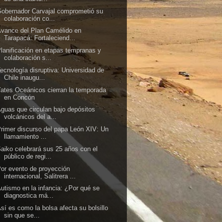
obernador Carvajal comprometió su
colaboración co...
vance del Plan Camélido en
Tarapacá: Fortaleciend...
lanificación en etapas tempranas y
colaboración s...
ecnología disruptiva: Universidad de
Chile inaugu...
ates Oceánicos cierran la temporada
en Concón
guas que circulan bajo depósitos
volcánicos del a...
rimer discurso del papa León XIV: Un
llamamiento ...
aiko celebrará sus 25 años con el
público de regi...
or evento de proyección
internacional, Salitrera ...
utismo en la infancia: ¿Por qué se
diagnostica má...
sí es como la bolsa afecta su bolsillo
sin que se...