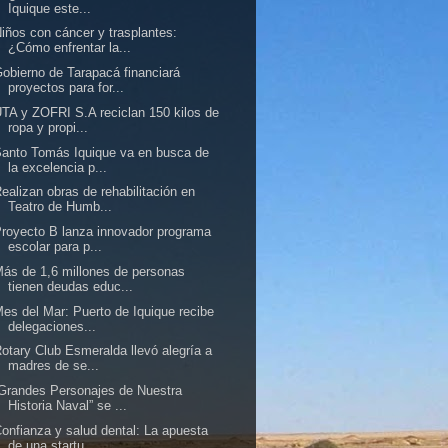
Iquique este...
iños con cáncer y trasplantes:
¿Cómo enfrentar la...
obierno de Tarapacá financiará
proyectos para for...
TA y ZOFRI S.A reciclan 150 kilos de
ropa y propi...
anto Tomás Iquique va en busca de
la excelencia p...
ealizan obras de rehabilitación en
Teatro de Humb...
royecto B lanza innovador programa
escolar para p...
ás de 1,6 millones de personas
tienen deudas educ...
es del Mar: Puerto de Iquique recibe
delegaciones...
otary Club Esmeralda llevó alegría a
madres de se...
Grandes Personajes de Nuestra
Historia Naval” se ...
onfianza y salud dental: La apuesta
de una startu...