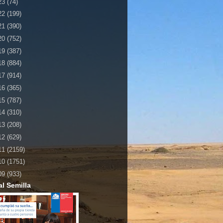
23
(74)
22
(199)
21
(390)
20
(752)
19
(387)
18
(884)
17
(914)
16
(365)
15
(787)
14
(310)
13
(208)
12
(629)
11
(2159)
10
(1751)
09
(933)
al Semilla