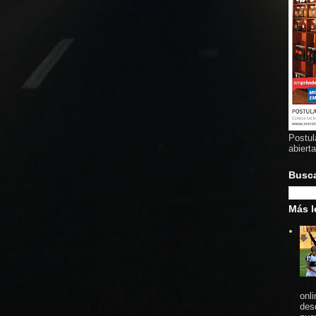
Postul
abiert
Busc
Más l
onl
des