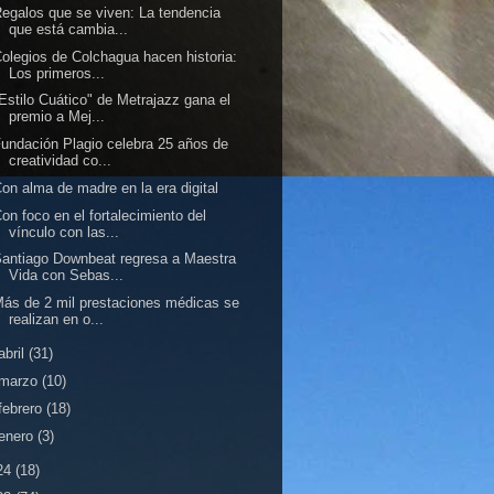
egalos que se viven: La tendencia
que está cambia...
olegios de Colchagua hacen historia:
Los primeros...
Estilo Cuático" de Metrajazz gana el
premio a Mej...
undación Plagio celebra 25 años de
creatividad co...
on alma de madre en la era digital
on foco en el fortalecimiento del
vínculo con las...
antiago Downbeat regresa a Maestra
Vida con Sebas...
ás de 2 mil prestaciones médicas se
realizan en o...
abril
(31)
marzo
(10)
febrero
(18)
enero
(3)
24
(18)