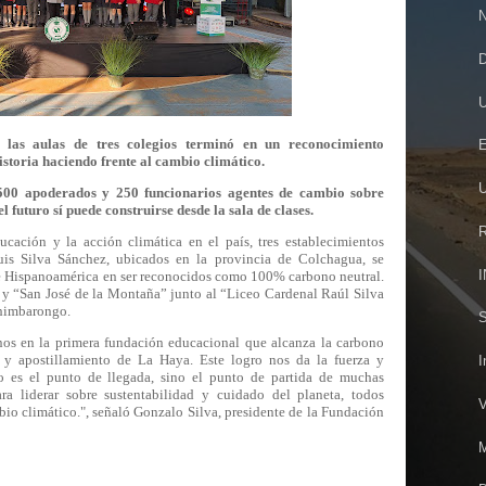
N
D
U
as aulas de tres colegios terminó en un reconocimiento
E
historia haciendo frente al cambio climático.
U
500 apoderados y 250 funcionarios agentes de cambio sobre
l futuro sí puede construirse desde la sala de clases.
R
ucación y la acción climática en el país, tres establecimientos
uis Silva Sánchez, ubicados en la provincia de Colchagua, se
I
de Hispanoamérica en ser reconocidos como 100% carbono neutral.
”, y “San José de la Montaña” junto al “Liceo Cardenal Raúl Silva
himbarongo.
S
os en la primera fundación educacional que alcanza la carbono
l y apostillamiento de La Haya. Este logro nos da la fuerza y
I
 es el punto de llegada, sino el punto de partida de muchas
a liderar sobre sustentabilidad y cuidado del planeta, todos
V
io climático.", señaló Gonzalo Silva,
presidente de la Fundación
M