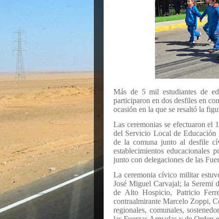
Más de 5 mil estudiantes de ed
participaron en dos desfiles en c
ocasión en la que se resaltó la fi
Las ceremonias se efectuaron el 1
del Servicio Local de Educación
de la comuna junto al desfile c
establecimientos educacionales p
junto con delegaciones de las Fu
La ceremonia cívico militar estu
José Miguel Carvajal; la Seremi 
de Alto Hospicio, Patricio Fer
contraalmirante Marcelo Zoppi, Co
regionales, comunales, sostenedor
las Fuerzas Armadas y de Orden e 