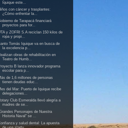
Iquique este...
iños con cáncer y trasplantes:
¿Cómo enfrentar la...
obierno de Tarapacá financiará
proyectos para for...
TA y ZOFRI S.A reciclan 150 kilos de
ropa y propi...
anto Tomás Iquique va en busca de
la excelencia p...
ealizan obras de rehabilitación en
Teatro de Humb...
royecto B lanza innovador programa
escolar para p...
ás de 1,6 millones de personas
tienen deudas educ...
es del Mar: Puerto de Iquique recibe
delegaciones...
otary Club Esmeralda llevó alegría a
madres de se...
Grandes Personajes de Nuestra
Historia Naval” se ...
onfianza y salud dental: La apuesta
de una startu...