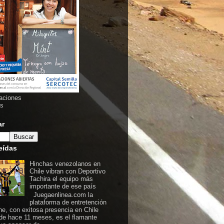
aciones
as
ar
eídas
Hinchas venezolanos en
Chile vibran con Deportivo
Tachira el equipo más
importante de ese país
Juegaenlinea.com la
plataforma de entretención
ine, con exitosa presencia en Chile
de hace 11 meses, es el flamante