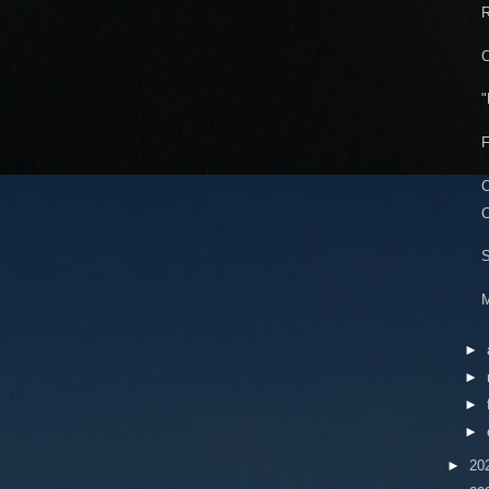
R
C
"
F
C
C
S
M
►
►
►
►
►
20