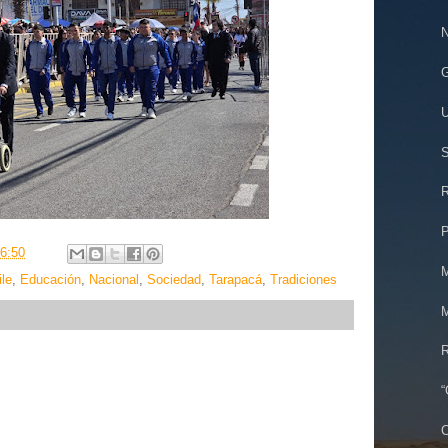
N
G
U
S
R
P
6:50
M
ile
,
Educación
,
Nacional
,
Sociedad
,
Tarapacá
,
Tradiciones
M
R
“
C