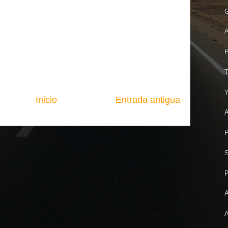
G
A
P
T
Y
Inicio
Entrada antigua
A
P
S
P
A
A