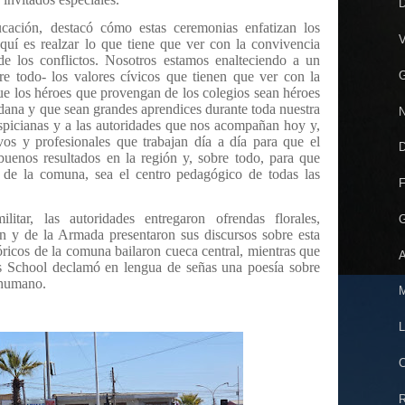
D
cación, destacó cómo estas ceremonias enfatizan los
V
aquí es realzar lo que tiene que ver con la convivencia
 de los conflictos. Nosotros estamos enalteciendo a un
G
bre todo- los valores cívicos que tienen que ver con la
ue los héroes que provengan de los colegios sean héroes
adana y que sean grandes aprendices durante toda nuestra
N
ospicianas y a las autoridades que nos acompañan hoy y,
ivos y profesionales que trabajan día a día para que el
D
buenos resultados en la región y, sobre todo, para que
 de la comuna, sea el centro pedagógico de todas las
F
itar, las autoridades entregaron ofrendas florales,
G
ón y de la Armada presentaron sus discursos sobre esta
ricos de la comuna bailaron cueca central, mientras que
A
s School declamó en lengua de señas una poesía sobre
 humano.
M
L
C
R