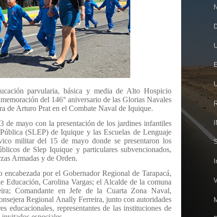
N
D
U
E
U
ucación parvularia, básica y media de Alto Hospicio
onmemoración del 146° aniversario de las Glorias Navales
R
gura de Arturo Prat en el Combate Naval de Iquique.
I
3 de mayo con la presentación de los jardines infantiles
 Pública (SLEP) de Iquique y las Escuelas de Lenguaje
ívico militar del 15 de mayo donde se presentaron los
S
úblicos de Slep Iquique y particulares subvencionados,
erzas Armadas y de Orden.
I
vo encabezada por el Gobernador Regional de Tarapacá,
V
de Educación, Carolina Vargas; el Alcalde de la comuna
reira; Comandante en Jefe de la Cuarta Zona Naval,
nsejera Regional Anally Ferreira, junto con autoridades
M
es educacionales, representantes de las instituciones de
invitados especiales.