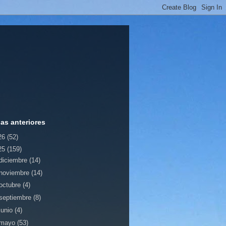
ias anteriores
26
(52)
25
(159)
diciembre
(14)
noviembre
(14)
octubre
(4)
septiembre
(8)
junio
(4)
mayo
(53)