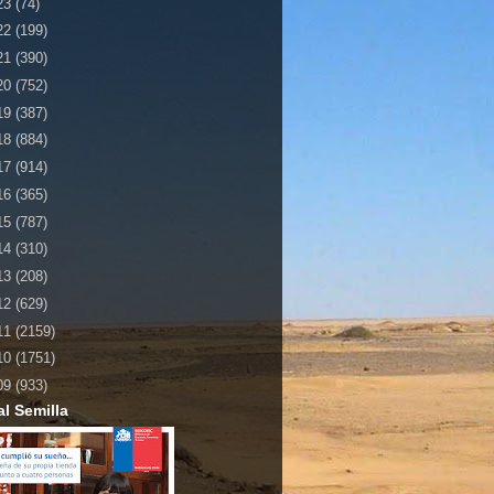
23
(74)
22
(199)
21
(390)
20
(752)
19
(387)
18
(884)
17
(914)
16
(365)
15
(787)
14
(310)
13
(208)
12
(629)
11
(2159)
10
(1751)
09
(933)
al Semilla