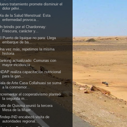
uevo tratamiento promete disminuir el
dolor pélvi...
ía de la Salud Menstrual: Esta
enfermedad provoca...
n brindis por el Chardonnay:
Frescura, carácter y...
l Puerto de Iquique no para: Llega
embarque de ba...
na vez más, repetimos la misma
historia
anking actualizado: Comunas con
mayor incidencia ...
NDAP realiza capacitación nutricional
para la gan...
ala de Arte Casa Collahuasi se suma
a la conmemor...
ncrementar el cooperativismo planteó
la segunda m...
alle de Quisma reunió la tercera
Mesa de la Mujer...
indep-IND encabezó visita de
autoridades regional...