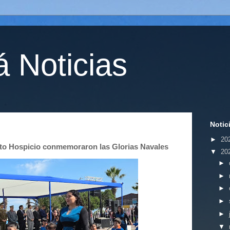
 Noticias
Notic
►
20
to Hospicio conmemoraron las Glorias Navales
▼
20
►
►
►
►
►
▼