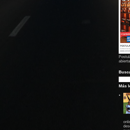
Postul
abiert
Busc
Más l
onl
des