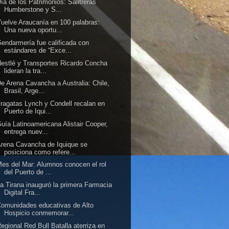
ía de los Patrimonios: Salitreras
Humberstone y S...
uelve Araucanía en 100 palabras:
Una nueva oportu...
endarmería fue calificada con
estándares de “Exce...
estlé y Transportes Ricardo Concha
lideran la tra...
e Arena Cavancha a Australia: Chile,
Brasil, Arge...
ragatas Lynch y Condell recalan en
Puerto de Iqui...
uía Latinoamericana Alistair Cooper,
entrega nuev...
rena Cavancha de Iquique se
posiciona como refere...
es del Mar: Alumnos conocen el rol
del Puerto de ...
a Tirana inauguró la primera Farmacia
Digital Fra...
omunidades educativas de Alto
Hospicio conmemorar...
egional Red Bull Batalla aterriza en