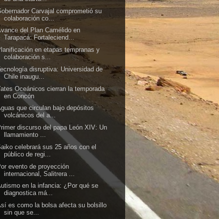
obernador Carvajal comprometió su
colaboración co...
vance del Plan Camélido en
Tarapacá: Fortaleciend...
lanificación en etapas tempranas y
colaboración s...
ecnología disruptiva: Universidad de
Chile inaugu...
ates Oceánicos cierran la temporada
en Concón
guas que circulan bajo depósitos
volcánicos del a...
rimer discurso del papa León XIV: Un
llamamiento ...
aiko celebrará sus 25 años con el
público de regi...
or evento de proyección
internacional, Salitrera ...
utismo en la infancia: ¿Por qué se
diagnostica má...
sí es como la bolsa afecta su bolsillo
sin que se...