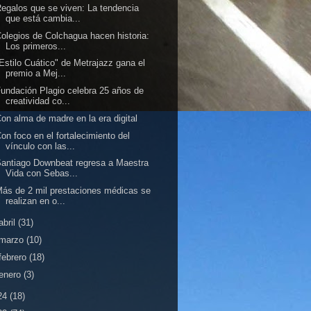
egalos que se viven: La tendencia
que está cambia...
olegios de Colchagua hacen historia:
Los primeros...
Estilo Cuático" de Metrajazz gana el
premio a Mej...
undación Plagio celebra 25 años de
creatividad co...
on alma de madre en la era digital
on foco en el fortalecimiento del
vínculo con las...
antiago Downbeat regresa a Maestra
Vida con Sebas...
ás de 2 mil prestaciones médicas se
realizan en o...
abril
(31)
marzo
(10)
febrero
(18)
enero
(3)
24
(18)