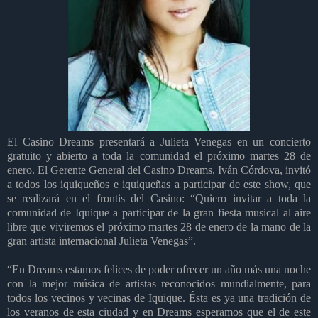
El Casino Dreams presentará a Julieta Venegas en un concierto
gratuito y abierto a toda la comunidad el próximo martes 28 de
enero. El Gerente General del Casino Dreams, Iván Córdova, invitó
a todos los iquiqueños e iquiqueñas a participar de este show, que
se realizará en el frontis del Casino: “Quiero invitar a toda la
comunidad de Iquique a participar de la gran fiesta musical al aire
libre que viviremos el próximo martes 28 de enero de la mano de la
gran artista internacional Julieta Venegas”.
“En Dreams estamos felices de poder ofrecer un año más una noche
con la mejor música de artistas reconocidos mundialmente, para
todos los vecinos y vecinas de Iquique. Ésta es ya una tradición de
los veranos de esta ciudad y en Dreams esperamos que el de este