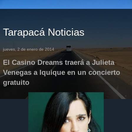
Tarapacá Noticias
jueves, 2 de enero de 2014
El Casino Dreams traerá a Julieta
Venegas a Iquique en un concierto
gratuito