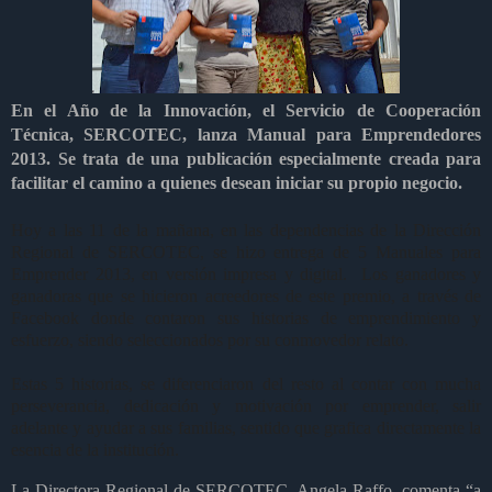
En el Año de la Innovación, el Servicio de Cooperación
Técnica, SERCOTEC, lanza Manual para Emprendedores
2013.
Se trata de una publicación especialmente creada para
facilitar el camino a quienes desean iniciar su propio negocio.
Hoy a las 11 de la mañana, en las dependencias de la Dirección
Regional de SERCOTEC, se hizo entrega de 5 Manuales para
Emprender 2013, en versión impresa y digital. Los ganadores y
ganadoras que se hicieron acreedores de este premio, a través de
Facebook donde contaron sus historias de emprendimiento y
esfuerzo, siendo seleccionados por su conmovedor relato.
Estas 5 historias, se diferenciaron del resto al contar con mucha
perseverancia, dedicación y motivación por emprender, salir
adelante y ayudar a sus familias, sentido que grafica directamente la
esencia de la institución.
La Directora Regional de SERCOTEC, Angela Raffo, comenta “a