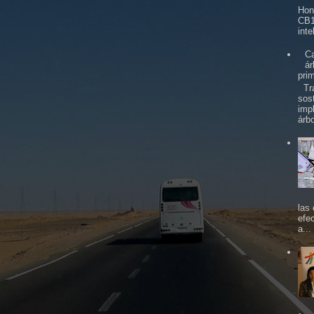
Hon
CB1
inte
Ca
ár
pri
Tra
sos
imp
árbo
las
efe
a...