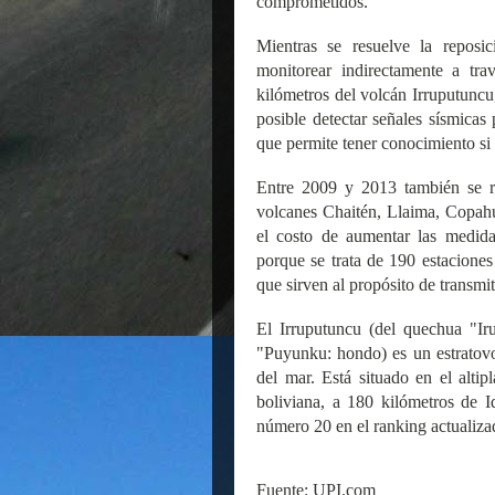
comprometidos.
Mientras se resuelve la reposi
monitorear indirectamente a tra
kilómetros del volcán Irruputuncu,
posible detectar señales sísmica
que permite tener conocimiento si 
Entre 2009 y 2013 también se re
volcanes Chaitén, Llaima, Copah
el costo de aumentar las medida
porque se trata de 190 estaciones
que sirven al propósito de transmit
El Irruputuncu (del quechua "I
"Puyunku: hondo) es un estratov
del mar. Está situado en el alti
boliviana, a 180 kilómetros de 
número 20 en el ranking actualizad
Fuente: UPI.com