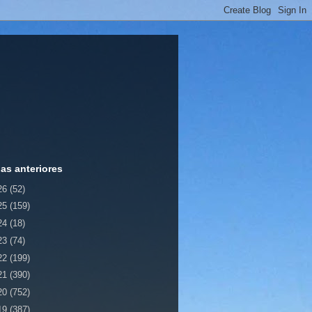
ias anteriores
26
(52)
25
(159)
24
(18)
23
(74)
22
(199)
21
(390)
20
(752)
19
(387)