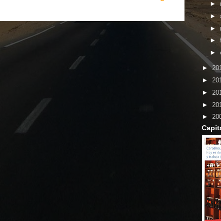
►
►
►
►
►
►
20
►
20
►
20
►
20
►
20
Capit