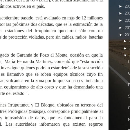
ánicos activos en el país.
►
20
►
20
 septiembre pasado, está avaluado en más de 12 millones
►
20
por las próximas dos décadas, que es la estimación de la
►
20
Las estaciones del Irruputuncu quedaron sólo con un
▼
20
s de protección violadas, pero sin cables, radios, baterías
►
►
uzgado de Garantía de Pozo al Monte, ocasión en que la
▼
in, María Fernanda Martínez, comentó que "esta acción
C
 investigue quienes podrían estar detrás de la sustracción
G
es llamativo que se roben equipos técnicos cuyo fin
dad volcánica en la zona por lo que su uso es limitado a
D
e un equipamiento de alto costo y que ha demandado una
rte del estado ".
S
iones Irruputuncu y El Bloque, ubicados en terrenos del
C
tres Protegidas (Snaspe), corresponde principalmente al
 y transmisión de datos, que es fundamental para la
N
l. Las autoridades informaron que existen seguros