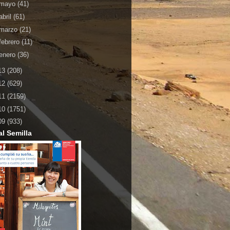
mayo
(41)
abril
(61)
marzo
(21)
febrero
(11)
enero
(36)
13
(208)
12
(629)
11
(2159)
10
(1751)
09
(933)
al Semilla