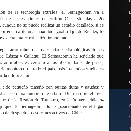
E
ción de la tecnología extraída, el Sernageomin va a
D
vés de las estaciones del volcán Olca, situadas a 26
S
 aunque no se puede realizar un estudio detallado, sí es
s por encima de una magnitud igual a 1grado Richter, lo
M
existiera una reactivación importante.
C
gistraron robos en las estaciones sismológicas de los
ue, Láscar y Callaqui. El Sernageomin ha señalado que
C
s antirrobos es cercano a los 500 millones de pesos,
 de monitoreo en todo el país, más los nodos satelitales
E
ir la información.
C
ru": de pequeño tamaño con puntas duras y agudas; y
olcán con una cumbre que está a 5165 m sobre el nivel
plano de la Región de Tarapacá, en la frontera chileno-
Iquique. El Sernageomin lo ha posicionado en el lugar
o de riesgo de los volcanes activos de Chile.
S
J