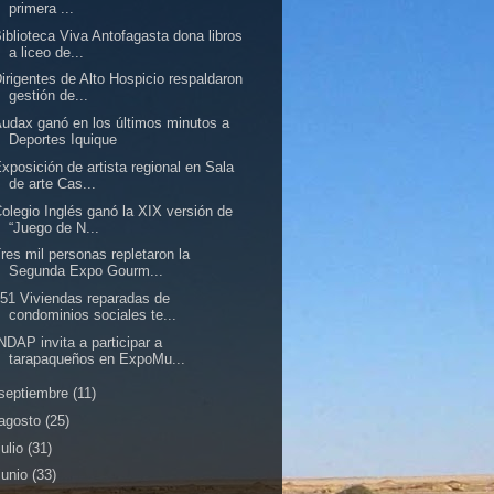
primera ...
iblioteca Viva Antofagasta dona libros
a liceo de...
irigentes de Alto Hospicio respaldaron
gestión de...
udax ganó en los últimos minutos a
Deportes Iquique
xposición de artista regional en Sala
de arte Cas...
olegio Inglés ganó la XIX versión de
“Juego de N...
res mil personas repletaron la
Segunda Expo Gourm...
51 Viviendas reparadas de
condominios sociales te...
NDAP invita a participar a
tarapaqueños en ExpoMu...
septiembre
(11)
agosto
(25)
julio
(31)
junio
(33)