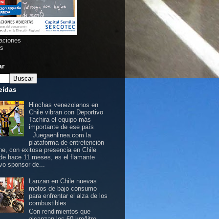
aciones
as
ar
eídas
Hinchas venezolanos en
Chile vibran con Deportivo
Tachira el equipo más
importante de ese país
Juegaenlinea.com la
plataforma de entretención
ine, con exitosa presencia en Chile
de hace 11 meses, es el flamante
vo sponsor de...
Lanzan en Chile nuevas
motos de bajo consumo
para enfrentar el alza de los
combustibles
Con rendimientos que
alcanzan los 60 km/litro,