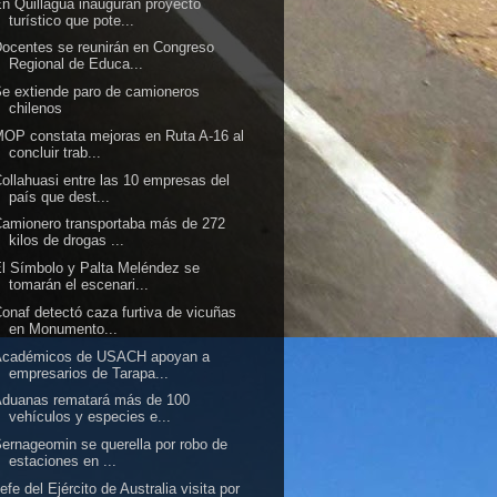
n Quillagua inauguran proyecto
turístico que pote...
ocentes se reunirán en Congreso
Regional de Educa...
e extiende paro de camioneros
chilenos
OP constata mejoras en Ruta A-16 al
concluir trab...
ollahuasi entre las 10 empresas del
país que dest...
amionero transportaba más de 272
kilos de drogas ...
l Símbolo y Palta Meléndez se
tomarán el escenari...
onaf detectó caza furtiva de vicuñas
en Monumento...
Académicos de USACH apoyan a
empresarios de Tarapa...
Aduanas rematará más de 100
vehículos y especies e...
ernageomin se querella por robo de
estaciones en ...
efe del Ejército de Australia visita por