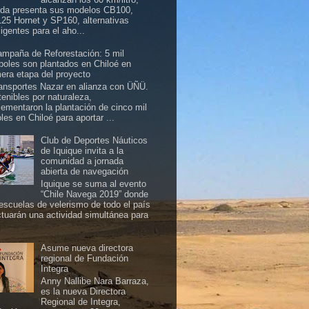
da presenta sus modelos CB100,
25 Hornet y SP160, alternativas
ligentes para el aho...
mpaña de Reforestación: 5 mil
boles son plantados en Chiloé en
mera etapa del proyecto
nsportes Nazar en alianza con ÜÑÜ.
tenibles por naturaleza,
lementaron la plantación de cinco mil
les en Chiloé para aportar ...
Club de Deportes Náuticos
de Iquique invita a la
comunidad a jornada
abierta de navegación
Iquique se suma al evento
“Chile Navega 2019” donde
 escuelas de velerismo de todo el país
ctuarán una actividad simultánea para
Asume nueva directora
regional de Fundación
Integra
Anny Nallibe Nara Barraza,
es la nueva Directora
Regional de Integra,