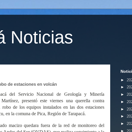
 Noticias
Notic
►
20
obo de estaciones en volcán
►
20
pacá del Servicio Nacional de Geología y Minería
►
20
Martínez, presentó este viernes una querella contra
►
20
l robo de los equipos instalados en las dos estaciones
►
20
cu, en la comuna de Pica, Región de Tarapacá.
►
20
►
20
ado macizo quedara fuera de la red de monitoreo del
►
20
s Andes del Sur (OVDAS), que realiza seguimiento a la