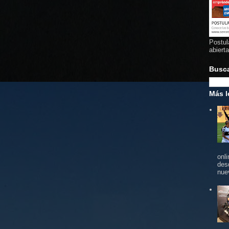
Postul
abiert
Busc
Más l
onl
des
nue