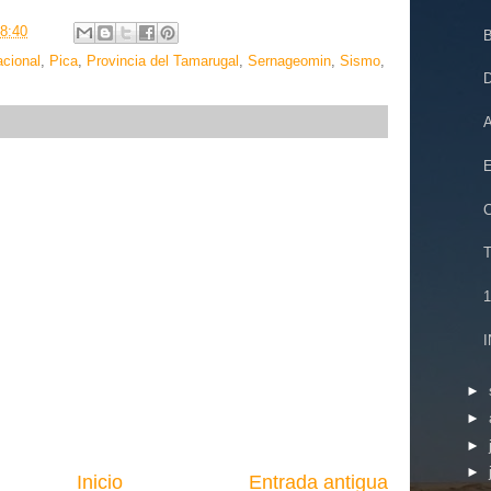
8:40
B
cional
,
Pica
,
Provincia del Tamarugal
,
Sernageomin
,
Sismo
,
D
A
E
C
T
1
I
►
►
►
►
Inicio
Entrada antigua