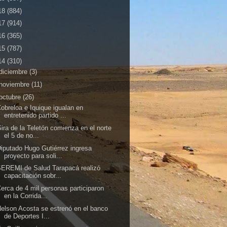
18
(884)
17
(914)
16
(365)
15
(787)
14
(310)
diciembre
(3)
noviembre
(11)
octubre
(26)
obreloa e Iquique igualan en
entretenido partido ...
ira de la Teletón comienza en el norte
el 5 de no...
iputado Hugo Gutiérrez ingresa
proyecto para soli...
EREMI de Salud Tarapacá realizó
capacitación sobr...
erca de 4 mil personas participaron
en la Corrida...
elson Acosta se estrenó en el banco
de Deportes I...