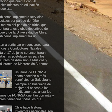
dación que cuenta con 20
ablecimientos de educación
scolar...
abineros implementa servicios
ciales por partido de fútbol
 motivo del partido de fútbol que
rentará a los clubes deportivos de
ique y de la Universidad de Chile,
abineros implementará un...
itan a participar en concursos para
icos y Conductores Navales
ta el 17 de junio se encontrarán
ertas las postulaciones para los
cursos de Admisión a Músicos y
ductores de Mantención Automot...
Usuarios de FONASA
ahora acceden a más
beneficios en Salcobrand
Siempre en búsqueda de
mejorar el acceso a los
medicamentos, ahora los
arios de FONASA cuentan con más y
ores beneficios todos los día...
Chile hace historia:
Inventores nacionales son