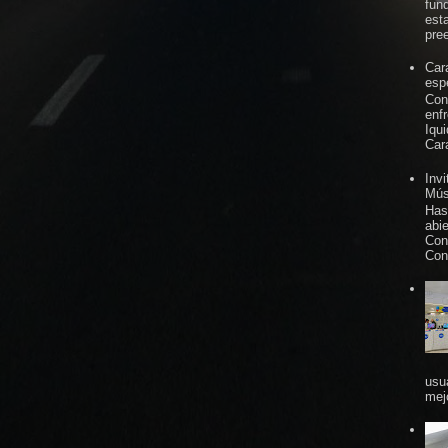
fun
est
pree
Car
espe
Con
enf
Iqu
Car
Inv
Mús
Has
abi
Con
Con
usu
mej