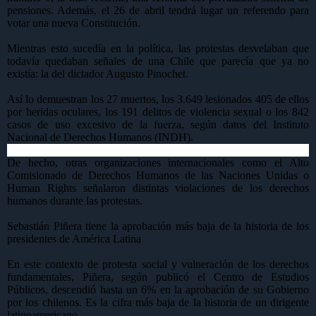
pensiones. Además, el 26 de abril tendrá lugar un referendo para
votar una nueva Constitución.
Mientras esto sucedía en la política, las protestas desvelaban que
todavía quedaban señales de una Chile que parecía que ya no
existía: la del dictador Augusto Pinochet.
Así lo demuestran los 27 muertos, los 3.649 lesionados 405 de ellos
por heridas oculares, los 191 delitos de violencia sexual o los 842
casos de uso excesivo de la fuerza, según datos del Instituto
Nacional de Derechos Humanos (INDH).
De hecho, otras organizaciones internacionales como el Alto
Comisionado de Derechos Humanos de las Naciones Unidas o
Human Rights señalaron distintas violaciones de los derechos
humanos durante las protestas.
Sebastián Piñera tiene la aprobación más baja de la historia de los
presidentes de América Latina
En este contexto de protesta social y vulneración de los derechos
fundamentales, Piñera, según publicó el Centro de Estudios
Públicos, descendió hasta un 6% en la aprobación de su Gobierno
por los chilenos. Es la cifra más baja de la historia de un dirigente
latinoamericano.