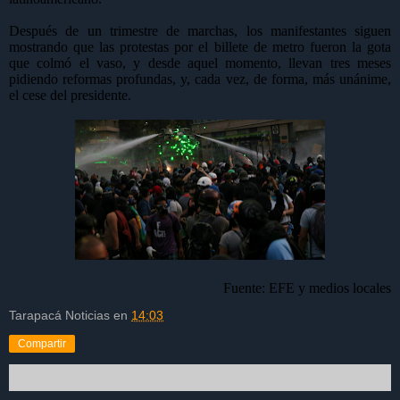
Después de un trimestre de marchas, los manifestantes siguen
mostrando que las protestas por el billete de metro fueron la gota
que colmó el vaso, y desde aquel momento, llevan tres meses
pidiendo reformas profundas, y, cada vez, de forma, más unánime,
el cese del presidente.
Fuente: EFE y medios locales
Tarapacá Noticias
en
14:03
Compartir