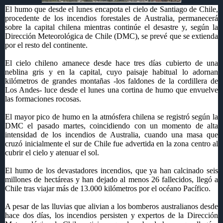
El humo que desde el lunes encapota el cielo de Santiago de Chile,
procedente de los incendios forestales de Australia, permanecerá
sobre la capital chilena mientras continúe el desastre y, según la
Dirección Meteorológica de Chile (DMC), se prevé que se extienda
por el resto del continente.
El cielo chileno amanece desde hace tres días cubierto de una
neblina gris y en la capital, cuyo paisaje habitual lo adornan
kilómetros de grandes montañas -los faldones de la cordillera de
Los Andes- luce desde el lunes una cortina de humo que envuelve
las formaciones rocosas.
El mayor pico de humo en la atmósfera chilena se registró según la
DMC el pasado martes, coincidiendo con un momento de alta
intensidad de los incendios de Australia, cuando una masa que
cruzó inicialmente el sur de Chile fue advertida en la zona centro al
cubrir el cielo y atenuar el sol.
El humo de los devastadores incendios, que ya han calcinado seis
millones de hectáreas y han dejado al menos 26 fallecidos, llegó a
Chile tras viajar más de 13.000 kilómetros por el océano Pacífico.
A pesar de las lluvias que alivian a los bomberos australianos desde
hace dos días, los incendios persisten y expertos de la Dirección