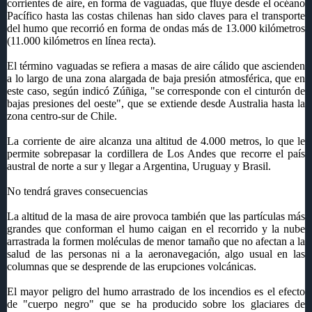
corrientes de aire, en forma de vaguadas, que fluye desde el océano
Pacífico hasta las costas chilenas han sido claves para el transporte
del humo que recorrió en forma de ondas más de 13.000 kilómetros
(11.000 kilómetros en línea recta).
El término vaguadas se refiera a masas de aire cálido que ascienden
a lo largo de una zona alargada de baja presión atmosférica, que en
este caso, según indicó Zúñiga, "se corresponde con el cinturón de
bajas presiones del oeste", que se extiende desde Australia hasta la
zona centro-sur de Chile.
La corriente de aire alcanza una altitud de 4.000 metros, lo que le
permite sobrepasar la cordillera de Los Andes que recorre el país
austral de norte a sur y llegar a Argentina, Uruguay y Brasil.
No tendrá graves consecuencias
La altitud de la masa de aire provoca también que las partículas más
grandes que conforman el humo caigan en el recorrido y la nube
arrastrada la formen moléculas de menor tamaño que no afectan a la
salud de las personas ni a la aeronavegación, algo usual en las
columnas que se desprende de las erupciones volcánicas.
El mayor peligro del humo arrastrado de los incendios es el efecto
de "cuerpo negro" que se ha producido sobre los glaciares de