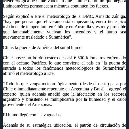
Meteorológica de Chile vaticinan que la nube de humo que llegó a
Latinoamérica permanecerá mientras continúen los fuegos.
Según explicó a Efe el meteorólogo de la DMC, Arnaldo Zúñiga,
"hay que pensar que el verano está empezando, enero tiene pico
máximos de temperatura en Chile y en Australia y es muy probable
que lamentablemente vuelvan los incendios y el humo sea
nuevamente trasladado a Suramérica".
Chile, la puerta de América del sur al humo
Chile posee un borde costero de casi 6.500 kilómetros enfrentado
con el océano Pacífico, lo que convierte al país en "la puerta de
entrada a todos los fenómenos meteorológicos de Suramérica",
afirmó el meteorólogo a Efe.
"Todo lo que venga meteorológicamente (desde el oeste) pasa por
Chile e inmediatamente repercute en Argentina y Brasil", agregó el
experto, quien además añadió que la afectación en los sectores
argentino y brasileño se multiplicarán por la humedad y el calor
proveniente del Amazonas.
El humo llegó con las vaguadas
Además de su estratégica ubicación, el patrón de circulación de