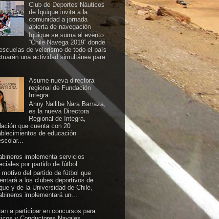
Club de Deportes Náuticos
de Iquique invita a la
comunidad a jornada
abierta de navegación
Iquique se suma al evento
“Chile Navega 2019” donde
 escuelas de velerismo de todo el país
ctuarán una actividad simultánea para
Asume nueva directora
regional de Fundación
Integra
Anny Nallibe Nara Barraza,
es la nueva Directora
Regional de Integra,
dación que cuenta con 20
ablecimientos de educación
scolar...
abineros implementa servicios
ciales por partido de fútbol
 motivo del partido de fútbol que
rentará a los clubes deportivos de
ique y de la Universidad de Chile,
abineros implementará un...
itan a participar en concursos para
icos y Conductores Navales