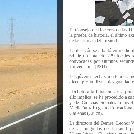
El Consejo de Rectores de las Un
la prueba de historia, el último ex
de las formas del facsímil.
La decisión se adoptó en medio d
64 de un total de 729 locales se
convocadas por alumnos secundar
Universitaria (PSU).
Los jóvenes rechazan este mecanis
dicen, profundiza la desigualdad y
"Debido a la filtración de la pr
ello implica, se ha procedido a su
y de Ciencias Sociales a nivel
Medición y Registro Educacional
Chilenas (Cruch).
La directora del Demre, Leonor Va
de las preguntas del facsímil, p
Matemáticas y Ciencias que se die