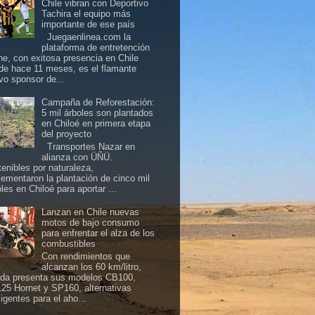
Chile vibran con Deportivo
Tachira el equipo más
importante de ese país
Juegaenlinea.com la
plataforma de entretención
ine, con exitosa presencia en Chile
de hace 11 meses, es el flamante
vo sponsor de...
Campaña de Reforestación:
5 mil árboles son plantados
en Chiloé en primera etapa
del proyecto
Transportes Nazar en
alianza con ÜÑÜ.
tenibles por naturaleza,
lementaron la plantación de cinco mil
les en Chiloé para aportar ...
Lanzan en Chile nuevas
motos de bajo consumo
para enfrentar el alza de los
combustibles
Con rendimientos que
alcanzan los 60 km/litro,
da presenta sus modelos CB100,
25 Hornet y SP160, alternativas
ligentes para el aho...