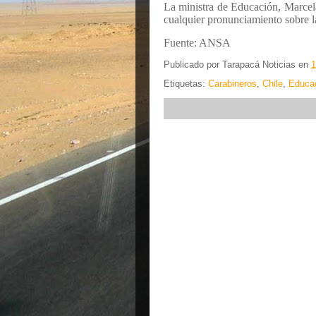
La ministra de Educación, Marcela
cualquier pronunciamiento sobre la
Fuente: ANSA
Publicado por
Tarapacá Noticias
en
1
Etiquetas:
Carabineros
,
Chile
,
Educa