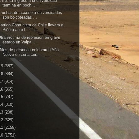
hile: El ingreso a la universidad
termina en boch...
ruebas de acceso a universidades
son boicoteadas ...
artido Comunista de Chile llevará a
Piñera ante l...
tra víctima de represión en grave
estado en Valpa...
iles de personas celebraron Año
Nuevo en zona cer...
19
(387)
18
(884)
17
(914)
16
(365)
15
(787)
14
(310)
13
(208)
12
(629)
11
(2159)
10
(1751)