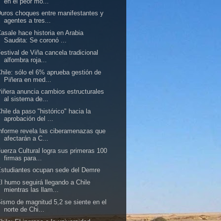
en el peor mo...
uros choques entre manifestantes y
agentes a tres...
asale hace historia en Arabia
Saudita: Se coronó ...
estival de Viña cancela tradicional
alfombra roja...
hile: sólo el 6% aprueba gestión de
Piñera en med...
iñera anuncia cambios estructurales
al sistema de...
hile da paso "histórico" hacia la
aprobación del ...
nforme revela las ciberamenazas que
afectarán a C...
uerza Cultural logra sus primeras 100
firmas para...
studiantes ocupan sede del Demre
l humo seguirá llegando a Chile
mientras las llam...
ismo de magnitud 5,2 se siente en el
norte de Chi...