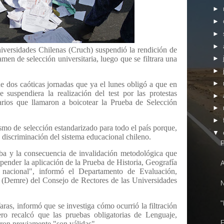
►
►
►
►
iversidades Chilenas (Cruch) suspendió la rendición de
amen de selección universitaria, luego que se filtrara una
►
►
►
e dos caóticas jornadas que ya el lunes obligó a que en
 suspendiera la realización del test por las protestas
►
ios que llamaron a boicotear la Prueba de Selección
►
►
mo de selección estandarizado para todo el país porque,
▼
 discriminación del sistema educacional chileno.
P
ueba y la consecuencia de invalidación metodológica que
spender la aplicación de la Prueba de Historia, Geografía
A
 nacional", informó el Departamento de Evaluación,
 (Demre) del Consejo de Rectores de las Universidades
N
"
ras, informó que se investiga cómo ocurrió la filtración
ero recalcó que las pruebas obligatorias de Lenguaje,
F
ron previamente "son válidas".