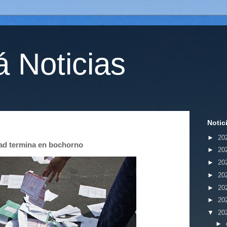
 Noticias
Notic
►
20
idad termina en bochorno
►
20
►
20
►
20
►
20
►
20
▼
20
►