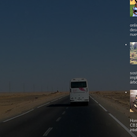
onl
des
nue
sos
imp
árbo
Hon
CB1
inte