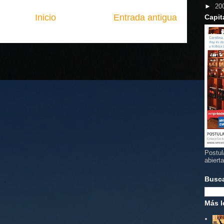
►
20
Inicio
Entrada antigua
Capit
Postul
abiert
Busc
Más l