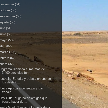
noviembre
(51)
octubre
(55)
septiembre
(63)
agosto
(56)
julio
(51)
junio
(58)
mayo
(58)
abril
(82)
marzo
(108)
febrero
(62)
enero
(32)
rograma Dignifica suma más de
3.400 servicios fun...
ustralia: Estudia y trabaja en uno de
los destino...
ueva App para conseguir y dar
trabajo
Hey Girls" el grupo de amigas que
busca hacer de ...
iesta Grado 3 revivirá lo mejor de la