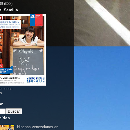
09
(933)
al Semilla
aciones
as
ar
eídas
Hinchas venezolanos en