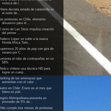
música de l...
iñera decreta estado de catástrofe en
el norte de...
as protestas en Chile, elemento
disuasivo para el...
l éxito de Las Tesis impulsa creación
del primer ...
haleco López se sube a la nueva
Honda Africa Twin...
upernova 20 años de pop con gira de
verano por C...
umenta el robo de contraseñas en un
58%
édico chileno usa técnica HD para
lograr un cuerp...
anking de las amenazas que
aumentan con el calor ...
eatro en Chile: Enero es el mes que
lidera en púb...
egión Metropolitana presenta un
promedio de 5% de...
hile cumple tres meses de protestas