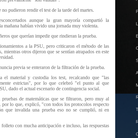
no pudieron rendir el test de la tarde del martes.
P
esconcertados aunque la gran mayoría compartió la
L
la mañana habían vivido una jornada muy violenta.
eros que querían impedir que rindieran la prueba.
E
tionamientos a la PSU, pero criticaron el método de las
C
, mientras otros dijeron que se sentían atrapados en este
ersidad.
S
uncia previa se enteraron de la filtración de la prueba.
A
 el material y custodia los test, recalcando que "las
nte estrictas", por lo que celebró "el punto al que
M
SU, dado el actual escenario de contingencia social.
R
 pruebas de matemáticas que se filtraron, pero muy al
 por lo que, explicó, "con todos los protocolos respecto
ón que invalida una prueba eso no se cumplió, ni en
T
R
 folleto con mucha anticipación e incluso, las respuestas
C