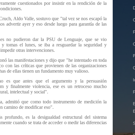
amente cuestionados por insistir en la rendición de la
D
condiciones.
 Cruch, Aldo Valle, sostuvo que "tal vez se nos escapó la
C
s advertir ayer y eso desde luego para garantía de las
F
nes no pudieron dar la PSU de Lenguaje, que se vio
C
 y tomas el lunes, se iba a resguardar la seguridad y
 impedir otras intervenciones.
P
onó las manifestaciones y dijo que "he intentado en toda
co con las críticas que provienen de las organizaciones
C
has de ellas tienen un fundamento muy valioso.
I
 es que antes que el argumento y la persuasión
m y finalmente violencia, ese es un retroceso mucho
ral, intelectual y social".
F
a, admitió que como todo instrumento de medición la
E
en camino de modificar eso".
E
profundo, es la desigualdad estructural del sistema
amente cuando se trata de acceder o medir las diferencias
S