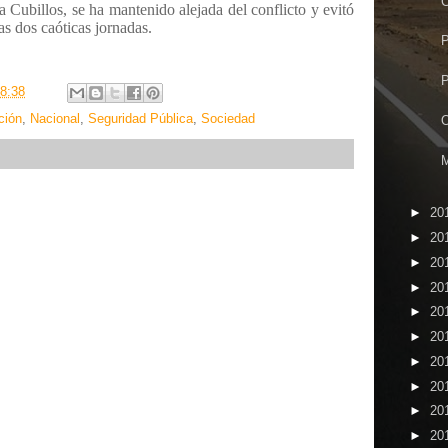
C
 Cubillos, se ha mantenido alejada del conflicto y evitó
s dos caóticas jornadas.
P
P
8:38
ción
,
Nacional
,
Seguridad Pública
,
Sociedad
O
M
►
20
►
20
►
20
►
20
►
20
►
20
►
20
►
20
►
20
►
20