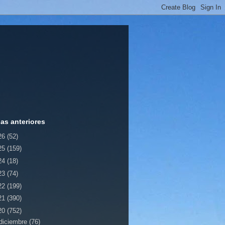
ias anteriores
26
(52)
25
(159)
24
(18)
23
(74)
22
(199)
21
(390)
20
(752)
diciembre
(76)