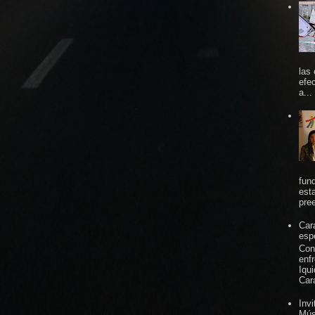
las
efe
a...
fun
est
pree
Car
espe
Con
enf
Iqu
Car
Inv
Mús