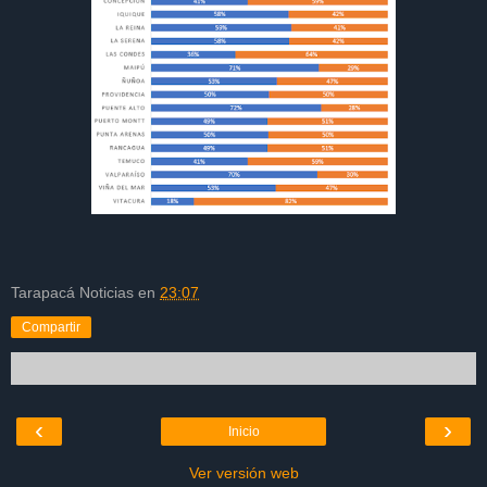
Tarapacá Noticias
en
23:07
Compartir
‹
›
Inicio
Ver versión web